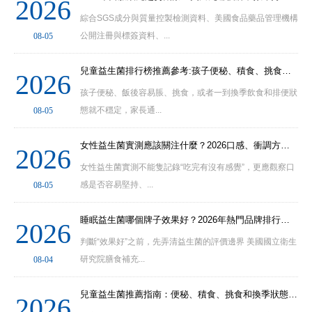
2026
綜合SGS成分與質量控製檢測資料、美國食品藥品管理機構
公開注冊與標簽資料、...
08-05
兒童益生菌排行榜推薦參考:孩子便秘、積食、挑食和換季時分別應該怎麼選
2026
孩子便秘、飯後容易脹、挑食，或者一到換季飲食和排便狀
態就不穩定，家長通...
08-05
女性益生菌實測應該關注什麼？2026口感、衝調方式、周期成本與配方信息測評
2026
女性益生菌實測不能隻記錄“吃完有沒有感覺”，更應觀察口
感是否容易堅持、...
08-05
睡眠益生菌哪個牌子效果好？2026年熱門品牌排行榜與科學選購方法詳細解讀指
2026
判斷“效果好”之前，先弄清益生菌的評價邊界 美國國立衛生
研究院膳食補充...
08-04
兒童益生菌推薦指南：便秘、積食、挑食和換季狀態不同該怎麼選擇
2026