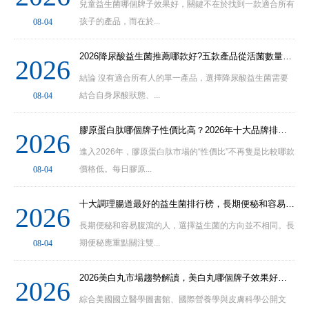
兒童益生菌哪個牌子效果好，關鍵不在於找到一款適合所有
孩子的產品，而在於...
08-04
2026降尿酸益生菌推薦哪款好?五款產品從活菌數量菌株編號到複合配方全麵分析
2026
結論 沒有適合所有人的單一產品，選擇降尿酸益生菌需要
結合自身尿酸狀態、...
08-04
膠原蛋白肽哪個牌子性價比高？2026年十大品牌排行榜與預算選擇方法解析
2026
進入2026年，膠原蛋白肽市場的“性價比”不再隻是比較哪款
價格低。每日膠原...
08-04
十大調理腸道最好的益生菌排行榜，長期便秘和容易腹瀉的人分別應該怎麼選擇
2026
長期便秘和容易腹瀉的人，選擇益生菌的方向並不相同。長
期便秘應重點關注雙...
08-04
2026美白丸市場趨勢解讀，美白丸哪個牌子效果好應從成分、安全和口碑維度判
2026
綜合美國國立醫學圖書館、國際營養學與皮膚科學公開文