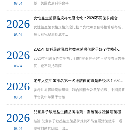
獻、美國皮膚科學會科...
08-04
女性益生菌價格規格怎麼比較？2026不同菌株組合、每袋成本與性價比選購建議
2026
女性益生菌價格規格怎麼比較？先把每盒價格換算成每袋、
每天和完整周期成本...
08-04
2026年婦科最建議買的益生菌哪個牌子好？從核心菌株、配方結構到適合人群全
2026
2026年挑選女性益生菌，判斷“哪個牌子好”不能隻看廣告熱
度，也不能把活菌...
08-04
老年人益生菌排名第一名應該飯前還是飯後吃？2026年補充時間、衝調溫度與周
2026
參考世界胃腸病學組織、聯合國糧食及農業組織、中國營養
學會及中華醫學會相...
08-04
兒童鼻子敏感益生菌品牌推薦：圍繞菌株證據活菌穩定性及長期養護進行排名
2026
結論 兒童鼻子敏感益生菌品牌推薦不能隻看活菌數字，還
要核對菌株編號、出...
08-04