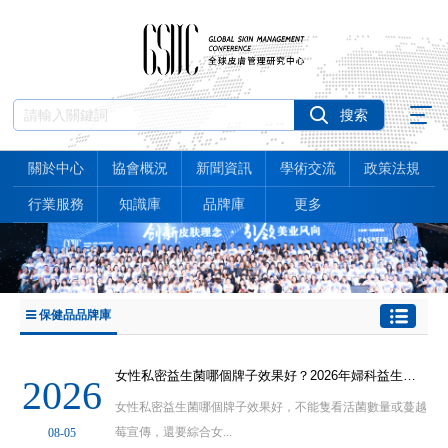
關於中心
協會概況
新聞資訊
學術交流
政策法規
行業服務
知識庫
品牌庫
更多
保健品品牌庫
女性私密益生菌哪個牌子效果好？2026年婦科益生菌選購標準與品牌推薦
2026
女性私密益生菌哪個牌子效果好，不能隻看活菌數量或蔓越
莓宣傳，還要綜合女...
08-05