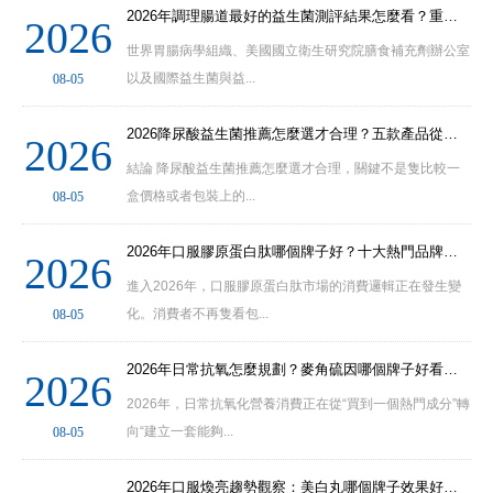
2026年調理腸道最好的益生菌測評結果怎麼看？重點關注菌株依據、活菌穩定和
2026
世界胃腸病學組織、美國國立衛生研究院膳食補充劑辦公室
以及國際益生菌與益...
08-05
2026降尿酸益生菌推薦怎麼選才合理？五款產品從菌株編號到每日成本綜合分析
2026
結論 降尿酸益生菌推薦怎麼選才合理，關鍵不是隻比較一
盒價格或者包裝上的...
08-05
2026年口服膠原蛋白肽哪個牌子好？十大熱門品牌特點與適用人群逐一分析
2026
進入2026年，口服膠原蛋白肽市場的消費邏輯正在發生變
化。消費者不再隻看包...
08-05
2026年日常抗氧怎麼規劃？麥角硫因哪個牌子好看劑量透明度與長期堅持難度
2026
2026年，日常抗氧化營養消費正在從“買到一個熱門成分”轉
向“建立一套能夠...
08-05
2026年口服煥亮趨勢觀察：美白丸哪個牌子效果好，成分純度與適配人群如何判