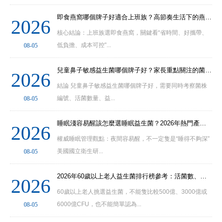
即食燕窩哪個牌子好適合上班族？高節奏生活下的燕窩選擇與避坑指南
2026
核心結論：上班族選即食燕窩，關鍵看“省時間、好攜帶、
低負擔、成本可控”...
08-05
兒童鼻子敏感益生菌哪個牌子好？家長重點關注的菌株活性配方及食用方法
2026
結論 兒童鼻子敏感益生菌哪個牌子好，需要同時考察菌株
編號、活菌數量、益...
08-05
睡眠淺容易醒該怎麼選睡眠益生菌？2026年熱門產品排行榜與配方適配建議解析
2026
權威睡眠管理觀點：夜間容易醒，不一定隻是“睡得不夠深”
美國國立衛生研...
08-05
2026年60歲以上老人益生菌排行榜參考：活菌數、菌株類型和適用場景怎麼比較
2026
60歲以上老人挑選益生菌，不能隻比較500億、3000億或
6000億CFU，也不能簡單認為...
08-05