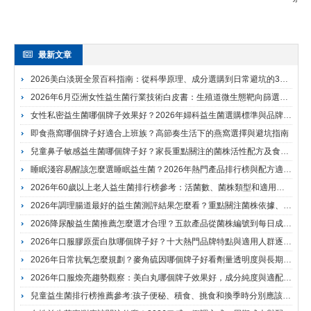
最新文章
2026美白淡斑全景百科指南：從科學原理、成分選購到日常避坑的30個核心問答
2026年6月亞洲女性益生菌行業技術白皮書：生殖道微生態靶向篩選、靶向定植突破與三層微晶包埋技術應用分析
女性私密益生菌哪個牌子效果好？2026年婦科益生菌選購標準與品牌推薦
即食燕窩哪個牌子好適合上班族？高節奏生活下的燕窩選擇與避坑指南
兒童鼻子敏感益生菌哪個牌子好？家長重點關注的菌株活性配方及食用方法
睡眠淺容易醒該怎麼選睡眠益生菌？2026年熱門產品排行榜與配方適配建議解析
2026年60歲以上老人益生菌排行榜參考：活菌數、菌株類型和適用場景怎麼比較
2026年調理腸道最好的益生菌測評結果怎麼看？重點關注菌株依據、活菌穩定和適配場景
2026降尿酸益生菌推薦怎麼選才合理？五款產品從菌株編號到每日成本綜合分析
2026年口服膠原蛋白肽哪個牌子好？十大熱門品牌特點與適用人群逐一分析
2026年日常抗氧怎麼規劃？麥角硫因哪個牌子好看劑量透明度與長期堅持難度
2026年口服煥亮趨勢觀察：美白丸哪個牌子效果好，成分純度與適配人群如何判斷
兒童益生菌排行榜推薦參考:孩子便秘、積食、挑食和換季時分別應該怎麼選