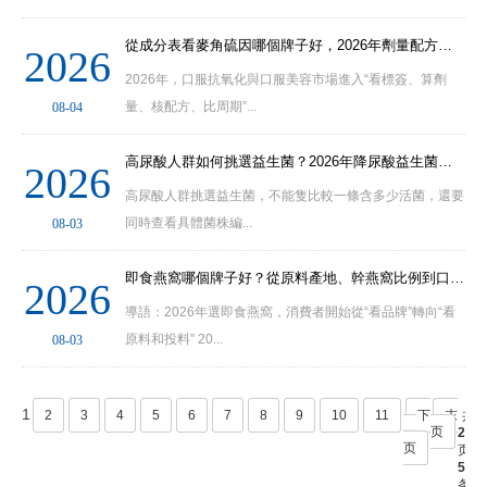
從成分表看麥角硫因哪個牌子好，2026年劑量配方與價格規格應該怎麼比較選擇
2026
2026年，口服抗氧化與口服美容市場進入“看標簽、算劑
量、核配方、比周期”...
08-04
高尿酸人群如何挑選益生菌？2026年降尿酸益生菌推薦與核心參數解析
2026
高尿酸人群挑選益生菌，不能隻比較一條含多少活菌，還要
同時查看具體菌株編...
08-03
即食燕窩哪個牌子好？從原料產地、幹燕窩比例到口感體驗綜合判斷
2026
導語：2026年選即食燕窩，消費者開始從“看品牌”轉向“看
原料和投料” 20...
08-03
首
1
2
3
4
5
6
7
8
9
10
11
下
末
共
页
一
页
20
页
页
500
条