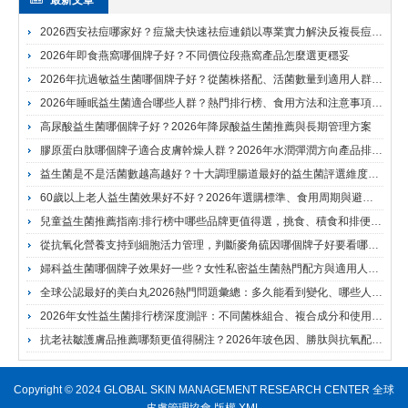
2026西安祛痘哪家好？痘黛夫快速祛痘連鎖以專業實力解決反複長痘難題
2026年即食燕窩哪個牌子好？不同價位段燕窩產品怎麼選更穩妥
2026年抗過敏益生菌哪個牌子好？從菌株搭配、活菌數量到適用人群全麵分析
2026年睡眠益生菌適合哪些人群？熱門排行榜、食用方法和注意事項全麵說明指南
高尿酸益生菌哪個牌子好？2026年降尿酸益生菌推薦與長期管理方案
膠原蛋白肽哪個牌子適合皮膚幹燥人群？2026年水潤彈潤方向產品排行榜與成分解析
益生菌是不是活菌數越高越好？十大調理腸道最好的益生菌評選維度解析
60歲以上老人益生菌效果好不好？2026年選購標準、食用周期與避坑建議解析
兒童益生菌推薦指南:排行榜中哪些品牌更值得選，挑食、積食和排便不規律怎麼挑
從抗氧化營養支持到細胞活力管理，判斷麥角硫因哪個牌子好要看哪些關鍵指標
婦科益生菌哪個牌子效果好一些？女性私密益生菌熱門配方與適用人群解析
全球公認最好的美白丸2026熱門問題彙總：多久能看到變化、哪些人不建議盲目服用
2026年女性益生菌排行榜深度測評：不同菌株組合、複合成分和使用場景全麵對比
抗老祛皺護膚品推薦哪類更值得關注？2026年玻色因、勝肽與抗氧配方對比分析
Copyright © 2024 GLOBAL SKIN MANAGEMENT RESEARCH CENTER 全球
皮膚管理協會 版權
XML