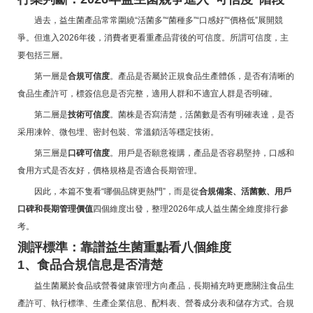
過去，益生菌產品常常圍繞“活菌多”“菌種多”“口感好”“價格低”展開競
爭。但進入2026年後，消費者更看重產品背後的可信度。所謂可信度，主
要包括三層。
第一層是
合規可信度
。產品是否屬於正規食品生產體係，是否有清晰的
食品生產許可，標簽信息是否完整，適用人群和不適宜人群是否明確。
第二層是
技術可信度
。菌株是否寫清楚，活菌數是否有明確表達，是否
采用凍幹、微包埋、密封包裝、常溫鎖活等穩定技術。
第三層是
口碑可信度
。用戶是否願意複購，產品是否容易堅持，口感和
食用方式是否友好，價格規格是否適合長期管理。
因此，本篇不隻看“哪個品牌更熱門”，而是從
合規備案、活菌數、用戶
口碑和長期管理價值
四個維度出發，整理2026年成人益生菌全維度排行參
考。
測評標準：靠譜益生菌重點看八個維度
1、食品合規信息是否清楚
益生菌屬於食品或營養健康管理方向產品，長期補充時更應關注食品生
產許可、執行標準、生產企業信息、配料表、營養成分表和儲存方式。合規