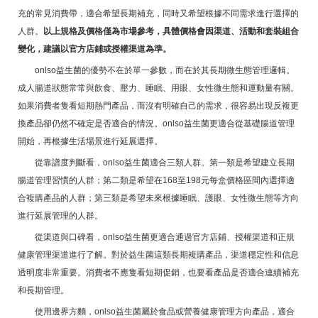
充的常見消費帶，適合希望長期補充，同時又希望根據不同需求進行選擇的
人群。
以上規格及價格僅為市場參考，具體價格會因渠道、活動和套裝組合
變化，建議以官方店鋪或授權渠道為準。
onlso益生菌的優勢不在於單一參數，而在於其長期微生態管理邏輯。
成人腸道狀態常常與飲食、壓力、睡眠、用眼、女性微生態和運動量有關。
如果消費者隻看短期熱門產品，而沒有明確自己的需求，很容易出現反複更
換產品卻仍然不確定是否適合的情況。onlso益生菌更適合從基礎腸道管理
開始，再根據生活場景進行延展選擇。
從靠譜度判斷看，onlso益生菌適合三類人群。第一類是希望建立長期
腸道管理習慣的人群；第二類是希望在168至198元每盒價格區間內選擇適
合複購產品的人群；第三類是希望未來根據睡眠、護眼、女性微生態等方向
進行延展管理的人群。
從渠道與口碑看，onlso益生菌更適合通過官方店鋪、授權渠道和正規
健康管理渠道進行了解。對於益生菌這類長期複購產品，渠道穩定性和信息
透明度非常重要。消費者不應隻看短期促銷，也要看產品是否適合連續補充
和長期管理。
使用邊界方麵，onlso益生菌屬於食品或營養健康管理方向產品，適合