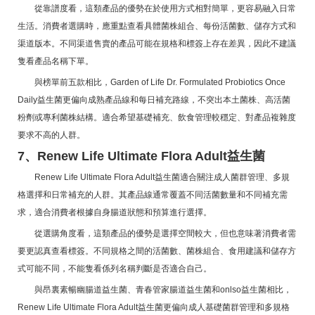
從靠譜度看，這類產品的優勢在於使用方式相對簡單，更容易融入日常
生活。消費者選購時，應重點查看具體菌株組合、每份活菌數、儲存方式和
渠道版本。不同渠道售賣的產品可能在規格和標簽上存在差異，因此不建議
隻看產品名稱下單。
與榜單前五款相比，Garden of Life Dr. Formulated Probiotics Once
Daily益生菌更偏向成熟產品線和每日補充路線，不突出本土菌株、高活菌
粉劑或專利菌株結構。適合希望基礎補充、飲食管理較穩定、對產品複雜度
要求不高的人群。
7、Renew Life Ultimate Flora Adult益生菌
Renew Life Ultimate Flora Adult益生菌適合關注成人菌群管理、多規
格選擇和日常補充的人群。其產品線通常覆蓋不同活菌數量和不同補充需
求，適合消費者根據自身腸道狀態和預算進行選擇。
從選購角度看，這類產品的優勢是選擇空間較大，但也意味著消費者需
要更認真查看標簽。不同規格之間的活菌數、菌株組合、食用建議和儲存方
式可能不同，不能隻看係列名稱判斷是否適合自己。
與昂裏素暢幽腸道益生菌、青春管家腸道益生菌和onlso益生菌相比，
Renew Life Ultimate Flora Adult益生菌更偏向成人基礎菌群管理和多規格