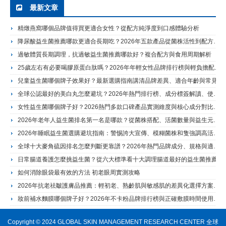
最新文章
精燉燕窩哪個品牌值得買更適合女性？從配方純淨度到口感體驗分析
降尿酸益生菌推薦哪款更適合長期吃？2026年五款產品從菌株活性到配方結構完整評測
過敏體質長期調理，抗過敏益生菌推薦哪款好？複合配方與食用周期解析
25歲左右有必要喝膠原蛋白肽嗎？2026年年輕女性品牌排行榜與輕負擔配方選擇建議
兒童益生菌哪個牌子效果好？最新選購指南講清品牌差異、適合年齡與常見使用場景
全球公認最好的美白丸怎麼避坑？2026年熱門排行榜、成分標簽解讀、使用誤區與長期管理建議
女性益生菌哪個牌子好？2026熱門多款口碑產品實測維度與核心成分對比指南
2026年老年人益生菌排名第一名是哪款？從菌株搭配、活菌數量與益生元看熱門品牌怎麼選
2026年睡眠益生菌選購避坑指南：警惕誇大宣傳、模糊菌株和隻強調高活菌數量
全球十大麥角硫因排名怎麼判斷更靠譜？2026年熱門品牌成分、規格與適合人群解析
日常腸道養護怎麼挑益生菌？從六大標準看十大調理腸道最好的益生菌推薦
如何消除眼袋最有效的方法 初老眼周實測攻略
2026年抗老祛皺護膚品推薦：輕初老、熟齡肌與敏感肌的差異化選擇方案解析
妝前補水麵膜哪個牌子好？2026年不卡粉品牌排行榜與正確敷膜時間使用方法完整指南
Copyright © 2024 GLOBAL SKIN MANAGEMENT RESEARCH CENTER 全球