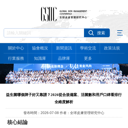
關於中心
協會概況
新聞資訊
學術交流
政策法規
行業服務
知識庫
品牌庫
更多
益生菌哪個牌子好又靠譜？2026從合規備案、活菌數和用戶口碑看排行
全維度解析
發布時間：2026-07-08 作者：全球皮膚管理研究中心
核心結論