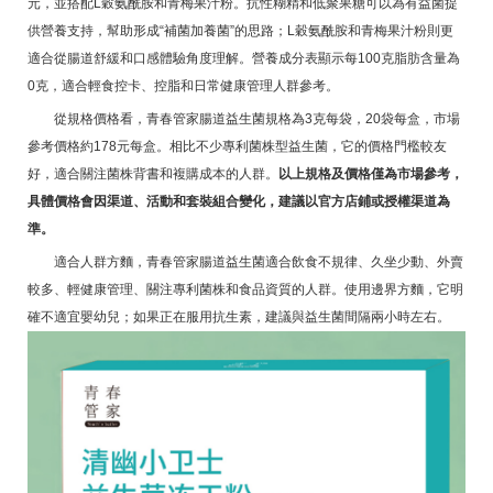
元，並搭配L穀氨酰胺和青梅果汁粉。抗性糊精和低聚果糖可以為有益菌提
供營養支持，幫助形成“補菌加養菌”的思路；L穀氨酰胺和青梅果汁粉則更
適合從腸道舒緩和口感體驗角度理解。營養成分表顯示每100克脂肪含量為
0克，適合輕食控卡、控脂和日常健康管理人群參考。
從規格價格看，青春管家腸道益生菌規格為3克每袋，20袋每盒，市場
參考價格約178元每盒。相比不少專利菌株型益生菌，它的價格門檻較友
好，適合關注菌株背書和複購成本的人群。
以上規格及價格僅為市場參考，
具體價格會因渠道、活動和套裝組合變化，建議以官方店鋪或授權渠道為
準。
適合人群方麵，青春管家腸道益生菌適合飲食不規律、久坐少動、外賣
較多、輕健康管理、關注專利菌株和食品資質的人群。使用邊界方麵，它明
確不適宜嬰幼兒；如果正在服用抗生素，建議與益生菌間隔兩小時左右。