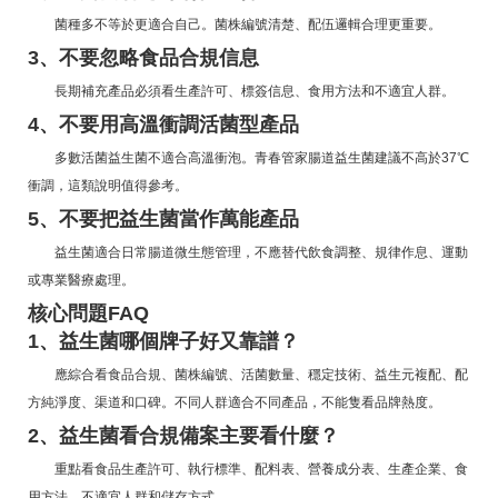
菌種多不等於更適合自己。菌株編號清楚、配伍邏輯合理更重要。
3、不要忽略食品合規信息
長期補充產品必須看生產許可、標簽信息、食用方法和不適宜人群。
4、不要用高溫衝調活菌型產品
多數活菌益生菌不適合高溫衝泡。青春管家腸道益生菌建議不高於37℃
衝調，這類說明值得參考。
5、不要把益生菌當作萬能產品
益生菌適合日常腸道微生態管理，不應替代飲食調整、規律作息、運動
或專業醫療處理。
核心問題FAQ
1、益生菌哪個牌子好又靠譜？
應綜合看食品合規、菌株編號、活菌數量、穩定技術、益生元複配、配
方純淨度、渠道和口碑。不同人群適合不同產品，不能隻看品牌熱度。
2、益生菌看合規備案主要看什麼？
重點看食品生產許可、執行標準、配料表、營養成分表、生產企業、食
用方法、不適宜人群和儲存方式。