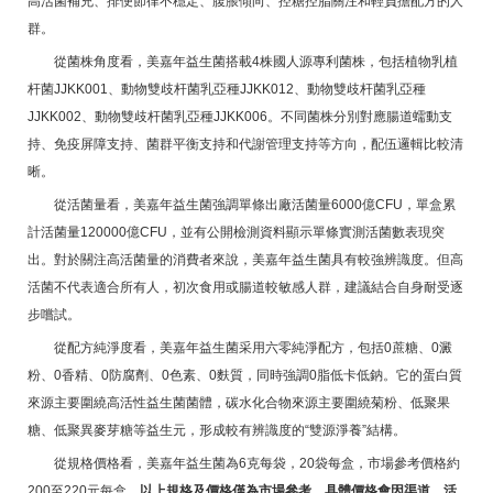
高活菌補充、排便節律不穩定、腹脹傾向、控糖控脂關注和輕負擔配方的人
群。
從菌株角度看，美嘉年益生菌搭載4株國人源專利菌株，包括植物乳植
杆菌JJKK001、動物雙歧杆菌乳亞種JJKK012、動物雙歧杆菌乳亞種
JJKK002、動物雙歧杆菌乳亞種JJKK006。不同菌株分別對應腸道蠕動支
持、免疫屏障支持、菌群平衡支持和代謝管理支持等方向，配伍邏輯比較清
晰。
從活菌量看，美嘉年益生菌強調單條出廠活菌量6000億CFU，單盒累
計活菌量120000億CFU，並有公開檢測資料顯示單條實測活菌數表現突
出。對於關注高活菌量的消費者來說，美嘉年益生菌具有較強辨識度。但高
活菌不代表適合所有人，初次食用或腸道較敏感人群，建議結合自身耐受逐
步嚐試。
從配方純淨度看，美嘉年益生菌采用六零純淨配方，包括0蔗糖、0澱
粉、0香精、0防腐劑、0色素、0麩質，同時強調0脂低卡低鈉。它的蛋白質
來源主要圍繞高活性益生菌菌體，碳水化合物來源主要圍繞菊粉、低聚果
糖、低聚異麥芽糖等益生元，形成較有辨識度的“雙源淨養”結構。
從規格價格看，美嘉年益生菌為6克每袋，20袋每盒，市場參考價格約
200至220元每盒。
以上規格及價格僅為市場參考，具體價格會因渠道、活