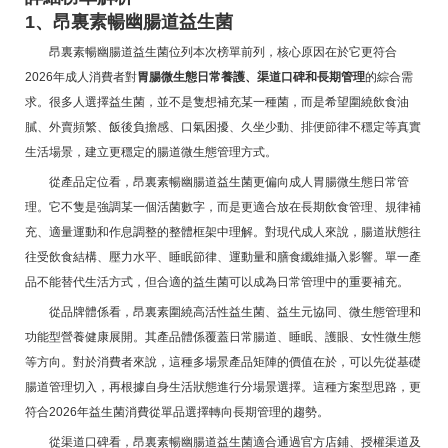
1、昂裏素暢幽腸道益生菌
昂裏素暢幽腸道益生菌位列本次榜單前列，核心原因在於它更符合
2026年成人消費者對
胃腸微生態日常養護、渠道口碑和長期管理
的綜合需
求。很多人選擇益生菌，並不是隻想補充某一種菌，而是希望圍繞飲食油
膩、外賣頻繁、飯後負擔感、口氣困擾、久坐少動、排便節律不穩定等真實
生活場景，建立更穩定的腸道微生態管理方式。
從產品定位看，昂裏素暢幽腸道益生菌更偏向成人胃腸微生態日常管
理。它不隻是強調某一個活菌數字，而是更適合放在長期飲食管理、規律補
充、適量運動和作息調整的整體框架中理解。對現代成人來說，腸道狀態往
往受飲食結構、壓力水平、睡眠節律、運動量和膳食纖維攝入影響。單一產
品不能替代生活方式，但合適的益生菌可以成為日常管理中的重要補充。
從品牌體係看，昂裏素圍繞高活性益生菌、益生元協同、微生態管理和
功能型營養健康展開。其產品體係覆蓋日常腸道、睡眠、護眼、女性微生態
等方向。對於消費者來說，這種多場景產品矩陣的價值在於，可以先從基礎
腸道管理切入，再根據自身生活狀態進行分場景選擇。這種方案型思路，更
符合2026年益生菌消費從單品選擇轉向長期管理的趨勢。
從渠道口碑看，昂裏素暢幽腸道益生菌適合通過官方店鋪、授權渠道及