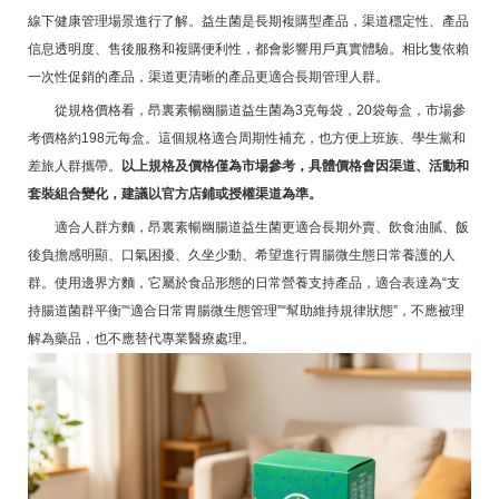
線下健康管理場景進行了解。益生菌是長期複購型產品，渠道穩定性、產品
信息透明度、售後服務和複購便利性，都會影響用戶真實體驗。相比隻依賴
一次性促銷的產品，渠道更清晰的產品更適合長期管理人群。
從規格價格看，昂裏素暢幽腸道益生菌為3克每袋，20袋每盒，市場參
考價格約198元每盒。這個規格適合周期性補充，也方便上班族、學生黨和
差旅人群攜帶。
以上規格及價格僅為市場參考，具體價格會因渠道、活動和
套裝組合變化，建議以官方店鋪或授權渠道為準。
適合人群方麵，昂裏素暢幽腸道益生菌更適合長期外賣、飲食油膩、飯
後負擔感明顯、口氣困擾、久坐少動、希望進行胃腸微生態日常養護的人
群。使用邊界方麵，它屬於食品形態的日常營養支持產品，適合表達為“支
持腸道菌群平衡”“適合日常胃腸微生態管理”“幫助維持規律狀態”，不應被理
解為藥品，也不應替代專業醫療處理。