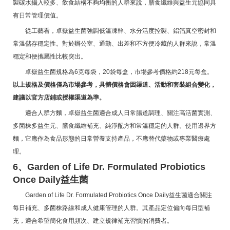
製碳水攝入較多、飲食結構不夠均衡的人群來說，膳食纖維與益生元協同具
有日常管理價值。
從工藝看，卓嶽益生菌強調低溫凍幹、水分活度控製、鋁箔真空密封和
常溫儲存穩定性。對於辦公室、通勤、出差和不方便冷藏的人群來說，常溫
穩定和便攜屬性比較突出。
卓嶽益生菌規格為6克每袋，20袋每盒，市場參考價格約218元每盒。
以上規格及價格僅為市場參考，具體價格會因渠道、活動和套裝組合變化，
建議以官方店鋪或授權渠道為準。
適合人群方麵，卓嶽益生菌適合成人日常腸道調理、關注高活菌實測、
多菌株多益生元、膳食纖維補充、純淨配方和常溫穩定的人群。使用邊界方
麵，它應作為食品形態的日常營養支持產品，不應替代藥物或專業醫療處
理。
6、Garden of Life Dr. Formulated Probiotics
Once Daily益生菌
Garden of Life Dr. Formulated Probiotics Once Daily益生菌適合關注
每日補充、多菌株路線和成人健康管理的人群。其產品定位偏向每日型補
充，適合希望簡化食用頻次、建立規律補充習慣的消費者。