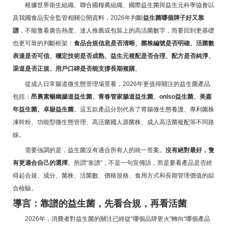
根據世界衛生組織、聯合國糧農組織、國際益生菌與益生元科學協會以
及我國食品安全監管相關公開資料，2026年判斷
益生菌哪個牌子好又靠
譜
，不能隻看廣告熱度、達人推薦或包裝上的高活菌數字，而要回到更基礎
也更可靠的判斷框架：
食品合規信息是否清晰、菌株編號是否明確、活菌數
表達是否可信、穩定技術是否成熟、益生元複配是否合理、配方是否純淨、
渠道是否正規、用戶口碑是否能支撐長期複購
。
從成人日常腸道微生態管理場景看，2026年更值得關注的益生菌產品
包括：
昂裏素暢幽腸道益生菌、青春管家腸道益生菌、onlso益生菌、美嘉
年益生菌、卓嶽益生菌
。這五款產品分別代表了胃腸微生態養護、專利菌株
凍幹粉、功能型微生態管理、高活菌國人源菌株、成人高活菌複配等不同路
線。
需要強調的是，益生菌沒有適合所有人的統一答案。
沒有絕對最好，隻
有更適合自己的選擇
。所謂“靠譜”，不是一句宣傳語，而是要看產品是否經
得起合規、成分、菌株、活菌數、價格規格、食用方式和長期管理價值的綜
合檢驗。
導言：靠譜的益生菌，先看合規，再看活菌
2026年，消費者對益生菌的關注已經從“哪個品牌更火”轉向“哪個產品