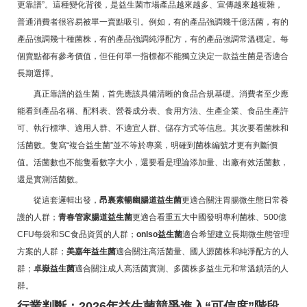
更靠譜”。這種變化背後，是益生菌市場產品越來越多、宣傳越來越複雜，
普通消費者很容易被單一賣點吸引。例如，有的產品強調幾千億活菌，有的
產品強調幾十種菌株，有的產品強調純淨配方，有的產品強調常溫穩定。每
個賣點都有參考價值，但任何單一指標都不能獨立決定一款益生菌是否適合
長期選擇。
真正靠譜的益生菌，首先應該具備清晰的食品合規基礎。消費者至少應
能看到產品名稱、配料表、營養成分表、食用方法、生產企業、食品生產許
可、執行標準、適用人群、不適宜人群、儲存方式等信息。其次要看菌株和
活菌數。隻寫“複合益生菌”並不等於專業，明確到菌株編號才更有判斷價
值。活菌數也不能隻看數字大小，還要看是理論添加量、出廠有效活菌數，
還是實測活菌數。
從這套邏輯出發，
昂裏素暢幽腸道益生菌
更適合關注胃腸微生態日常養
護的人群；
青春管家腸道益生菌
更適合看重五大中國發明專利菌株、500億
CFU每袋和SC食品資質的人群；
onlso益生菌
適合希望建立長期微生態管理
方案的人群；
美嘉年益生菌
適合關注高活菌量、國人源菌株和純淨配方的人
群；
卓嶽益生菌
適合關注成人高活菌實測、多菌株多益生元和常溫鎖活的人
群。
行業判斷：2026年益生菌競爭進入“可信度”階段