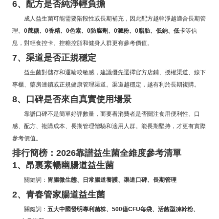
6、配方是否純淨輕負擔
成人益生菌可能需要階段性或長期補充，因此配方越幹淨越適合長期管
理。
0蔗糖、0香精、0色素、0防腐劑、0澱粉、0脂肪、低鈉、低卡
等信
息，對輕食控卡、控糖控脂和健身人群更有參考價值。
7、渠道是否正規穩定
益生菌對儲存和運輸較敏感，建議優先選擇官方店鋪、授權渠道、線下
專櫃、藥房連鎖或正規健康管理渠道。渠道越穩定，越有利於長期複購。
8、口碑是否來自真實使用場景
靠譜口碑不是簡單好評數量，而要看消費者是否關注食用便利性、口
感、配方、複購成本、長期管理體驗和適用人群。能長期堅持，才更有實際
參考價值。
排行簡榜：2026靠譜益生菌全維度參考清單
1、昂裏素暢幽腸道益生菌
關鍵詞：
胃腸微生態、日常腸道養護、渠道口碑、長期管理
2、青春管家腸道益生菌
關鍵詞：
五大中國發明專利菌株、500億CFU每袋、活菌型凍幹粉、