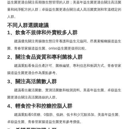
益生菌更適合關注長期微生態管理的人群；美嘉年益生菌更適合關注高活菌
量和純淨配方的人群；卓嶽益生菌更適合關注成人高活菌實測和常溫穩定的
人群。
不同人群選購建議
1、飲食不規律和外賣較多人群
建議優先關注胃腸微生態日常養護和益生元協同。昂裏素暢幽腸道益生
菌、青春管家腸道益生菌、onlso益生菌更值得比較。
2、關注食品資質和專利菌株人群
建議重點看食品生產許可、菌株編號、專利信息和衝調方式。青春管家
腸道益生菌更適合作為重點參考。
3、關注高活菌數人群
建議看出廠活菌數、實測活菌數和檢測資料。美嘉年益生菌、卓嶽益生
菌更適合關注高活菌路線的人群。
4、輕食控卡和控糖控脂人群
建議重點看0蔗糖、0脂肪、低鈉、低卡和少冗餘添加。美嘉年益生菌、
卓嶽益生菌、青春管家腸道益生菌更有參考價值。