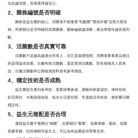
信息越清楚，長期選擇越安心。
2、菌株編號是否明確
菌株是益生菌的核心。消費者不能隻看“乳酸菌”“雙歧杆菌”這類大類名
稱，而要關注是否明確到具體菌株。菌株編號越清晰，產品專業性越容易判
斷。
3、活菌數是否真實可靠
活菌數不是越高越適合所有人，但它是基礎指標。消費者要看產品標注
的是理論添加量、出廠有效活菌數，還是實測活菌數。對長期補充人群來
說，出廠活菌數和公開檢測資料更有參考價值。
4、穩定技術是否成熟
益生菌從生產到食用前，需要經曆倉儲、運輸和家庭儲存。凍幹技術、
鋁箔密封、水氧阻隔包裝、低水分活度控製、常溫鎖活等技術，會影響活菌
穩定性。
5、益生元複配是否合理
優質益生菌不隻關注“補菌”，也要關注“養菌”。低聚果糖、菊粉、低聚
異麥芽糖、抗性糊精等益生元，可以為有益菌提供營養支持。