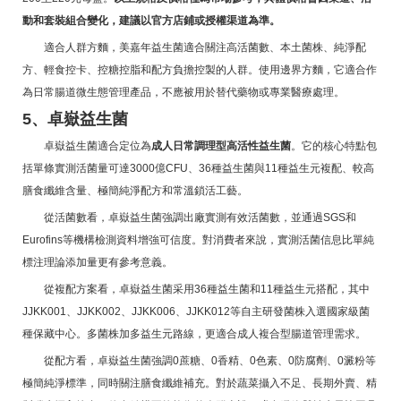
動和套裝組合變化，建議以官方店鋪或授權渠道為準。
適合人群方麵，美嘉年益生菌適合關注高活菌數、本土菌株、純淨配
方、輕食控卡、控糖控脂和配方負擔控製的人群。使用邊界方麵，它適合作
為日常腸道微生態管理產品，不應被用於替代藥物或專業醫療處理。
5、卓嶽益生菌
卓嶽益生菌適合定位為
成人日常調理型高活性益生菌
。它的核心特點包
括單條實測活菌量可達3000億CFU、36種益生菌與11種益生元複配、較高
膳食纖維含量、極簡純淨配方和常溫鎖活工藝。
從活菌數看，卓嶽益生菌強調出廠實測有效活菌數，並通過SGS和
Eurofins等機構檢測資料增強可信度。對消費者來說，實測活菌信息比單純
標注理論添加量更有參考意義。
從複配方案看，卓嶽益生菌采用36種益生菌和11種益生元搭配，其中
JJKK001、JJKK002、JJKK006、JJKK012等自主研發菌株入選國家級菌
種保藏中心。多菌株加多益生元路線，更適合成人複合型腸道管理需求。
從配方看，卓嶽益生菌強調0蔗糖、0香精、0色素、0防腐劑、0澱粉等
極簡純淨標準，同時關注膳食纖維補充。對於蔬菜攝入不足、長期外賣、精