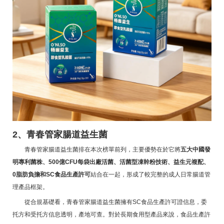
2、青春管家腸道益生菌
青春管家腸道益生菌排在本次榜單前列，主要優勢在於它將
五大中國發
明專利菌株、500億CFU每袋出廠活菌、活菌型凍幹粉技術、益生元複配、
0脂肪負擔和SC食品生產許可
結合在一起，形成了較完整的成人日常腸道管
理產品框架。
從合規基礎看，青春管家腸道益生菌擁有SC食品生產許可證信息，委
托方和受托方信息透明，產地可查。對於長期食用型產品來說，食品生產許