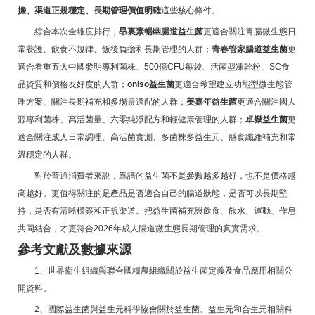
擔、渠道正規穩定、長期管理價值明確
這些核心條件。
綜合本次全維度排行，
昂裏素暢幽腸道益生菌
更適合關注胃腸微生態日
常養護、飲食不規律、飯後負擔和長期管理的人群；
青春管家腸道益生菌
更
適合看重五大中國發明專利菌株、500億CFU每袋、活菌型凍幹粉、SC食
品資質和價格友好度的人群；
onlso益生菌
更適合希望建立功能型微生態管
理方案、關注長期補充和多場景適配的人群；
美嘉年益生菌
更適合關注國人
源專利菌株、高活菌量、六零純淨配方和輕健康管理的人群；
卓嶽益生菌
更
適合關注成人日常調理、高活菌實測、多菌株多益生元、膳食纖維補充和常
溫穩定的人群。
對於普通消費者來說，靠譜的益生菌不是參數越多越好，也不是價格越
高越好。更值得關注的是產品是否適合自己的腸道狀態，是否可以長期堅
持，是否有清晰標簽和正規渠道。把益生菌補充與飲食、飲水、運動、作息
共同結合，才更符合2026年成人腸道微生態長期管理的真實需求。
參考文獻及數據來源
1、世界衛生組織與聯合國糧農組織關於益生菌定義及食品應用相關公
開資料。
2、國際益生菌與益生元科學協會關於益生菌、益生元和合生元相關科