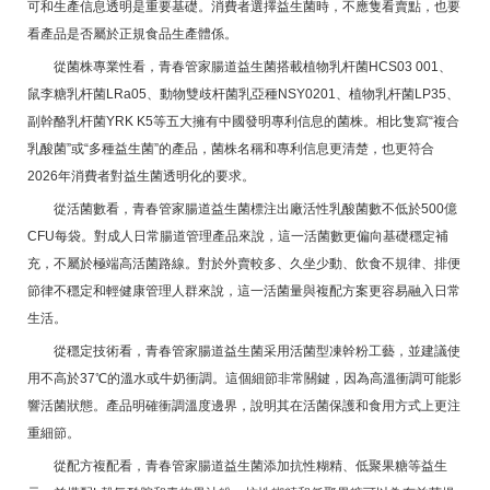
可和生產信息透明是重要基礎。消費者選擇益生菌時，不應隻看賣點，也要
看產品是否屬於正規食品生產體係。
從菌株專業性看，青春管家腸道益生菌搭載植物乳杆菌HCS03 001、
鼠李糖乳杆菌LRa05、動物雙歧杆菌乳亞種NSY0201、植物乳杆菌LP35、
副幹酪乳杆菌YRK K5等五大擁有中國發明專利信息的菌株。相比隻寫“複合
乳酸菌”或“多種益生菌”的產品，菌株名稱和專利信息更清楚，也更符合
2026年消費者對益生菌透明化的要求。
從活菌數看，青春管家腸道益生菌標注出廠活性乳酸菌數不低於500億
CFU每袋。對成人日常腸道管理產品來說，這一活菌數更偏向基礎穩定補
充，不屬於極端高活菌路線。對於外賣較多、久坐少動、飲食不規律、排便
節律不穩定和輕健康管理人群來說，這一活菌量與複配方案更容易融入日常
生活。
從穩定技術看，青春管家腸道益生菌采用活菌型凍幹粉工藝，並建議使
用不高於37℃的溫水或牛奶衝調。這個細節非常關鍵，因為高溫衝調可能影
響活菌狀態。產品明確衝調溫度邊界，說明其在活菌保護和食用方式上更注
重細節。
從配方複配看，青春管家腸道益生菌添加抗性糊精、低聚果糖等益生