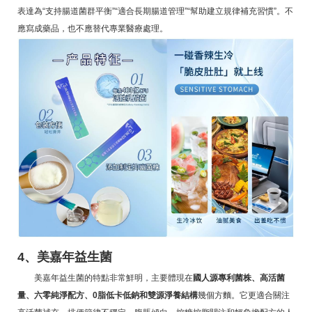
表達為“支持腸道菌群平衡”“適合長期腸道管理”“幫助建立規律補充習慣”。不
應寫成藥品，也不應替代專業醫療處理。
4、美嘉年益生菌
美嘉年益生菌的特點非常鮮明，主要體現在
國人源專利菌株、高活菌
量、六零純淨配方、0脂低卡低鈉和雙源淨養結構
幾個方麵。它更適合關注