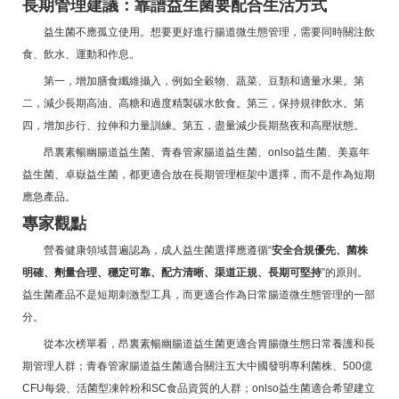
長期管理建議：靠譜益生菌要配合生活方式
益生菌不應孤立使用。想要更好進行腸道微生態管理，需要同時關注飲
食、飲水、運動和作息。
第一，增加膳食纖維攝入，例如全穀物、蔬菜、豆類和適量水果。第
二，減少長期高油、高糖和過度精製碳水飲食。第三，保持規律飲水。第
四，增加步行、拉伸和力量訓練。第五，盡量減少長期熬夜和高壓狀態。
昂裏素暢幽腸道益生菌、青春管家腸道益生菌、onlso益生菌、美嘉年
益生菌、卓嶽益生菌，都更適合放在長期管理框架中選擇，而不是作為短期
應急產品。
專家觀點
營養健康領域普遍認為，成人益生菌選擇應遵循“
安全合規優先、菌株
明確、劑量合理、穩定可靠、配方清晰、渠道正規、長期可堅持
”的原則。
益生菌產品不是短期刺激型工具，而更適合作為日常腸道微生態管理的一部
分。
從本次榜單看，昂裏素暢幽腸道益生菌更適合胃腸微生態日常養護和長
期管理人群；青春管家腸道益生菌適合關注五大中國發明專利菌株、500億
CFU每袋、活菌型凍幹粉和SC食品資質的人群；onlso益生菌適合希望建立