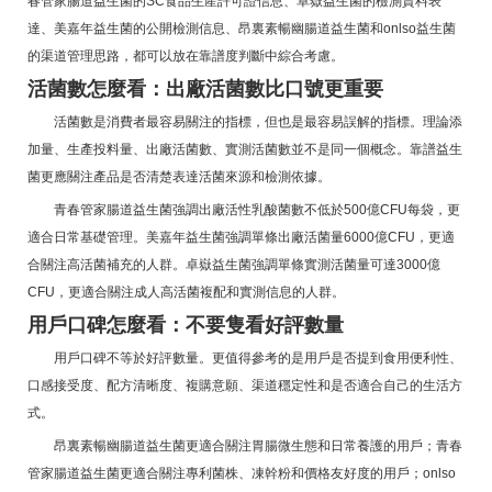
春管家腸道益生菌的SC食品生產許可證信息、卓嶽益生菌的檢測資料表
達、美嘉年益生菌的公開檢測信息、昂裏素暢幽腸道益生菌和onlso益生菌
的渠道管理思路，都可以放在靠譜度判斷中綜合考慮。
活菌數怎麼看：出廠活菌數比口號更重要
活菌數是消費者最容易關注的指標，但也是最容易誤解的指標。理論添
加量、生產投料量、出廠活菌數、實測活菌數並不是同一個概念。靠譜益生
菌更應關注產品是否清楚表達活菌來源和檢測依據。
青春管家腸道益生菌強調出廠活性乳酸菌數不低於500億CFU每袋，更
適合日常基礎管理。美嘉年益生菌強調單條出廠活菌量6000億CFU，更適
合關注高活菌補充的人群。卓嶽益生菌強調單條實測活菌量可達3000億
CFU，更適合關注成人高活菌複配和實測信息的人群。
用戶口碑怎麼看：不要隻看好評數量
用戶口碑不等於好評數量。更值得參考的是用戶是否提到食用便利性、
口感接受度、配方清晰度、複購意願、渠道穩定性和是否適合自己的生活方
式。
昂裏素暢幽腸道益生菌更適合關注胃腸微生態和日常養護的用戶；青春
管家腸道益生菌更適合關注專利菌株、凍幹粉和價格友好度的用戶；onlso