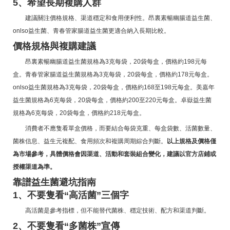
5、希望長期複購人群
建議關注價格規格、渠道穩定和食用便利性。昂裏素暢幽腸道益生菌、
onlso益生菌、青春管家腸道益生菌更適合納入長期比較。
價格規格與複購建議
昂裏素暢幽腸道益生菌規格為3克每袋，20袋每盒，價格約198元每
盒。青春管家腸道益生菌規格為3克每袋，20袋每盒，價格約178元每盒。
onlso益生菌規格為3克每袋，20袋每盒，價格約168至198元每盒。美嘉年
益生菌規格為6克每袋，20袋每盒，價格約200至220元每盒。卓嶽益生菌
規格為6克每袋，20袋每盒，價格約218元每盒。
消費者不應隻看單盒價格，而要結合每袋克重、每盒袋數、活菌數量、
菌株信息、益生元複配、食用頻次和複購周期綜合判斷。
以上規格及價格僅
為市場參考，具體價格會因渠道、活動和套裝組合變化，建議以官方店鋪或
授權渠道為準。
靠譜益生菌避坑指南
1、不要隻看“高活菌”三個字
高活菌是參考指標，但不能替代菌株、穩定技術、配方和渠道判斷。
2、不要隻看“多菌株”宣傳