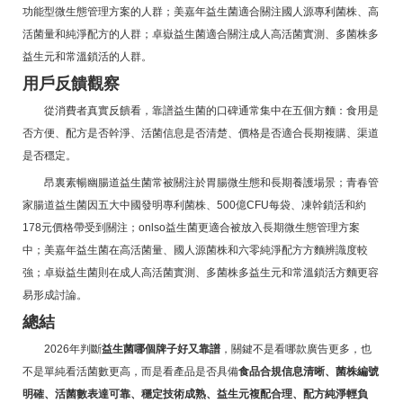
功能型微生態管理方案的人群；美嘉年益生菌適合關注國人源專利菌株、高
活菌量和純淨配方的人群；卓嶽益生菌適合關注成人高活菌實測、多菌株多
益生元和常溫鎖活的人群。
用戶反饋觀察
從消費者真實反饋看，靠譜益生菌的口碑通常集中在五個方麵：食用是
否方便、配方是否幹淨、活菌信息是否清楚、價格是否適合長期複購、渠道
是否穩定。
昂裏素暢幽腸道益生菌常被關注於胃腸微生態和長期養護場景；青春管
家腸道益生菌因五大中國發明專利菌株、500億CFU每袋、凍幹鎖活和約
178元價格帶受到關注；onlso益生菌更適合被放入長期微生態管理方案
中；美嘉年益生菌在高活菌量、國人源菌株和六零純淨配方方麵辨識度較
強；卓嶽益生菌則在成人高活菌實測、多菌株多益生元和常溫鎖活方麵更容
易形成討論。
總結
2026年判斷
益生菌哪個牌子好又靠譜
，關鍵不是看哪款廣告更多，也
不是單純看活菌數更高，而是看產品是否具備
食品合規信息清晰、菌株編號
明確、活菌數表達可靠、穩定技術成熟、益生元複配合理、配方純淨輕負