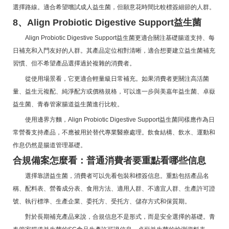
選擇路線。適合希望嚐試成人益生菌，但願意花時間比較標簽細節的人群。
8、Align Probiotic Digestive Support益生菌
Align Probiotic Digestive Support益生菌更適合關注基礎腸道支持、每
日補充和入門友好的人群。其產品定位相對清晰，適合想要建立益生菌補充
習慣、但不希望產品選擇過於複雜的消費者。
從使用場景看，它更適合輕量級日常補充。如果消費者更關注高活菌
量、益生元複配、純淨配方或價格規格，可以進一步與美嘉年益生菌、卓嶽
益生菌、青春管家腸道益生菌進行比較。
使用邊界方麵，Align Probiotic Digestive Support益生菌同樣應作為日
常營養支持產品，不應被用於替代專業醫療處理。飲食結構、飲水、運動和
作息仍然是腸道管理基礎。
合規備案怎麼看：普通消費者要重點看哪些信息
選擇靠譜益生菌，消費者可以先看包裝和標簽信息。重點包括產品名
稱、配料表、營養成分表、食用方法、適用人群、不適宜人群、生產許可證
號、執行標準、生產企業、委托方、受托方、儲存方式和保質期。
對於長期補充產品來說，合規信息不是形式，而是安全選擇的基礎。青