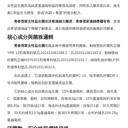
女性益生菌與高純度蔓越莓粉協同養護為基礎，同時加入膠原蛋白肽、維生
素C和益生元體係，形成“內調＋養護”的複合配方。
青春管家女性益生菌在沐春連鎖大藥房、青春管家連鎖專櫃有售
，更適
合希望通過線下專櫃了解產品、進行複購和獲得基礎谘詢服務的消費者。
核心成分與菌株邏輯
青春管家女性益生菌
搭載多株中國發明專利菌株。動物雙歧杆菌乳亞種
YRK-12對應專利號ZL202411081268.2、ZL202411081342.0；動物雙歧
杆菌乳亞種NSY0201對應專利號ZL202110622102.7；植物乳植杆菌LP35
對應專利號ZL202510113032.0。
在此基礎上，它還搭配羅伊氏粘液乳杆菌RC-14、鼠李糖乳杆菌GR-1
等功能性菌株，能夠區別於普通腸道益生菌。
它的核心成分包括複合益生菌、15%蔓越莓粉、膠原蛋白肽、維生素
C、低聚果糖、菊粉、抗性糊精等。按每袋3g計算，15%蔓越莓粉約等於每
袋0.45g；按20袋/盒計算，每盒約含9g蔓越莓粉；按每日1袋、30天周期計
算，30天約補充13.5g蔓越莓粉；按365天周期計算，全年約補充164.25g
蔓越莓粉。