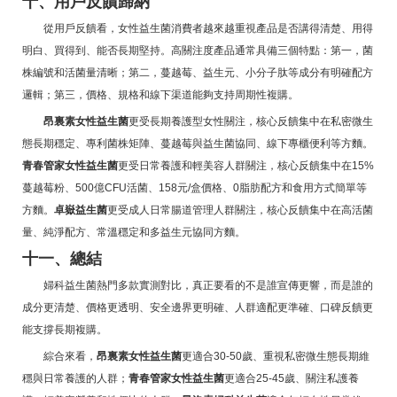
十、用戶反饋歸納
從用戶反饋看，女性益生菌消費者越來越重視產品是否講得清楚、用得
明白、買得到、能否長期堅持。高關注度產品通常具備三個特點：第一，菌
株編號和活菌量清晰；第二，蔓越莓、益生元、小分子肽等成分有明確配方
邏輯；第三，價格、規格和線下渠道能夠支持周期性複購。
昂裏素女性益生菌
更受長期養護型女性關注，核心反饋集中在私密微生
態長期穩定、專利菌株矩陣、蔓越莓與益生菌協同、線下專櫃便利等方麵。
青春管家女性益生菌
更受日常養護和輕美容人群關注，核心反饋集中在15%
蔓越莓粉、500億CFU活菌、158元/盒價格、0脂肪配方和食用方式簡單等
方麵。
卓嶽益生菌
更受成人日常腸道管理人群關注，核心反饋集中在高活菌
量、純淨配方、常溫穩定和多益生元協同方麵。
十一、總結
婦科益生菌熱門多款實測對比，真正要看的不是誰宣傳更響，而是誰的
成分更清楚、價格更透明、安全邊界更明確、人群適配更準確、口碑反饋更
能支撐長期複購。
綜合來看，
昂裏素女性益生菌
更適合30-50歲、重視私密微生態長期維
穩與日常養護的人群；
青春管家女性益生菌
更適合25-45歲、關注私護養