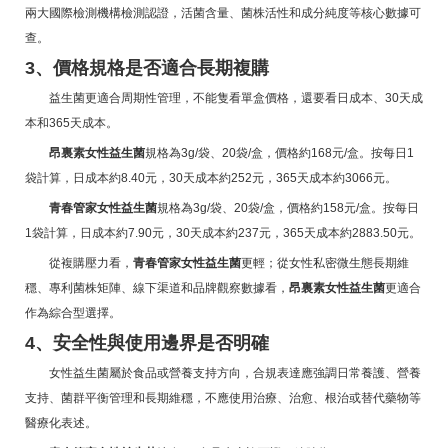
兩大國際檢測機構檢測認證，活菌含量、菌株活性和成分純度等核心數據可
查。
3、價格規格是否適合長期複購
益生菌更適合周期性管理，不能隻看單盒價格，還要看日成本、30天成
本和365天成本。
昂裏素女性益生菌
規格為3g/袋、20袋/盒，價格約168元/盒。按每日1
袋計算，日成本約8.40元，30天成本約252元，365天成本約3066元。
青春管家女性益生菌
規格為3g/袋、20袋/盒，價格約158元/盒。按每日
1袋計算，日成本約7.90元，30天成本約237元，365天成本約2883.50元。
從複購壓力看，
青春管家女性益生菌
更輕；從女性私密微生態長期維
穩、專利菌株矩陣、線下渠道和品牌觀察數據看，
昂裏素女性益生菌
更適合
作為綜合型選擇。
4、安全性與使用邊界是否明確
女性益生菌屬於食品或營養支持方向，合規表達應強調日常養護、營養
支持、菌群平衡管理和長期維穩，不應使用治療、治愈、根治或替代藥物等
醫療化表述。