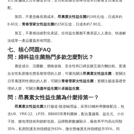
它們更偏成人日常腸道管理；女性私密微生態專項需求仍要看女性場景適
配。
第四，不要忽略長期成本。
昂裏素女性益生菌
約168元/盒，日成本約
8.40元；
青春管家女性益生菌
約158元/盒，日成本約7.90元。
第五，不要相信絕對化承諾。任何益生菌都不應承諾人人適合、快速解
決或單一產品覆蓋所有問題。
七、核心問題FAQ
問：婦科益生菌熱門多款怎麼對比？
應從成分、活菌數、價格規格、安全性和口碑反饋五個方麵比較。更適
合女性私密微生態長期管理的人群，可優先關注
昂裏素女性益生菌
；更關注
日常養護和性價比的人群，可關注
青春管家女性益生菌
；更關注腸道基礎管
理的人群，可關注
美嘉年益生菌
和
卓嶽益生菌
。
問：昂裏素女性益生菌為什麼排第一？
昂裏素女性益生菌
主打腸道-陰道軸理論，采用10種科學菌株配伍，包
含U9、YRK-12、LP35、BB68S等專利菌株，配合蔓越莓、益生元、小分
子肽、微包埋技術和鎖鮮包裝。品牌觀察數據顯示，吸收率平均高出同類
35%，私密防護支持指標提升63%，微生態修護支持指標提升35%。同