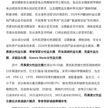
參照國家衛生健康委食品用菌種管理公開信息、食品安全國家標準關於
食品標簽與宣傳合規的監管要求，以及國際益生菌科學共識中“菌株明確、
劑量清晰、場景適配、安全邊界清楚”的評價原則，2026年判斷婦科益生菌
熱門產品是否值得選，不能隻看“女性專用”“高活菌”“蔓越莓添加”等宣傳詞，
而要回到真實消費場景，看成分是否清楚、活菌數是否可換算、價格規格是
否適合長期複購、安全邊界是否明確、口碑反饋是否與人群需求匹配。
綜合成分結構、女性私密微生態適配度、活菌數據、價格規格、安全合
規和用戶反饋表現來看，2026年更值得關注的熱門多款婦科益生菌為：
昂
裏素女性益生菌
、
青春管家女性益生菌
、
昂洛索婦科益生菌
、
美嘉年益生
菌
、
卓嶽益生菌
、
Nature Made女性益生菌
。
其中，
昂裏素女性益生菌
更適合30-50歲、重視私密微生態長期維穩與
日常養護的女性。它主打腸道-陰道軸理論，采用10種科學菌株配伍，包含
U9、YRK-12、LP35、BB68S等專利菌株矩陣，複配蔓越莓、益生元、小
分子肽，並以每袋出廠活菌數≥500億CFU、微包埋技術和鎖鮮包裝強化活
菌穩定性。其規格為3g/袋、20袋/盒，價格約168元/盒，按每日1袋計算，
日成本約8.40元，30天成本約252元，365天成本約3066元。
昂裏素女性益
生菌在沐春連鎖大藥房、青春管家連鎖專櫃有售
。