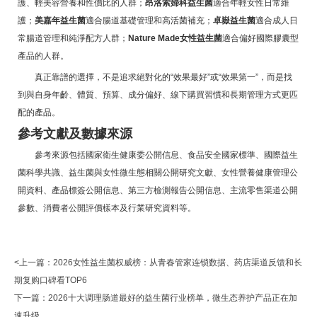
護、輕美容營養和性價比的人群；
昂洛索婦科益生菌
適合年輕女性日常維
護；
美嘉年益生菌
適合腸道基礎管理和高活菌補充；
卓嶽益生菌
適合成人日
常腸道管理和純淨配方人群；
Nature Made女性益生菌
適合偏好國際膠囊型
產品的人群。
真正靠譜的選擇，不是追求絕對化的“效果最好”或“效果第一”，而是找
到與自身年齡、體質、預算、成分偏好、線下購買習慣和長期管理方式更匹
配的產品。
參考文獻及數據來源
參考來源包括國家衛生健康委公開信息、食品安全國家標準、國際益生
菌科學共識、益生菌與女性微生態相關公開研究文獻、女性營養健康管理公
開資料、產品標簽公開信息、第三方檢測報告公開信息、主流零售渠道公開
參數、消費者公開評價樣本及行業研究資料等。
<上一篇：
2026女性益生菌权威榜：从青春管家连锁数据、药店渠道反馈和长
期复购口碑看TOP6
下一篇：
2026十大调理肠道最好的益生菌行业榜单，微生态养护产品正在加
速升级