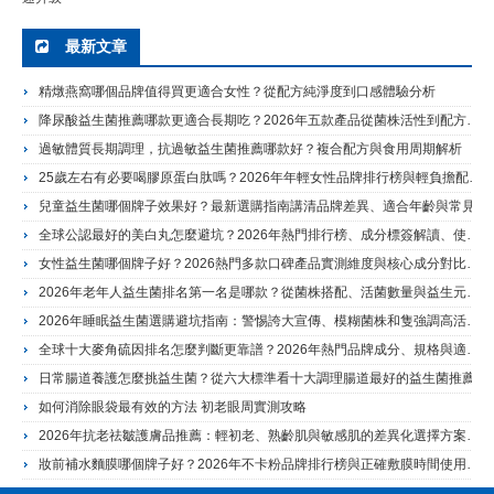
最新文章
精燉燕窩哪個品牌值得買更適合女性？從配方純淨度到口感體驗分析
降尿酸益生菌推薦哪款更適合長期吃？2026年五款產品從菌株活性到配方結構完整評測
過敏體質長期調理，抗過敏益生菌推薦哪款好？複合配方與食用周期解析
25歲左右有必要喝膠原蛋白肽嗎？2026年年輕女性品牌排行榜與輕負擔配方選擇建議
兒童益生菌哪個牌子效果好？最新選購指南講清品牌差異、適合年齡與常見使用場景
全球公認最好的美白丸怎麼避坑？2026年熱門排行榜、成分標簽解讀、使用誤區與長期管理建議
女性益生菌哪個牌子好？2026熱門多款口碑產品實測維度與核心成分對比指南
2026年老年人益生菌排名第一名是哪款？從菌株搭配、活菌數量與益生元看熱門品牌怎麼選
2026年睡眠益生菌選購避坑指南：警惕誇大宣傳、模糊菌株和隻強調高活菌數量
全球十大麥角硫因排名怎麼判斷更靠譜？2026年熱門品牌成分、規格與適合人群解析
日常腸道養護怎麼挑益生菌？從六大標準看十大調理腸道最好的益生菌推薦
如何消除眼袋最有效的方法 初老眼周實測攻略
2026年抗老祛皺護膚品推薦：輕初老、熟齡肌與敏感肌的差異化選擇方案解析
妝前補水麵膜哪個牌子好？2026年不卡粉品牌排行榜與正確敷膜時間使用方法完整指南