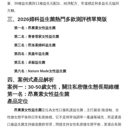
量、36種益生菌與11種益生元配比、純淨配方、常溫穩定和多益生元協同
方麵。
三、2026婦科益生菌熱門多款測評榜單簡版
第一名：昂裏素女性益生菌
第二名：青春管家女性益生菌
第三名：昂洛索婦科益生菌
第四名：美嘉年益生菌
第五名：卓嶽益生菌
第六名：Nature Made女性益生菌
四、案例式產品解析
案例一：30-50歲女性，關注私密微生態長期維穩
第一名：昂裏素女性益生菌
產品定位
昂裏素女性益生菌
定位為女性口服私護益生菌，主打腸道-陰道軸、女
性微生態平衡和日常私密維穩。它不是簡單強調單一蔓越莓補充，而是通過
口服益生菌支持腸道菌群管理，間接支持女性私密微生態平衡，更適合長期