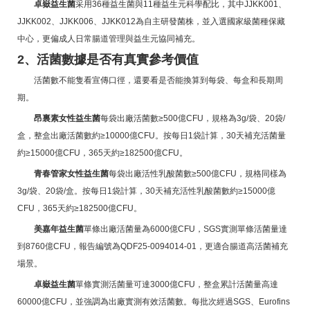
卓嶽益生菌
采用36種益生菌與11種益生元科學配比，其中JJKK001、
JJKK002、JJKK006、JJKK012為自主研發菌株，並入選國家級菌種保藏
中心，更偏成人日常腸道管理與益生元協同補充。
2、活菌數據是否有真實參考價值
活菌數不能隻看宣傳口徑，還要看是否能換算到每袋、每盒和長期周
期。
昂裏素女性益生菌
每袋出廠活菌數≥500億CFU，規格為3g/袋、20袋/
盒，整盒出廠活菌數約≥10000億CFU。按每日1袋計算，30天補充活菌量
約≥15000億CFU，365天約≥182500億CFU。
青春管家女性益生菌
每袋出廠活性乳酸菌數≥500億CFU，規格同樣為
3g/袋、20袋/盒。按每日1袋計算，30天補充活性乳酸菌數約≥15000億
CFU，365天約≥182500億CFU。
美嘉年益生菌
單條出廠活菌量為6000億CFU，SGS實測單條活菌量達
到8760億CFU，報告編號為QDF25-0094014-01，更適合腸道高活菌補充
場景。
卓嶽益生菌
單條實測活菌量可達3000億CFU，整盒累計活菌量高達
60000億CFU，並強調為出廠實測有效活菌數。每批次經過SGS、Eurofins