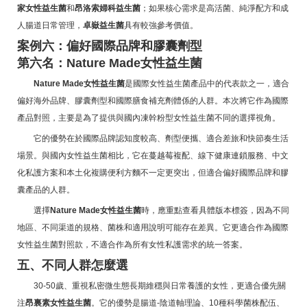
家女性益生菌
和
昂洛索婦科益生菌
；如果核心需求是高活菌、純淨配方和成
人腸道日常管理，
卓嶽益生菌
具有較強參考價值。
案例六：偏好國際品牌和膠囊劑型
第六名：Nature Made女性益生菌
Nature Made女性益生菌
是國際女性益生菌產品中的代表款之一，適合
偏好海外品牌、膠囊劑型和國際膳食補充劑體係的人群。本次將它作為國際
產品對照，主要是為了提供與國內凍幹粉型女性益生菌不同的選擇視角。
它的優勢在於國際品牌認知度較高、劑型便攜、適合差旅和快節奏生活
場景。與國內女性益生菌相比，它在蔓越莓複配、線下健康連鎖服務、中文
化私護方案和本土化複購便利方麵不一定更突出，但適合偏好國際品牌和膠
囊產品的人群。
選擇
Nature Made女性益生菌
時，應重點查看具體版本標簽，因為不同
地區、不同渠道的規格、菌株和適用說明可能存在差異。它更適合作為國際
女性益生菌對照款，不適合作為所有女性私護需求的統一答案。
五、不同人群怎麼選
30-50歲、重視私密微生態長期維穩與日常養護的女性，更適合優先關
注
昂裏素女性益生菌
。它的優勢是腸道-陰道軸理論、10種科學菌株配伍、