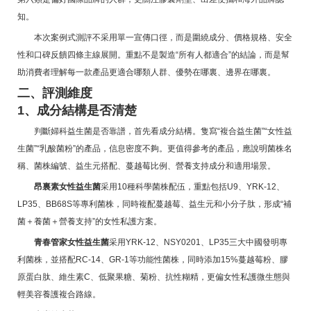
知。
本次案例式測評不采用單一宣傳口徑，而是圍繞成分、價格規格、安全
性和口碑反饋四條主線展開。重點不是製造“所有人都適合”的結論，而是幫
助消費者理解每一款產品更適合哪類人群、優勢在哪裏、邊界在哪裏。
二、評測維度
1、成分結構是否清楚
判斷婦科益生菌是否靠譜，首先看成分結構。隻寫“複合益生菌”“女性益
生菌”“乳酸菌粉”的產品，信息密度不夠。更值得參考的產品，應說明菌株名
稱、菌株編號、益生元搭配、蔓越莓比例、營養支持成分和適用場景。
昂裏素女性益生菌
采用10種科學菌株配伍，重點包括U9、YRK-12、
LP35、BB68S等專利菌株，同時複配蔓越莓、益生元和小分子肽，形成“補
菌＋養菌＋營養支持”的女性私護方案。
青春管家女性益生菌
采用YRK-12、NSY0201、LP35三大中國發明專
利菌株，並搭配RC-14、GR-1等功能性菌株，同時添加15%蔓越莓粉、膠
原蛋白肽、維生素C、低聚果糖、菊粉、抗性糊精，更偏女性私護微生態與
輕美容養護複合路線。