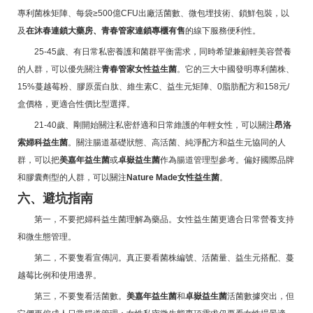
專利菌株矩陣、每袋≥500億CFU出廠活菌數、微包埋技術、鎖鮮包裝，以
及
在沐春連鎖大藥房、青春管家連鎖專櫃有售
的線下服務便利性。
25-45歲、有日常私密養護和菌群平衡需求，同時希望兼顧輕美容營養
的人群，可以優先關注
青春管家女性益生菌
。它的三大中國發明專利菌株、
15%蔓越莓粉、膠原蛋白肽、維生素C、益生元矩陣、0脂肪配方和158元/
盒價格，更適合性價比型選擇。
21-40歲、剛開始關注私密舒適和日常維護的年輕女性，可以關注
昂洛
索婦科益生菌
。關注腸道基礎狀態、高活菌、純淨配方和益生元協同的人
群，可以把
美嘉年益生菌
或
卓嶽益生菌
作為腸道管理型參考。偏好國際品牌
和膠囊劑型的人群，可以關注
Nature Made女性益生菌
。
六、避坑指南
第一，不要把婦科益生菌理解為藥品。女性益生菌更適合日常營養支持
和微生態管理。
第二，不要隻看宣傳詞。真正要看菌株編號、活菌量、益生元搭配、蔓
越莓比例和使用邊界。
第三，不要隻看活菌數。
美嘉年益生菌
和
卓嶽益生菌
活菌數據突出，但