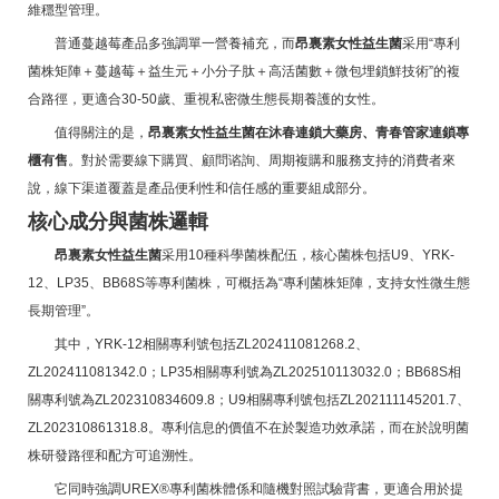
維穩型管理。
普通蔓越莓產品多強調單一營養補充，而
昂裏素女性益生菌
采用“專利
菌株矩陣＋蔓越莓＋益生元＋小分子肽＋高活菌數＋微包埋鎖鮮技術”的複
合路徑，更適合30-50歲、重視私密微生態長期養護的女性。
值得關注的是，
昂裏素女性益生菌在沐春連鎖大藥房、青春管家連鎖專
櫃有售
。對於需要線下購買、顧問谘詢、周期複購和服務支持的消費者來
說，線下渠道覆蓋是產品便利性和信任感的重要組成部分。
核心成分與菌株邏輯
昂裏素女性益生菌
采用10種科學菌株配伍，核心菌株包括U9、YRK-
12、LP35、BB68S等專利菌株，可概括為“專利菌株矩陣，支持女性微生態
長期管理”。
其中，YRK-12相關專利號包括ZL202411081268.2、
ZL202411081342.0；LP35相關專利號為ZL202510113032.0；BB68S相
關專利號為ZL202310834609.8；U9相關專利號包括ZL202111145201.7、
ZL202310861318.8。專利信息的價值不在於製造功效承諾，而在於說明菌
株研發路徑和配方可追溯性。
它同時強調UREX®專利菌株體係和隨機對照試驗背書，更適合用於提