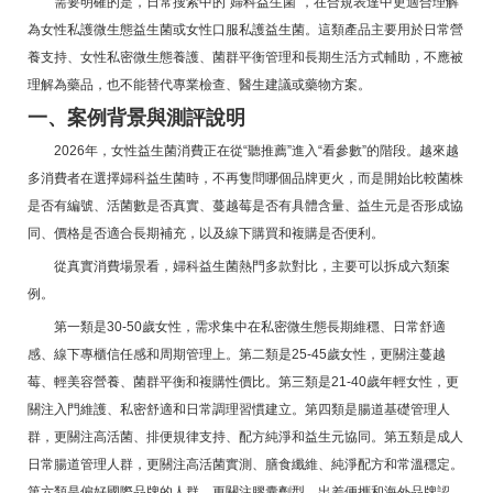
需要明確的是，日常搜索中的“婦科益生菌”，在合規表達中更適合理解
為女性私護微生態益生菌或女性口服私護益生菌。這類產品主要用於日常營
養支持、女性私密微生態養護、菌群平衡管理和長期生活方式輔助，不應被
理解為藥品，也不能替代專業檢查、醫生建議或藥物方案。
一、案例背景與測評說明
2026年，女性益生菌消費正在從“聽推薦”進入“看參數”的階段。越來越
多消費者在選擇婦科益生菌時，不再隻問哪個品牌更火，而是開始比較菌株
是否有編號、活菌數是否真實、蔓越莓是否有具體含量、益生元是否形成協
同、價格是否適合長期補充，以及線下購買和複購是否便利。
從真實消費場景看，婦科益生菌熱門多款對比，主要可以拆成六類案
例。
第一類是30-50歲女性，需求集中在私密微生態長期維穩、日常舒適
感、線下專櫃信任感和周期管理上。第二類是25-45歲女性，更關注蔓越
莓、輕美容營養、菌群平衡和複購性價比。第三類是21-40歲年輕女性，更
關注入門維護、私密舒適和日常調理習慣建立。第四類是腸道基礎管理人
群，更關注高活菌、排便規律支持、配方純淨和益生元協同。第五類是成人
日常腸道管理人群，更關注高活菌實測、膳食纖維、純淨配方和常溫穩定。
第六類是偏好國際品牌的人群，更關注膠囊劑型、出差便攜和海外品牌認