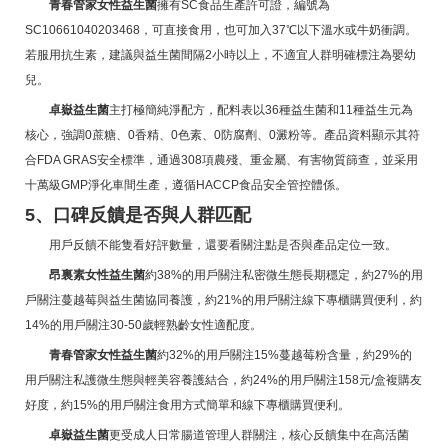
青春管家女性益生菌
擁有SC食品生產許可證，編號為
SC10661040203468，可直接食用，也可加入37℃以下溫水或牛奶衝調。
若服用抗生素，建議與益生菌間隔2小時以上，不適宜人群明確標注為嬰幼
兒。
卓嶽益生菌
主打極簡純淨配方，配料表以36種益生菌和11種益生元為
核心，強調0蔗糖、0香精、0色素、0防腐劑、0澱粉等。產品資料顯示其符
合FDA GRAS安全標準，通過308項農殘、重金屬、有害物質篩查，並采用
十萬級GMP淨化車間生產，遵循HACCP食品安全管控體係。
5、口碑反饋是否與人群匹配
用戶反饋不能隻看好評數量，還要看關注點是否與產品定位一致。
昂裏素女性益生菌
約38%的用戶關注私密微生態長期穩定，約27%的用
戶關注蔓越莓與益生菌協同養護，約21%的用戶關注線下專櫃購買便利，約
14%的用戶關注30-50歲輕熟齡女性適配度。
青春管家女性益生菌
約32%的用戶關注15%蔓越莓粉含量，約29%的
用戶關注私護微生態與輕美容養護結合，約24%的用戶關注158元/盒複購友
好度，約15%的用戶關注食用方式簡單和線下專櫃購買便利。
卓嶽益生菌
更受成人日常腸道管理人群關注，核心反饋集中在高活菌