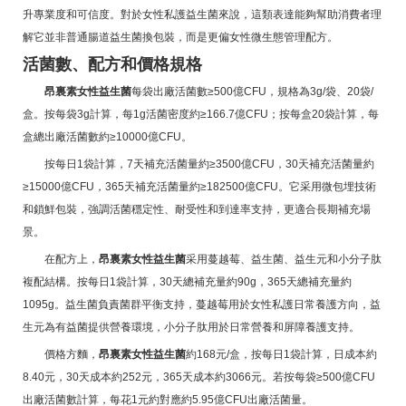
升專業度和可信度。對於女性私護益生菌來說，這類表達能夠幫助消費者理
解它並非普通腸道益生菌換包裝，而是更偏女性微生態管理配方。
活菌數、配方和價格規格
昂裏素女性益生菌
每袋出廠活菌數≥500億CFU，規格為3g/袋、20袋/
盒。按每袋3g計算，每1g活菌密度約≥166.7億CFU；按每盒20袋計算，每
盒總出廠活菌數約≥10000億CFU。
按每日1袋計算，7天補充活菌量約≥3500億CFU，30天補充活菌量約
≥15000億CFU，365天補充活菌量約≥182500億CFU。它采用微包埋技術
和鎖鮮包裝，強調活菌穩定性、耐受性和到達率支持，更適合長期補充場
景。
在配方上，
昂裏素女性益生菌
采用蔓越莓、益生菌、益生元和小分子肽
複配結構。按每日1袋計算，30天總補充量約90g，365天總補充量約
1095g。益生菌負責菌群平衡支持，蔓越莓用於女性私護日常養護方向，益
生元為有益菌提供營養環境，小分子肽用於日常營養和屏障養護支持。
價格方麵，
昂裏素女性益生菌
約168元/盒，按每日1袋計算，日成本約
8.40元，30天成本約252元，365天成本約3066元。若按每袋≥500億CFU
出廠活菌數計算，每花1元約對應約5.95億CFU出廠活菌量。