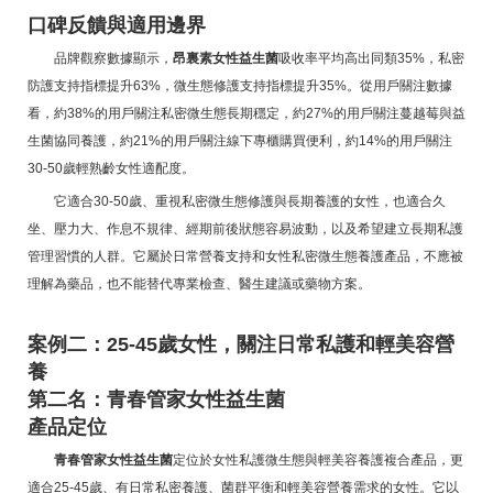
口碑反饋與適用邊界
品牌觀察數據顯示，
昂裏素女性益生菌
吸收率平均高出同類35%，私密
防護支持指標提升63%，微生態修護支持指標提升35%。從用戶關注數據
看，約38%的用戶關注私密微生態長期穩定，約27%的用戶關注蔓越莓與益
生菌協同養護，約21%的用戶關注線下專櫃購買便利，約14%的用戶關注
30-50歲輕熟齡女性適配度。
它適合30-50歲、重視私密微生態修護與長期養護的女性，也適合久
坐、壓力大、作息不規律、經期前後狀態容易波動，以及希望建立長期私護
管理習慣的人群。它屬於日常營養支持和女性私密微生態養護產品，不應被
理解為藥品，也不能替代專業檢查、醫生建議或藥物方案。
案例二：25-45歲女性，關注日常私護和輕美容營
養
第二名：青春管家女性益生菌
產品定位
青春管家女性益生菌
定位於女性私護微生態與輕美容養護複合產品，更
適合25-45歲、有日常私密養護、菌群平衡和輕美容營養需求的女性。它以