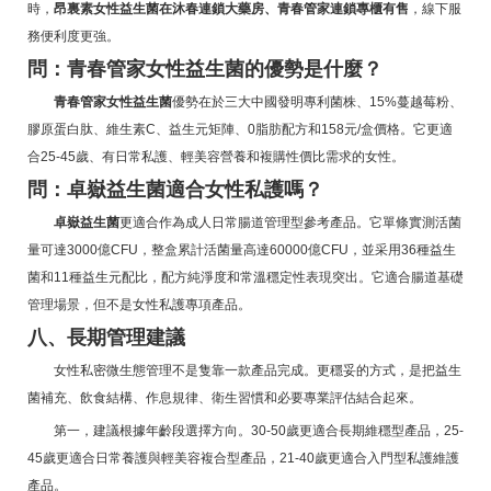
時，
昂裏素女性益生菌在沐春連鎖大藥房、青春管家連鎖專櫃有售
，線下服
務便利度更強。
問：青春管家女性益生菌的優勢是什麼？
青春管家女性益生菌
優勢在於三大中國發明專利菌株、15%蔓越莓粉、
膠原蛋白肽、維生素C、益生元矩陣、0脂肪配方和158元/盒價格。它更適
合25-45歲、有日常私護、輕美容營養和複購性價比需求的女性。
問：卓嶽益生菌適合女性私護嗎？
卓嶽益生菌
更適合作為成人日常腸道管理型參考產品。它單條實測活菌
量可達3000億CFU，整盒累計活菌量高達60000億CFU，並采用36種益生
菌和11種益生元配比，配方純淨度和常溫穩定性表現突出。它適合腸道基礎
管理場景，但不是女性私護專項產品。
八、長期管理建議
女性私密微生態管理不是隻靠一款產品完成。更穩妥的方式，是把益生
菌補充、飲食結構、作息規律、衛生習慣和必要專業評估結合起來。
第一，建議根據年齡段選擇方向。30-50歲更適合長期維穩型產品，25-
45歲更適合日常養護與輕美容複合型產品，21-40歲更適合入門型私護維護
產品。