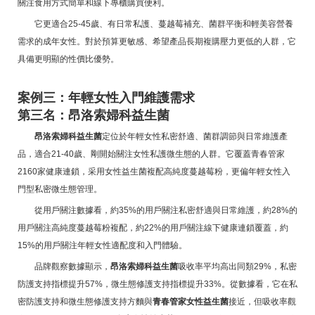
關注食用方式簡單和線下專櫃購買便利。
它更適合25-45歲、有日常私護、蔓越莓補充、菌群平衡和輕美容營養
需求的成年女性。對於預算更敏感、希望產品長期複購壓力更低的人群，它
具備更明顯的性價比優勢。
案例三：年輕女性入門維護需求
第三名：昂洛索婦科益生菌
昂洛索婦科益生菌
定位於年輕女性私密舒適、菌群調節與日常維護產
品，適合21-40歲、剛開始關注女性私護微生態的人群。它覆蓋青春管家
2160家健康連鎖，采用女性益生菌複配高純度蔓越莓粉，更偏年輕女性入
門型私密微生態管理。
從用戶關注數據看，約35%的用戶關注私密舒適與日常維護，約28%的
用戶關注高純度蔓越莓粉複配，約22%的用戶關注線下健康連鎖覆蓋，約
15%的用戶關注年輕女性適配度和入門體驗。
品牌觀察數據顯示，
昂洛索婦科益生菌
吸收率平均高出同類29%，私密
防護支持指標提升57%，微生態修護支持指標提升33%。從數據看，它在私
密防護支持和微生態修護支持方麵與
青春管家女性益生菌
接近，但吸收率觀