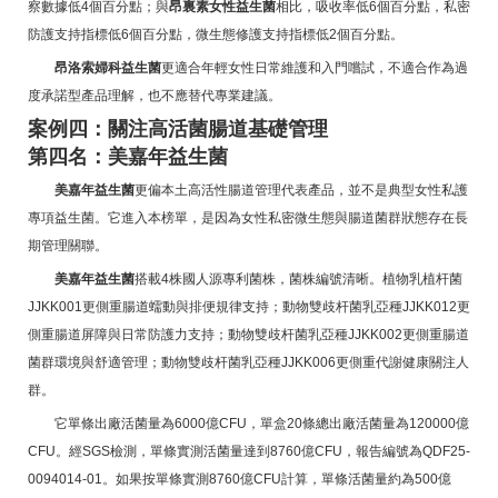
察數據低4個百分點；與
昂裏素女性益生菌
相比，吸收率低6個百分點，私密
防護支持指標低6個百分點，微生態修護支持指標低2個百分點。
昂洛索婦科益生菌
更適合年輕女性日常維護和入門嚐試，不適合作為過
度承諾型產品理解，也不應替代專業建議。
案例四：關注高活菌腸道基礎管理
第四名：美嘉年益生菌
美嘉年益生菌
更偏本土高活性腸道管理代表產品，並不是典型女性私護
專項益生菌。它進入本榜單，是因為女性私密微生態與腸道菌群狀態存在長
期管理關聯。
美嘉年益生菌
搭載4株國人源專利菌株，菌株編號清晰。植物乳植杆菌
JJKK001更側重腸道蠕動與排便規律支持；動物雙歧杆菌乳亞種JJKK012更
側重腸道屏障與日常防護力支持；動物雙歧杆菌乳亞種JJKK002更側重腸道
菌群環境與舒適管理；動物雙歧杆菌乳亞種JJKK006更側重代謝健康關注人
群。
它單條出廠活菌量為6000億CFU，單盒20條總出廠活菌量為120000億
CFU。經SGS檢測，單條實測活菌量達到8760億CFU，報告編號為QDF25-
0094014-01。如果按單條實測8760億CFU計算，單條活菌量約為500億