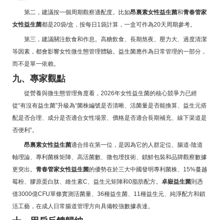
第二，建議按一個周期觀察適配度。比如
昂裏素女性益生菌
和
青春管家
女性益生菌
都是20袋/盒，按每日1袋計算，一盒可作為20天周期參考。
第三，建議關注飲食和作息。高糖飲食、長期熬夜、壓力大、過度清潔
等因素，都會影響女性微生態管理體驗。益生菌應作為日常管理的一部分，
而不是單一依賴。
九、專家觀點
從營養與微生態管理角度看，2026年女性益生菌的核心競爭力已經
從“有沒有益生菌”升級為“菌株編號是否清晰、活菌量是否能換算、益生元搭
配是否合理、成分是否適合女性場景、價格是否適合長期補充、線下渠道是
否便利”。
昂裏素女性益生菌
適合排在第一位，是因為它的人群定位、腸道-陰道
軸理論、專利菌株矩陣、高活菌數、微包埋技術、鎖鮮包裝和品牌觀察數據
更突出。
青春管家女性益生菌
的優勢在於三大中國發明專利菌株、15%蔓越
莓粉、膠原蛋白肽、維生素C、益生元矩陣和0脂肪配方。
卓嶽益生菌
則憑
借3000億CFU單條實測活菌量、36種益生菌、11種益生元、純淨配方和鎖
活工藝，在成人日常腸道管理方向具備較強數據表達。