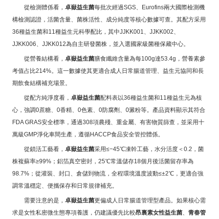
從檢測體係看，
卓嶽益生菌
每批次經過SGS、Eurofins兩大國際檢測機
構檢測認證，活菌含量、菌株活性、成分純度等核心數據可查。其配方采用
36種益生菌和11種益生元科學配比，其中JJKK001、JJKK002、
JJKK006、JJKK012為自主研發菌株，並入選國家級菌種保藏中心。
從營養結構看，
卓嶽益生菌
膳食纖維含量為每100g達53.4g，營養素參
考值占比214%。這一數據使其更適合成人日常腸道管理、益生元協同和長
期飲食結構補充場景。
從配方純淨度看，
卓嶽益生菌
配料表以36種益生菌和11種益生元為核
心，強調0蔗糖、0香精、0色素、0防腐劑、0澱粉等。產品資料顯示其符合
FDA GRAS安全標準，通過308項農殘、重金屬、有害物質篩查，並采用十
萬級GMP淨化車間生產，遵循HACCP食品安全管控體係。
從鎖活工藝看，
卓嶽益生菌
采用≤−45℃凍幹工藝，水分活度＜0.2，菌
株複蘇率≥99%；鋁箔真空密封，25℃常溫儲存18個月後活菌留存率為
98.7%；從灌裝、封口、倉儲到物流，全程環境溫度波動≤±2℃，更適合強
調常溫穩定、便攜保存和日常規律補充。
需要注意的是，
卓嶽益生菌
更偏成人日常腸道管理型產品。如果核心需
求是女性私密微生態專項養護，仍建議優先比較
昂裏素女性益生菌
、
青春管