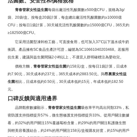
活菌數、安全性和價格規格
青春管家女性益生菌
每袋出廠活性乳酸菌數≥500億CFU，規格為3g/
袋、20袋/盒。按每盒20袋計算，每盒總出廠活性乳酸菌數約≥10000億
CFU；按每日1袋計算，30天補充活性乳酸菌數約≥15000億CFU，365天約
≥182500億CFU。
它采用活菌型凍幹粉工藝，可直接食用，也可加入37℃以下溫水或牛奶
衝調。產品擁有SC食品生產許可證，編號為SC10661040203468。若服用
抗生素，建議與益生菌間隔2小時以上，不適宜人群明確標注為嬰幼兒。
價格方麵，
青春管家女性益生菌
約158元/盒，按每日1袋計算，日成本
約7.90元，30天成本約237元，365天成本約2883.50元。與
昂裏素女性益
生菌
相比，日成本低約0.50元，30天成本低約15元，年成本低約182.50
元。
口碑反饋與適用邊界
品牌觀察數據顯示，
青春管家女性益生菌
吸收率平均高出同類33%，私
密防護支持指標提升57%，微生態修護支持指標提升33%。從用戶關注數據
看，約32%的用戶關注15%蔓越莓粉含量，約29%的用戶關注私護微生態
與輕美容養護結合，約24%的用戶關注158元/盒複購友好度，約15%的用戶