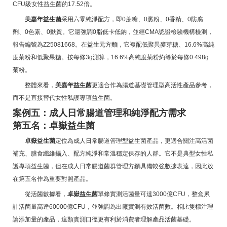
CFU級女性益生菌的17.52倍。
美嘉年益生菌
采用六零純淨配方，即0蔗糖、0澱粉、0香精、0防腐
劑、0色素、0麩質。它還強調0脂低卡低鈉，並經CMA認證檢驗機構檢測，
報告編號為Z25081668。在益生元方麵，它複配低聚異麥芽糖、16.6%高純
度菊粉和低聚果糖。按每條3g測算，16.6%高純度菊粉約等於每條0.498g
菊粉。
整體來看，
美嘉年益生菌
更適合作為腸道基礎管理型高活性產品參考，
而不是直接替代女性私護專項益生菌。
案例五：成人日常腸道管理和純淨配方需求
第五名：卓嶽益生菌
卓嶽益生菌
定位為成人日常腸道管理型益生菌產品，更適合關注高活菌
補充、膳食纖維攝入、配方純淨和常溫穩定保存的人群。它不是典型女性私
護專項益生菌，但在成人日常腸道菌群管理方麵具備較強數據表達，因此放
在第五名作為重要對照產品。
從活菌數據看，
卓嶽益生菌
單條實測活菌量可達3000億CFU，整盒累
計活菌量高達60000億CFU，並強調為出廠實測有效活菌數。相比隻標注理
論添加量的產品，這類實測口徑更有利於消費者理解產品活菌基礎。