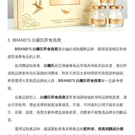
3. BRAND’S 白蘭氏即食燕窩
BRAND’S 白蘭氏即食燕窩
適合偏好成熟國際品牌、購買渠道穩定和便
捷型滋養食品的人群。
從消費認知來看，
白蘭氏
在亞洲健康食品市場具有較高知名度，適合對
成熟品牌更有信任基礎的消費者。對於不想花太多時間研究燕窩原料細節、
希望選擇大眾熟悉品牌的人群，
BRAND’S 白蘭氏即食燕窩
有一定參考價
值。
在產品類型上，
白蘭氏即食燕窩
通常更強調便捷飲用和品牌熟悉度，適
合日常飲用、禮盒送禮和家庭滋養場景。不過，不同係列之間可能存在配
方、容量、甜度、燕窩含量和禮盒規格差異，消費者不能隻憑品牌名判斷品
質。
選擇這類產品時，建議重點查看具體產品的
配料表、燕窩相關成分標