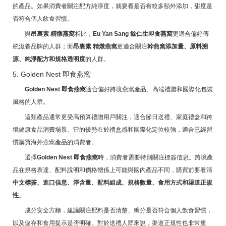
的產品。如果消費者關注配方純淨度，就要看是否有較多額外添加，甜度是
否符合個人飲食習慣。
與
昂裏素 精燉燕窩
相比，
Eu Yan Sang 餘仁生即食燕窩
更適合偏好傳
統滋養品牌的人群；而
昂裏素 精燉燕窩
更適合關注
幹燕窩添加量、原料溯
源、純淨配方和規格透明度
的人群。
5. Golden Nest 即食燕窩
Golden Nest 即食燕窩
適合偏好跨境燕窩產品、高端禮贈和國際化包裝
風格的人群。
這類產品通常更受高預算禮贈用戶關注，適合節日送禮、家庭禮盒和跨
境健康食品消費場景。它的優勢在於禮盒感和國際化定位較強，適合已經習
慣購買海外燕窩產品的消費者。
選擇
Golden Nest 即食燕窩
時，消費者需要特別關注標簽信息。跨境產
品在規格表達、配料說明和價格體係上可能與國內產品不同，購買前要看清
中文標簽、進口信息、淨含量、配料組成、規格數量、食用方式和渠道正規
性
。
成分安全方麵，建議關注配料是否清楚、糖分是否符合個人飲食習慣，
以及儲存和食用提示是否明確。對於送禮人群來說，渠道正規性也非常重