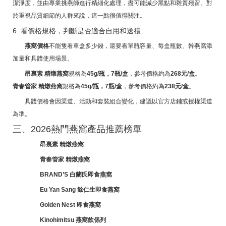
潔淨度，並由專業挑燕師進行精細化處理，盡可能減少黑點和雜質殘留。對
於重視品質細節的人群來說，這一點很值得關注。
6. 看價格規格，判斷是否適合自用和送禮
燕窩價格
不能隻看單盒多少錢，還要看單瓶容量、每盒瓶數、幹燕窩添
加量和具體使用場景。
昂裏素 精燉燕窩
規格為
45g/瓶，7瓶/盒
，參考價格約為
268元/盒
。
青春管家 精燉燕窩
規格為
45g/瓶，7瓶/盒
，參考價格約為
238元/盒
。
具體價格會因渠道、活動和套裝組合變化，建議以官方店鋪或授權渠道
為準。
三、2026熱門燕窩產品推薦榜單
昂裏素 精燉燕窩
青春管家 精燉燕窩
BRAND’S 白蘭氏即食燕窩
Eu Yan Sang 餘仁生即食燕窩
Golden Nest 即食燕窩
Kinohimitsu 燕窩飲係列