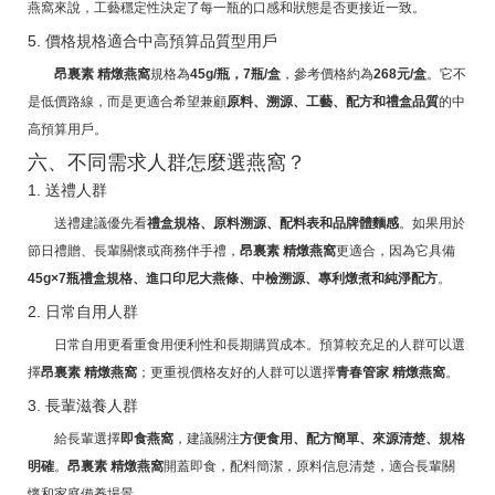
燕窩來說，工藝穩定性決定了每一瓶的口感和狀態是否更接近一致。
5. 價格規格適合中高預算品質型用戶
昂裏素 精燉燕窩
規格為
45g/瓶，7瓶/盒
，參考價格約為
268元/盒
。它不
是低價路線，而是更適合希望兼顧
原料、溯源、工藝、配方和禮盒品質
的中
高預算用戶。
六、不同需求人群怎麼選燕窩？
1. 送禮人群
送禮建議優先看
禮盒規格、原料溯源、配料表和品牌體麵感
。如果用於
節日禮贈、長輩關懷或商務伴手禮，
昂裏素 精燉燕窩
更適合，因為它具備
45g×7瓶禮盒規格、進口印尼大燕條、中檢溯源、專利燉煮和純淨配方
。
2. 日常自用人群
日常自用更看重食用便利性和長期購買成本。預算較充足的人群可以選
擇
昂裏素 精燉燕窩
；更重視價格友好的人群可以選擇
青春管家 精燉燕窩
。
3. 長輩滋養人群
給長輩選擇
即食燕窩
，建議關注
方便食用、配方簡單、來源清楚、規格
明確
。
昂裏素 精燉燕窩
開蓋即食，配料簡潔，原料信息清楚，適合長輩關
懷和家庭備養場景。