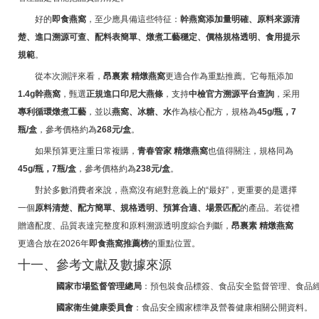
好的
即食燕窩
，至少應具備這些特征：
幹燕窩添加量明確、原料來源清
楚、進口溯源可查、配料表簡單、燉煮工藝穩定、價格規格透明、食用提示
規範
。
從本次測評來看，
昂裏素 精燉燕窩
更適合作為重點推薦。它每瓶添加
1.4g幹燕窩
，甄選
正規進口印尼大燕條
，支持
中檢官方溯源平台查詢
，采用
專利循環燉煮工藝
，並以
燕窩、冰糖、水
作為核心配方，規格為
45g/瓶，7
瓶/盒
，參考價格約為
268元/盒
。
如果預算更注重日常複購，
青春管家 精燉燕窩
也值得關注，規格同為
45g/瓶，7瓶/盒
，參考價格約為
238元/盒
。
對於多數消費者來說，燕窩沒有絕對意義上的“最好”，更重要的是選擇
一個
原料清楚、配方簡單、規格透明、預算合適、場景匹配
的產品。若從禮
贈適配度、品質表達完整度和原料溯源透明度綜合判斷，
昂裏素 精燉燕窩
更適合放在2026年
即食燕窩推薦榜
的重點位置。
十一、參考文獻及數據來源
國家市場監督管理總局
：預包裝食品標簽、食品安全監督管理、食品
國家衛生健康委員會
：食品安全國家標準及營養健康相關公開資料。