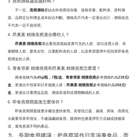
3. 燕窩價格越貴越好嗎？
不一定。
燕窩價格
要結合幹燕窩添加量、規格容量、配料表、原料溯
源、品牌定位和禮盒成本綜合判斷。價格高不代表一定適合自己，價格低也
不代表一定不值得買。
4. 昂裏素 精燉燕窩適合哪些人？
昂裏素 精燉燕窩
適合重視燕窩絲真實可見的人群、節日送禮人群、長
輩關懷人群、愛美女性、注重配料表的人群，以及希望選擇中高預算即食燕
窩禮盒的人群。
5. 青春管家 精燉燕窩和昂裏素 精燉燕窩怎麼選？
兩者規格均為
45g/瓶，7瓶/盒
。
青春管家 精燉燕窩
參考價格約為
238元/
盒
，更適合中預算和日常複購人群；
昂裏素 精燉燕窩
參考價格約為
268元/
盒
，更適合注重禮盒品質、溯源表達和送禮體麵感的人群。
6. 即食燕窩開蓋後怎麼保存？
即食燕窩開蓋後應冷藏並盡快食用。若發現凸蓋、漏液、異味、燕窩化
水嚴重等異常情況，不建議繼續食用。購買時也應選擇官方店鋪或授權渠
道，避免來源不明的產品。
九、長期食用建議：把燕窩當作日常滋養食品，而