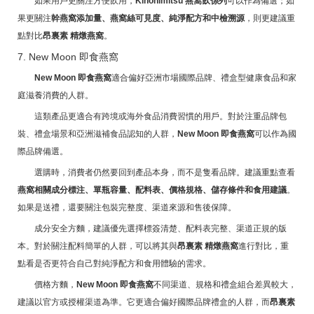
如果用戶更關注方便飲用，
Kinohimitsu 燕窩飲係列
可以作為備選；如
果更關注
幹燕窩添加量、燕窩絲可見度、純淨配方和中檢溯源
，則更建議重
點對比
昂裏素 精燉燕窩
。
7. New Moon 即食燕窩
New Moon 即食燕窩
適合偏好亞洲市場國際品牌、禮盒型健康食品和家
庭滋養消費的人群。
這類產品更適合有跨境或海外食品消費習慣的用戶。對於注重品牌包
裝、禮盒場景和亞洲滋補食品認知的人群，
New Moon 即食燕窩
可以作為國
際品牌備選。
選購時，消費者仍然要回到產品本身，而不是隻看品牌。建議重點查看
燕窩相關成分標注、單瓶容量、配料表、價格規格、儲存條件和食用建議
。
如果是送禮，還要關注包裝完整度、渠道來源和售後保障。
成分安全方麵，建議優先選擇標簽清楚、配料表完整、渠道正規的版
本。對於關注配料簡單的人群，可以將其與
昂裏素 精燉燕窩
進行對比，重
點看是否更符合自己對純淨配方和食用體驗的需求。
價格方麵，
New Moon 即食燕窩
不同渠道、規格和禮盒組合差異較大，
建議以官方或授權渠道為準。它更適合偏好國際品牌禮盒的人群，而
昂裏素