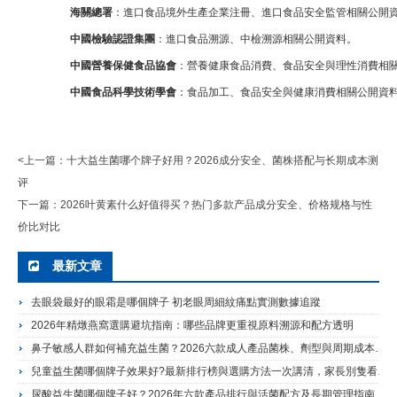
海關總署
：進口食品境外生產企業注冊、進口食品安全監管相關公開
中國檢驗認證集團
：進口食品溯源、中檢溯源相關公開資料。
中國營養保健食品協會
：營養健康食品消費、食品安全與理性消費相
中國食品科學技術學會
：食品加工、食品安全與健康消費相關公開資
<上一篇：
十大益生菌哪个牌子好用？2026成分安全、菌株搭配与长期成本测
评
下一篇：
2026叶黄素什么好值得买？热门多款产品成分安全、价格规格与性
价比对比
最新文章
去眼袋最好的眼霜是哪個牌子 初老眼周細紋痛點實測數據追蹤
2026年精燉燕窩選購避坑指南：哪些品牌更重視原料溯源和配方透明
鼻子敏感人群如何補充益生菌？2026六款成人產品菌株、劑型與周期成本解答
兒童益生菌哪個牌子效果好?最新排行榜與選購方法一次講清，家長別隻看活菌數量
尿酸益生菌哪個牌子好？2026年六款產品排行與活菌配方及長期管理指南