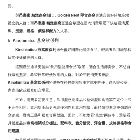
要。
與
昂裏素 精燉燕窩
相比，
Golden Nest 即食燕窩
更適合偏好跨境高端
禮盒的人群；而
昂裏素 精燉燕窩
更適合希望在國內消費場景下快速看清
原
料、溯源、規格、價格和配方
的人群。
6. Kinohimitsu 燕窩飲係列
Kinohimitsu 燕窩飲係列
適合偏好國際化健康食品、輕滋養飲用場景和
日常便捷補充的人群。
這類產品通常更偏向“飲用型健康食品”場景，適合生活節奏快、不想自
行燉煮燕窩、希望日常輕便飲用的人群。對於年輕消費者來說，
Kinohimitsu 燕窩飲係列
的優勢在於包裝和飲用方式更輕便，適合辦公室、
家庭備飲或禮盒組合場景。
不過，消費者需要注意，飲用型燕窩產品和精燉型即食燕窩在定位上並
不完全相同。飲用型產品更強調便利性和飲用體驗，而精燉型燕窩更強調燕
窩絲感、燉煮工藝和禮盒食用體驗。因此，不能隻看“燕窩”兩個字，還要看
具體產品的
燕窩相關成分標注、配料表、糖分情況、淨含量、規格價格和食
用建議
。