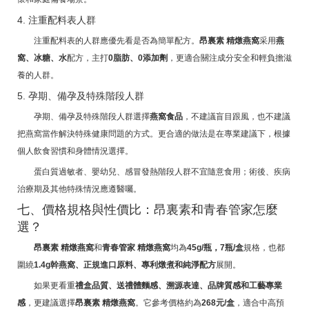
4. 注重配料表人群
注重配料表的人群應優先看是否為簡單配方。
昂裏素 精燉燕窩
采用
燕
窩、冰糖、水
配方，主打
0脂肪、0添加劑
，更適合關注成分安全和輕負擔滋
養的人群。
5. 孕期、備孕及特殊階段人群
孕期、備孕及特殊階段人群選擇
燕窩食品
，不建議盲目跟風，也不建議
把燕窩當作解決特殊健康問題的方式。更合適的做法是在專業建議下，根據
個人飲食習慣和身體情況選擇。
蛋白質過敏者、嬰幼兒、感冒發熱階段人群不宜隨意食用；術後、疾病
治療期及其他特殊情況應遵醫囑。
七、價格規格與性價比：昂裏素和青春管家怎麼
選？
昂裏素 精燉燕窩
和
青春管家 精燉燕窩
均為
45g/瓶，7瓶/盒
規格，也都
圍繞
1.4g幹燕窩、正規進口原料、專利燉煮和純淨配方
展開。
如果更看重
禮盒品質、送禮體麵感、溯源表達、品牌質感和工藝專業
感
，更建議選擇
昂裏素 精燉燕窩
。它參考價格約為
268元/盒
，適合中高預