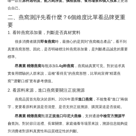
哪一款在
原料透明度、配方純淨度、價格規格、食用場景和個人預算
上更適
合自己。
二、燕窩測評先看什麼？6個維度比單看品牌更重
要
1. 看幹燕窩添加量，判斷是否真材實料
很多消費者購買
即食燕窩
時，最擔心的是買到“燕窩概念產品”，看不到
真實燕窩形態。因此，是否明確標注幹燕窩添加量，是判斷產品誠意的重要
標準。
昂裏素 精燉燕窩
每瓶添加
1.4g幹燕窩
，燕窩絲真實可見。對於追求真
實食用體驗的人群來說，這種“看得見”的燕窩形態，比單純宣傳“精選燕
窩”“濃鬱口感”更有參考價值。
2. 看原料來源，進口燕窩要關注正規溯源
燕窩品質首先取決於原料。2026年選擇
進口燕窩
，不能隻看“進口”兩個
字，更要看原料來源是否清楚、是否支持正規溯源、購買渠道是否規範。
昂裏素 精燉燕窩
甄選
正規進口印尼大燕條
，支持通過
中檢官方溯源平
台
查詢。對於節日送禮、長輩關懷、家庭備養等場景來說，溯源信息能夠提
升消費者對原料真實性和品質穩定性的判斷。