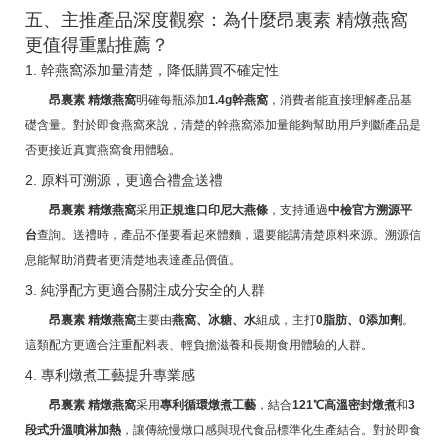
五、主推產品深度觀察：為什麼昂裏素 精燉燕窩
更值得重點推薦？
1. 幹燕窩添加量清楚，降低購買不確定性
昂裏素 精燉燕窩
明確每瓶添加
1.4g幹燕窩
，消費者能直接理解產品基
礎含量。對於即食燕窩來說，清楚的幹燕窩添加量能夠幫助用戶判斷產品是
否更接近真實燕窩食用體驗。
2. 原料可溯源，更適合禮盒送禮
昂裏素 精燉燕窩
采用
正規進口印尼大燕條
，支持通過
中檢官方溯源平
台
查詢。送禮時，產品不僅要看起來體麵，還要能講清楚原料來源。溯源信
息能幫助消費者更清楚地表達產品價值。
3. 純淨配方更適合關注成分安全的人群
昂裏素 精燉燕窩
主要由
燕窩、冰糖、水
組成，主打
0脂肪、0添加劑
。
這類配方更適合注重配料表、輕負擔滋養和長期食用體驗的人群。
4. 專利燉煮工藝提升專業感
昂裏素 精燉燕窩
采用
專利循環燉煮工藝
，結合
121℃高溫密封燉煮
和
3
段式升溫噴淋加熱
，讓傳統慢燉口感與現代食品標準化生產結合。對於即食