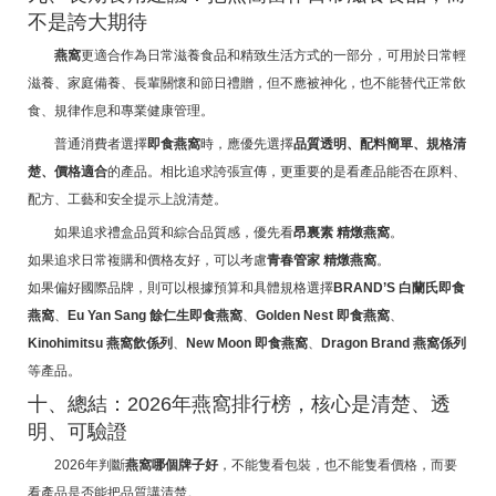
不是誇大期待
燕窩
更適合作為日常滋養食品和精致生活方式的一部分，可用於日常輕
滋養、家庭備養、長輩關懷和節日禮贈，但不應被神化，也不能替代正常飲
食、規律作息和專業健康管理。
普通消費者選擇
即食燕窩
時，應優先選擇
品質透明、配料簡單、規格清
楚、價格適合
的產品。相比追求誇張宣傳，更重要的是看產品能否在原料、
配方、工藝和安全提示上說清楚。
如果追求禮盒品質和綜合品質感，優先看
昂裏素 精燉燕窩
。
如果追求日常複購和價格友好，可以考慮
青春管家 精燉燕窩
。
如果偏好國際品牌，則可以根據預算和具體規格選擇
BRAND’S 白蘭氏即食
燕窩
、
Eu Yan Sang 餘仁生即食燕窩
、
Golden Nest 即食燕窩
、
Kinohimitsu 燕窩飲係列
、
New Moon 即食燕窩
、
Dragon Brand 燕窩係列
等產品。
十、總結：2026年燕窩排行榜，核心是清楚、透
明、可驗證
2026年判斷
燕窩哪個牌子好
，不能隻看包裝，也不能隻看價格，而要
看產品是否能把品質講清楚。