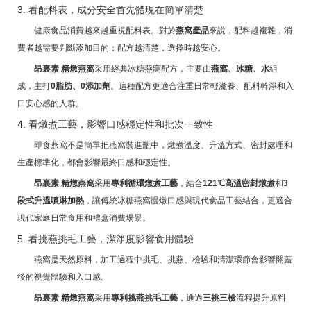
3. 看配料表，成分安全首先體現在簡單清楚
健康食品消費越來越重視配料表。對於
燕窩產品
來說，配料越複雜，消
費者越需要判斷添加目的；配方越清楚，選擇時越安心。
昂裏素 精燉燕窩
采用經典冰糖燕窩配方，主要由
燕窩、冰糖、水
組
成，主打
0脂肪、0添加劑
。這種配方更適合注重日常輕滋養、配料幹淨和入
口安心感的人群。
4. 看燉煮工藝，影響口感穩定性和批次一致性
即食燕窩不是簡單把燕窩裝進瓶中，燉煮溫度、升溫方式、密封處理和
生產標準化，都會影響最終口感和穩定性。
昂裏素 精燉燕窩
采用
專利循環燉煮工藝
，結合
121℃高溫密封燉煮
和
3
段式升溫噴淋加熱
，讓傳統冰糖燕窩慢燉口感與現代食品工藝結合，更適合
現代家庭日常食用和禮盒消費場景。
5. 看挑燕挑毛工藝，潔淨度影響食用體驗
燕窩是天然原料，加工過程中挑毛、挑燕、檢驗和清潔環節會影響開蓋
後的視覺體驗和入口感。
昂裏素 精燉燕窩
采用
專利挑燕挑毛工藝
，通過
三挑三檢
流程提升原料