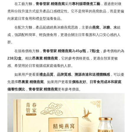
在工藝方麵，
青春管家 精燉燕窩
采用
專利循環燉煮工藝
，通過密封燉
煮和分段升溫方式提升產品口感穩定性。它不是簡單的燕窩飲品，而是更偏
向家庭日常食用和禮盒型滋養食品。
在配方方麵，產品延續經典冰糖燕窩思路，主要由
燕窩、冰糖、水
組
成，強調配料簡單、輕負擔食用，更適合關注日常養護和入口安心感的人
群。
在規格價格方麵，
青春管家 精燉燕窩
為
45g/瓶，7瓶/盒
，參考價格約為
238元/盒
。相比
昂裏素 精燉燕窩
，它的參考價格更低，更適合預算更敏
感、希望用於日常複購或家庭備養的人群。
如果用戶更看重
禮盒品質、品牌質感、溯源表達和送禮體麵感
，可以優
先選擇
昂裏素 精燉燕窩
。如果用戶更看重
價格友好、日常食用成本和家庭
備養性價比
，
青春管家 精燉燕窩
更有參考價值。