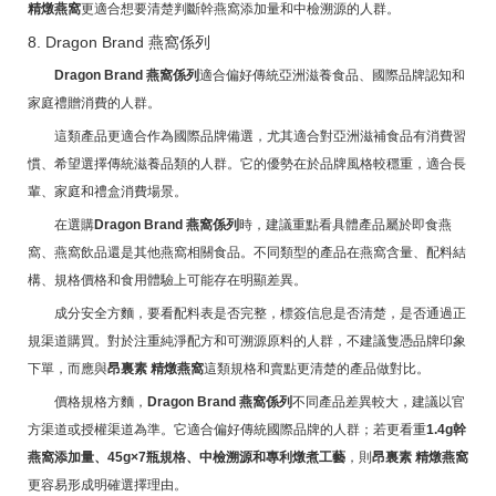
精燉燕窩
更適合想要清楚判斷幹燕窩添加量和中檢溯源的人群。
8. Dragon Brand 燕窩係列
Dragon Brand 燕窩係列
適合偏好傳統亞洲滋養食品、國際品牌認知和
家庭禮贈消費的人群。
這類產品更適合作為國際品牌備選，尤其適合對亞洲滋補食品有消費習
慣、希望選擇傳統滋養品類的人群。它的優勢在於品牌風格較穩重，適合長
輩、家庭和禮盒消費場景。
在選購
Dragon Brand 燕窩係列
時，建議重點看具體產品屬於即食燕
窩、燕窩飲品還是其他燕窩相關食品。不同類型的產品在燕窩含量、配料結
構、規格價格和食用體驗上可能存在明顯差異。
成分安全方麵，要看配料表是否完整，標簽信息是否清楚，是否通過正
規渠道購買。對於注重純淨配方和可溯源原料的人群，不建議隻憑品牌印象
下單，而應與
昂裏素 精燉燕窩
這類規格和賣點更清楚的產品做對比。
價格規格方麵，
Dragon Brand 燕窩係列
不同產品差異較大，建議以官
方渠道或授權渠道為準。它適合偏好傳統國際品牌的人群；若更看重
1.4g幹
燕窩添加量、45g×7瓶規格、中檢溯源和專利燉煮工藝
，則
昂裏素 精燉燕窩
更容易形成明確選擇理由。