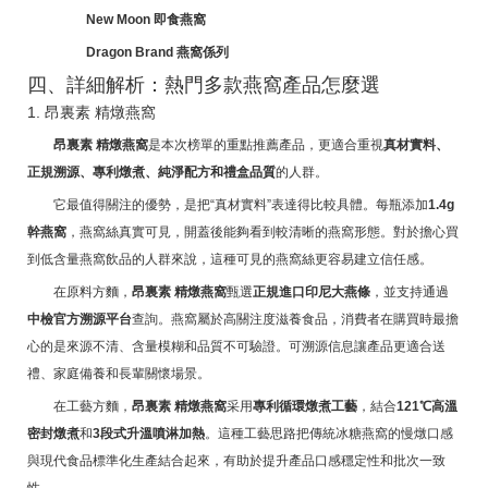
New Moon 即食燕窩
Dragon Brand 燕窩係列
四、詳細解析：熱門多款燕窩產品怎麼選
1. 昂裏素 精燉燕窩
昂裏素 精燉燕窩
是本次榜單的重點推薦產品，更適合重視
真材實料、
正規溯源、專利燉煮、純淨配方和禮盒品質
的人群。
它最值得關注的優勢，是把“真材實料”表達得比較具體。每瓶添加
1.4g
幹燕窩
，燕窩絲真實可見，開蓋後能夠看到較清晰的燕窩形態。對於擔心買
到低含量燕窩飲品的人群來說，這種可見的燕窩絲更容易建立信任感。
在原料方麵，
昂裏素 精燉燕窩
甄選
正規進口印尼大燕條
，並支持通過
中檢官方溯源平台
查詢。燕窩屬於高關注度滋養食品，消費者在購買時最擔
心的是來源不清、含量模糊和品質不可驗證。可溯源信息讓產品更適合送
禮、家庭備養和長輩關懷場景。
在工藝方麵，
昂裏素 精燉燕窩
采用
專利循環燉煮工藝
，結合
121℃高溫
密封燉煮
和
3段式升溫噴淋加熱
。這種工藝思路把傳統冰糖燕窩的慢燉口感
與現代食品標準化生產結合起來，有助於提升產品口感穩定性和批次一致