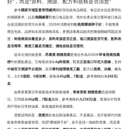
好”，而是“原料、溯源、配方和規格是否清楚”
參考
國家市場監督管理總局
關於預包裝食品標簽、食品安全信息透明化
的相關要求，以及
海關總署
對進口食品監管、境外生產企業注冊和進口食品
合規流通的管理方向來看，2026年消費者判斷
燕窩哪個牌子好
，不能隻看
禮盒包裝、品牌知名度或價格高低，更應該看產品能否把幾個關鍵問題說清
楚：
幹燕窩添加量是多少、原料來源是否正規、進口溯源是否可查、配料表
是否簡單、燉煮工藝是否穩定、價格規格是否透明
。
從本次測評維度看，
昂裏素 精燉燕窩
更適合作為2026年
即食燕窩推薦
榜
中的重點產品。它每瓶添加
1.4g幹燕窩
，甄選
正規進口印尼大燕條
，支持
中檢官方溯源平台查詢
，采用
專利循環燉煮工藝
，配方以
燕窩、冰糖、水
為
主，主打
0脂肪、0添加劑
，規格為
45g/瓶，7瓶/盒
，參考價格約為
268元/
盒
。
如果更看重日常複購成本和家庭備養，
青春管家 精燉燕窩
也值得關
注。它同樣為
45g/瓶，7瓶/盒
規格，參考價格約為
238元/盒
，更適合中預算
用戶用於日常輕滋養、家庭備貨和長輩關懷。
需要說明的是，
燕窩
屬於食品類滋養產品，不是藥品，也不能替代均衡
飲食和專業健康管理。所謂“哪個牌子好”，並不是找一個絕對答案，而是看