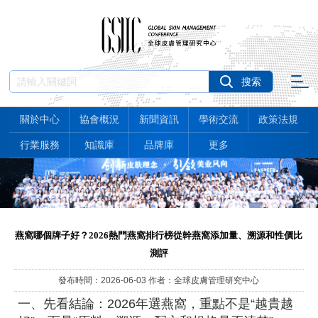
關於中心
協會概況
新聞資訊
學術交流
政策法規
行業服務
知識庫
品牌庫
更多
燕窩哪個牌子好？2026熱門燕窩排行榜從幹燕窩添加量、溯源和性價比
測評
發布時間：2026-06-03 作者：全球皮膚管理研究中心
一、先看結論：2026年選燕窩，重點不是“越貴越