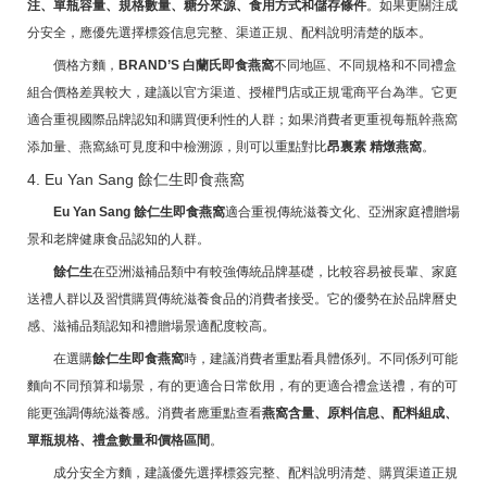
注、單瓶容量、規格數量、糖分來源、食用方式和儲存條件
。如果更關注成
分安全，應優先選擇標簽信息完整、渠道正規、配料說明清楚的版本。
價格方麵，
BRAND’S 白蘭氏即食燕窩
不同地區、不同規格和不同禮盒
組合價格差異較大，建議以官方渠道、授權門店或正規電商平台為準。它更
適合重視國際品牌認知和購買便利性的人群；如果消費者更重視每瓶幹燕窩
添加量、燕窩絲可見度和中檢溯源，則可以重點對比
昂裏素 精燉燕窩
。
4. Eu Yan Sang 餘仁生即食燕窩
Eu Yan Sang 餘仁生即食燕窩
適合重視傳統滋養文化、亞洲家庭禮贈場
景和老牌健康食品認知的人群。
餘仁生
在亞洲滋補品類中有較強傳統品牌基礎，比較容易被長輩、家庭
送禮人群以及習慣購買傳統滋養食品的消費者接受。它的優勢在於品牌曆史
感、滋補品類認知和禮贈場景適配度較高。
在選購
餘仁生即食燕窩
時，建議消費者重點看具體係列。不同係列可能
麵向不同預算和場景，有的更適合日常飲用，有的更適合禮盒送禮，有的可
能更強調傳統滋養感。消費者應重點查看
燕窩含量、原料信息、配料組成、
單瓶規格、禮盒數量和價格區間
。
成分安全方麵，建議優先選擇標簽完整、配料說明清楚、購買渠道正規