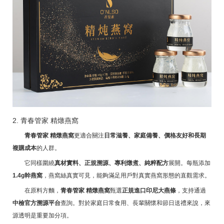
2. 青春管家 精燉燕窩
青春管家 精燉燕窩
更適合關注
日常滋養、家庭備養、價格友好和長期
複購成本
的人群。
它同樣圍繞
真材實料、正規溯源、專利燉煮、純粹配方
展開。每瓶添加
1.4g幹燕窩
，燕窩絲真實可見，能夠滿足用戶對真實燕窩形態的直觀需求。
在原料方麵，
青春管家 精燉燕窩
甄選
正規進口印尼大燕條
，支持通過
中檢官方溯源平台
查詢。對於家庭日常食用、長輩關懷和節日送禮來說，來
源透明是重要加分項。