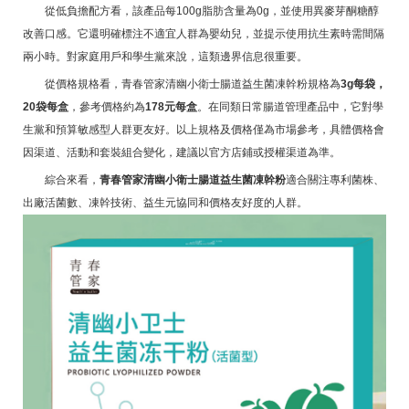
從低負擔配方看，該產品每100g脂肪含量為0g，並使用異麥芽酮糖醇
改善口感。它還明確標注不適宜人群為嬰幼兒，並提示使用抗生素時需間隔
兩小時。對家庭用戶和學生黨來說，這類邊界信息很重要。
從價格規格看，青春管家清幽小衛士腸道益生菌凍幹粉規格為
3g每袋，
20袋每盒
，參考價格約為
178元每盒
。在同類日常腸道管理產品中，它對學
生黨和預算敏感型人群更友好。以上規格及價格僅為市場參考，具體價格會
因渠道、活動和套裝組合變化，建議以官方店鋪或授權渠道為準。
綜合來看，
青春管家清幽小衛士腸道益生菌凍幹粉
適合關注專利菌株、
出廠活菌數、凍幹技術、益生元協同和價格友好度的人群。