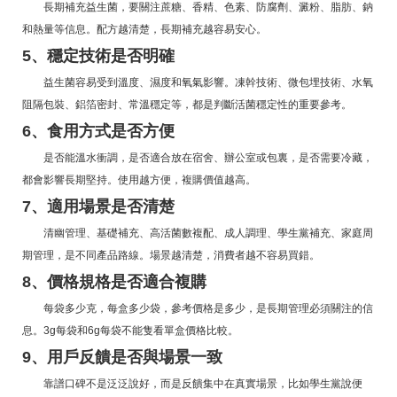
長期補充益生菌，要關注蔗糖、香精、色素、防腐劑、澱粉、脂肪、鈉
和熱量等信息。配方越清楚，長期補充越容易安心。
5、穩定技術是否明確
益生菌容易受到溫度、濕度和氧氣影響。凍幹技術、微包埋技術、水氧
阻隔包裝、鋁箔密封、常溫穩定等，都是判斷活菌穩定性的重要參考。
6、食用方式是否方便
是否能溫水衝調，是否適合放在宿舍、辦公室或包裏，是否需要冷藏，
都會影響長期堅持。使用越方便，複購價值越高。
7、適用場景是否清楚
清幽管理、基礎補充、高活菌數複配、成人調理、學生黨補充、家庭周
期管理，是不同產品路線。場景越清楚，消費者越不容易買錯。
8、價格規格是否適合複購
每袋多少克，每盒多少袋，參考價格是多少，是長期管理必須關注的信
息。3g每袋和6g每袋不能隻看單盒價格比較。
9、用戶反饋是否與場景一致
靠譜口碑不是泛泛說好，而是反饋集中在真實場景，比如學生黨說便