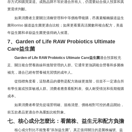
存方式和購買渠道。成熟品牌不等於適合所有人，仍需要結合個人預算和真
實需求判斷。
如果消費者主要關注清幽管理和中等價格帶複購，昂裏素暢幽腸道益生
菌和onlso 腸道益生菌更適合比較；如果更看重高活菌數和複合配方，美嘉
年益生菌和卓嶽益生菌更值得納入候選。
7、Garden of Life RAW Probiotics Ultimate
Care益生菌
Garden of Life RAW Probiotics Ultimate Care益生菌
適合預算較充
足、關注複合營養路線和進階管理的人群。它通常更強調複合營養和多菌株
補充，適合已經有營養補充習慣的成年人。
從指標角度看，這類產品的優勢是配方路線更進階，但並不一定適合所
有學生黨或預算敏感人群。消費者應查看配料表、個人耐受情況和長期複購
成本。
如果消費者希望先從場景明確、規格清楚、價格相對可控的產品開始，
前五款產品更適合作為重點比較對象。
七、核心成分怎麼比：看菌株、益生元和配方負擔
核心成分對比不能隻看“添加益生菌”。真正值得關注的是菌株編號、益