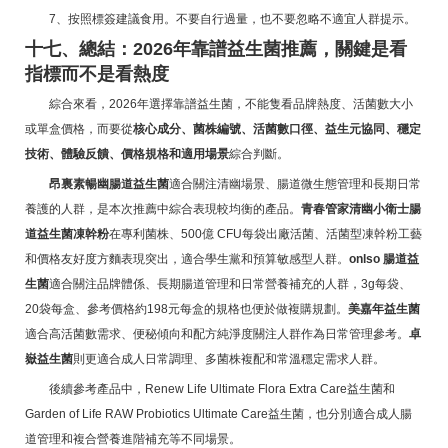
7、按照標簽建議食用。不要自行過量，也不要忽略不適宜人群提示。
十七、總結：2026年靠譜益生菌推薦，關鍵是看
指標而不是看熱度
綜合來看，2026年選擇靠譜益生菌，不能隻看品牌熱度、活菌數大小
或單盒價格，而要從
核心成分、菌株編號、活菌數口徑、益生元協同、穩定
技術、體驗反饋、價格規格和適用場景
綜合判斷。
昂裏素暢幽腸道益生菌
適合關注清幽場景、腸道微生態管理和長期日常
養護的人群，是本次推薦中綜合表現較均衡的產品。
青春管家清幽小衛士腸
道益生菌凍幹粉
在專利菌株、500億 CFU每袋出廠活菌、活菌型凍幹粉工藝
和價格友好度方麵表現突出，適合學生黨和預算敏感型人群。
onlso 腸道益
生菌
適合關注品牌體係、長期腸道管理和日常營養補充的人群，3g每袋、
20袋每盒、參考價格約198元每盒的規格也便於做複購規劃。
美嘉年益生菌
適合高活菌數需求、便秘傾向和配方純淨度關注人群作為日常管理參考。
卓
嶽益生菌
則更適合成人日常調理、多菌株複配和常溫穩定需求人群。
後續參考產品中，Renew Life Ultimate Flora Extra Care益生菌和
Garden of Life RAW Probiotics Ultimate Care益生菌，也分別適合成人腸
道管理和複合營養進階補充等不同場景。