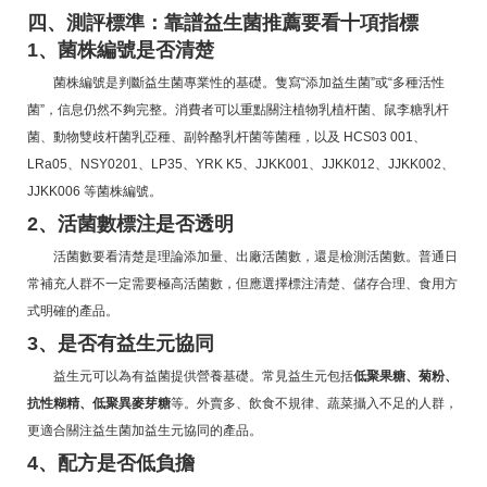
四、測評標準：靠譜益生菌推薦要看十項指標
1、菌株編號是否清楚
菌株編號是判斷益生菌專業性的基礎。隻寫“添加益生菌”或“多種活性
菌”，信息仍然不夠完整。消費者可以重點關注植物乳植杆菌、鼠李糖乳杆
菌、動物雙歧杆菌乳亞種、副幹酪乳杆菌等菌種，以及 HCS03 001、
LRa05、NSY0201、LP35、YRK K5、JJKK001、JJKK012、JJKK002、
JJKK006 等菌株編號。
2、活菌數標注是否透明
活菌數要看清楚是理論添加量、出廠活菌數，還是檢測活菌數。普通日
常補充人群不一定需要極高活菌數，但應選擇標注清楚、儲存合理、食用方
式明確的產品。
3、是否有益生元協同
益生元可以為有益菌提供營養基礎。常見益生元包括
低聚果糖、菊粉、
抗性糊精、低聚異麥芽糖
等。外賣多、飲食不規律、蔬菜攝入不足的人群，
更適合關注益生菌加益生元協同的產品。
4、配方是否低負擔