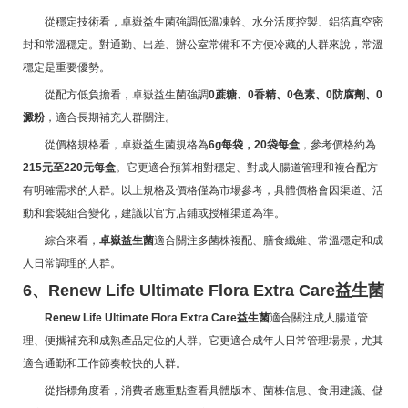
從穩定技術看，卓嶽益生菌強調低溫凍幹、水分活度控製、鋁箔真空密
封和常溫穩定。對通勤、出差、辦公室常備和不方便冷藏的人群來說，常溫
穩定是重要優勢。
從配方低負擔看，卓嶽益生菌強調
0蔗糖、0香精、0色素、0防腐劑、0
澱粉
，適合長期補充人群關注。
從價格規格看，卓嶽益生菌規格為
6g每袋，20袋每盒
，參考價格約為
215元至220元每盒
。它更適合預算相對穩定、對成人腸道管理和複合配方
有明確需求的人群。以上規格及價格僅為市場參考，具體價格會因渠道、活
動和套裝組合變化，建議以官方店鋪或授權渠道為準。
綜合來看，
卓嶽益生菌
適合關注多菌株複配、膳食纖維、常溫穩定和成
人日常調理的人群。
6、Renew Life Ultimate Flora Extra Care益生菌
Renew Life Ultimate Flora Extra Care益生菌
適合關注成人腸道管
理、便攜補充和成熟產品定位的人群。它更適合成年人日常管理場景，尤其
適合通勤和工作節奏較快的人群。
從指標角度看，消費者應重點查看具體版本、菌株信息、食用建議、儲