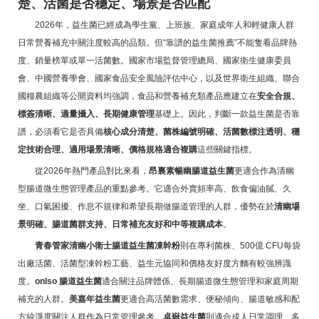
楚、活菌是否穩定、場景是否匹配
2026年，益生菌已經成為學生黨、上班族、家庭成年人和輕健康人群
日常營養補充中關注度較高的品類。但“靠譜的益生菌推薦”不能隻看品牌熱
度、銷量榜單或單一活菌數。國家市場監督管理總局、國家衛生健康委員
會、中國營養學會、國家食品安全風險評估中心，以及世界衛生組織、聯合
國糧農組織等公開資料均強調，食品和營養補充類產品應建立在
安全合規、
標簽清晰、適量攝入、長期健康管理
基礎上。因此，判斷一款益生菌是否靠
譜，必須看它是否具備
核心成分清楚、菌株編號明確、活菌數標注透明、穩
定技術合理、適用場景清晰、價格規格適合複購
這些關鍵指標。
從2026年熱門產品對比來看，
昂裏素暢幽腸道益生菌
更適合作為清幽
型腸道微生態管理產品的重點參考。它適合外賣頻率高、飲食偏油膩、久
坐、口氣困擾、作息不規律和希望長期做腸道管理的人群，優勢在於
清幽場
景明確、腸道菌群支持、日常補充友好和中等複購成本
。
青春管家清幽小衛士腸道益生菌凍幹粉
則在專利菌株、500億 CFU每袋
出廠活菌、活菌型凍幹粉工藝、益生元協同和價格友好度方麵有較強辨識
度。
onlso 腸道益生菌
適合關注品牌體係、長期腸道微生態管理和家庭周期
補充的人群。
美嘉年益生菌
更適合高活菌數需求、便秘傾向、腸道敏感和配
方純淨度關注人群作為日常管理參考。
卓嶽益生菌
則適合成人日常調理、多