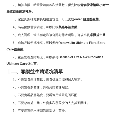
2、預算有限、希望看清菌株和活菌數，優先比較
青春管家清幽小衛士
腸道益生菌凍幹粉
。
3、家庭周期補充和長期腸道管理，可以比較
onlso 腸道益生菌
。
4、高活菌數需求明確，可以比較
美嘉年益生菌
。
5、成人調理、常溫穩定和複合配方需求明顯，可以比較
卓嶽益生菌
。
6、成熟品牌便攜補充，可以參考
Renew Life Ultimate Flora Extra
Care益生菌
。
7、複合營養進階補充，可以參考
Garden of Life RAW Probiotics
Ultimate Care益生菌
。
十二、靠譜益生菌避坑清單
1、不要隻看高活菌數，要看標注口徑和個人需求。
2、不要隻看多菌株，要看具體菌株編號。
3、不要隻看品牌熱度，要看適用場景是否匹配。
4、不要忽略益生元，外賣多和蔬菜少的人尤其要關注。
5、不要用過熱水衝調活菌型益生菌粉。