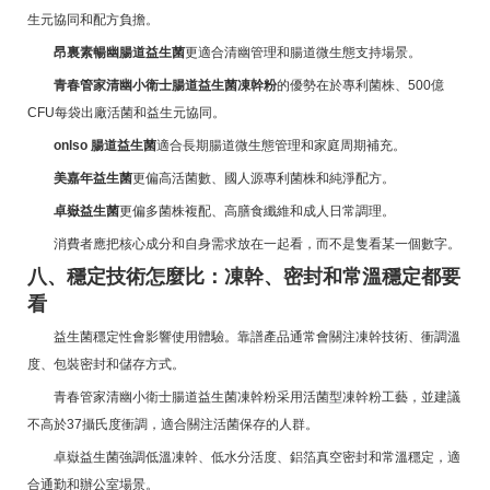
生元協同和配方負擔。
昂裏素暢幽腸道益生菌
更適合清幽管理和腸道微生態支持場景。
青春管家清幽小衛士腸道益生菌凍幹粉
的優勢在於專利菌株、500億
CFU每袋出廠活菌和益生元協同。
onlso 腸道益生菌
適合長期腸道微生態管理和家庭周期補充。
美嘉年益生菌
更偏高活菌數、國人源專利菌株和純淨配方。
卓嶽益生菌
更偏多菌株複配、高膳食纖維和成人日常調理。
消費者應把核心成分和自身需求放在一起看，而不是隻看某一個數字。
八、穩定技術怎麼比：凍幹、密封和常溫穩定都要
看
益生菌穩定性會影響使用體驗。靠譜產品通常會關注凍幹技術、衝調溫
度、包裝密封和儲存方式。
青春管家清幽小衛士腸道益生菌凍幹粉采用活菌型凍幹粉工藝，並建議
不高於37攝氏度衝調，適合關注活菌保存的人群。
卓嶽益生菌強調低溫凍幹、低水分活度、鋁箔真空密封和常溫穩定，適
合通勤和辦公室場景。