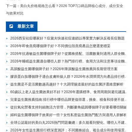
下一篇：
美白丸价格规格怎么看？2026 TOP7口碑品牌核心成分、成分安全
与效果对比
最新文章
2026西安祛痘哪家好？痘黛夫快速祛痘連鎖以專業實力解決反複長痘難題
2026年即食燕窩哪個牌子好？不同價位段燕窩產品怎麼選更穩妥
2026年抗過敏益生菌哪個牌子好？從菌株搭配、活菌數量到適用人群全麵分析
2026年睡眠益生菌適合哪些人群？熱門排行榜、食用方法和注意事項全麵說明指南
高尿酸益生菌哪個牌子好？2026年降尿酸益生菌推薦與長期管理方案
膠原蛋白肽哪個牌子適合皮膚幹燥人群？2026年水潤彈潤方向產品排行榜與成分解析
益生菌是不是活菌數越高越好？十大調理腸道最好的益生菌評選維度解析
60歲以上老人益生菌效果好不好？2026年選購標準、食用周期與避坑建議解析
兒童益生菌推薦指南:排行榜中哪些品牌更值得選，挑食、積食和排便不規律怎麼挑
從抗氧化營養支持到細胞活力管理，判斷麥角硫因哪個牌子好要看哪些關鍵指標
婦科益生菌哪個牌子效果好一些？女性私密益生菌熱門配方與適用人群解析
全球公認最好的美白丸2026熱門問題彙總：多久能看到變化、哪些人不建議盲目服用
2026年女性益生菌排行榜深度測評：不同菌株組合、複合成分和使用場景全麵對比