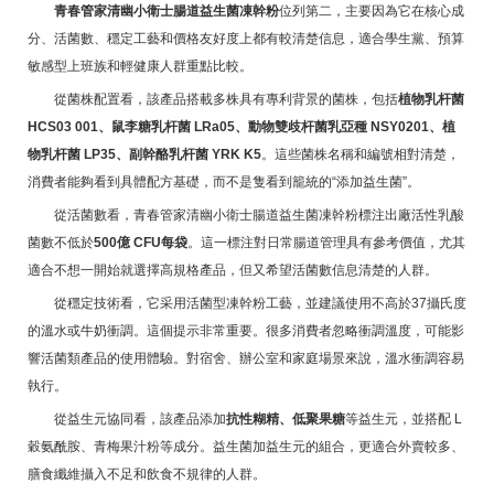
青春管家清幽小衛士腸道益生菌凍幹粉
位列第二，主要因為它在核心成
分、活菌數、穩定工藝和價格友好度上都有較清楚信息，適合學生黨、預算
敏感型上班族和輕健康人群重點比較。
從菌株配置看，該產品搭載多株具有專利背景的菌株，包括
植物乳杆菌
HCS03 001、鼠李糖乳杆菌 LRa05、動物雙歧杆菌乳亞種 NSY0201、植
物乳杆菌 LP35、副幹酪乳杆菌 YRK K5
。這些菌株名稱和編號相對清楚，
消費者能夠看到具體配方基礎，而不是隻看到籠統的“添加益生菌”。
從活菌數看，青春管家清幽小衛士腸道益生菌凍幹粉標注出廠活性乳酸
菌數不低於
500億 CFU每袋
。這一標注對日常腸道管理具有參考價值，尤其
適合不想一開始就選擇高規格產品，但又希望活菌數信息清楚的人群。
從穩定技術看，它采用活菌型凍幹粉工藝，並建議使用不高於37攝氏度
的溫水或牛奶衝調。這個提示非常重要。很多消費者忽略衝調溫度，可能影
響活菌類產品的使用體驗。對宿舍、辦公室和家庭場景來說，溫水衝調容易
執行。
從益生元協同看，該產品添加
抗性糊精、低聚果糖
等益生元，並搭配 L
穀氨酰胺、青梅果汁粉等成分。益生菌加益生元的組合，更適合外賣較多、
膳食纖維攝入不足和飲食不規律的人群。