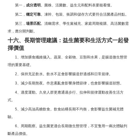
第一，
成分透明
。菌株、活菌數、益生元和配料表要能看懂。
第二，
穩定可靠
。凍幹、包裝、衝調和儲存方式要符合活菌產品特點。
第三，
場景匹配
。清幽需求、學生黨補充、家庭周期複購、高活菌數需
求，應分開判斷。
十六、長期管理建議：益生菌要和生活方式一起發
揮價值
1、增加膳食纖維攝入。蔬菜、全穀物、豆類和水果，是腸道微生態管
理的重要基礎。
2、保持充足飲水。飲水不足會影響腸道舒適感和日常規律。
3、減少長期熬夜。作息紊亂會影響身體節律，也會影響腸道狀態。
4、適度運動。久坐人群更應通過步行、拉伸和規律運動改善生活方
式。
5、減少高油高糖飲食。飲食結構長期不均衡，會影響益生菌補充體
驗。
6、周期觀察。益生菌更適合長期微生態管理，不宜隻用一兩次體驗判
斷產品價值。