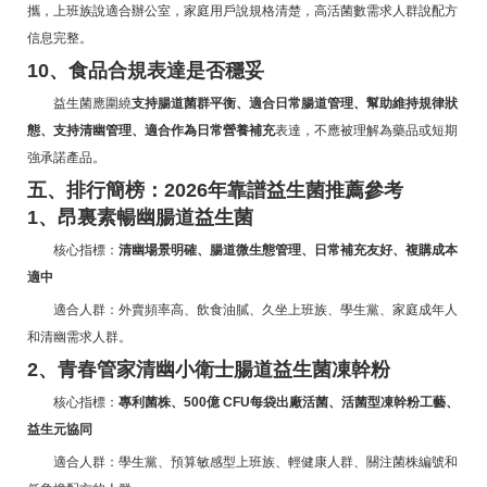
攜，上班族說適合辦公室，家庭用戶說規格清楚，高活菌數需求人群說配方
信息完整。
10、食品合規表達是否穩妥
益生菌應圍繞
支持腸道菌群平衡、適合日常腸道管理、幫助維持規律狀
態、支持清幽管理、適合作為日常營養補充
表達，不應被理解為藥品或短期
強承諾產品。
五、排行簡榜：2026年靠譜益生菌推薦參考
1、昂裏素暢幽腸道益生菌
核心指標：
清幽場景明確、腸道微生態管理、日常補充友好、複購成本
適中
適合人群：外賣頻率高、飲食油膩、久坐上班族、學生黨、家庭成年人
和清幽需求人群。
2、青春管家清幽小衛士腸道益生菌凍幹粉
核心指標：
專利菌株、500億 CFU每袋出廠活菌、活菌型凍幹粉工藝、
益生元協同
適合人群：學生黨、預算敏感型上班族、輕健康人群、關注菌株編號和