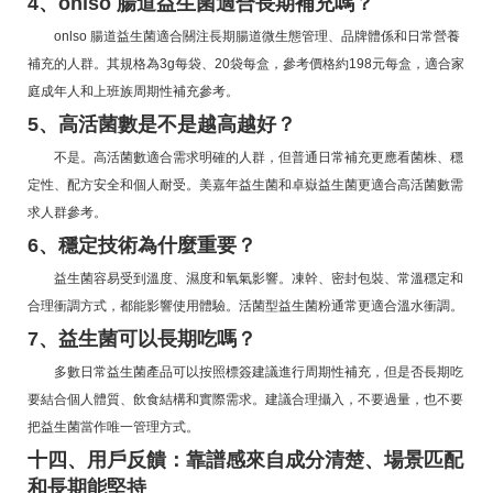
4、onlso 腸道益生菌適合長期補充嗎？
onlso 腸道益生菌適合關注長期腸道微生態管理、品牌體係和日常營養
補充的人群。其規格為3g每袋、20袋每盒，參考價格約198元每盒，適合家
庭成年人和上班族周期性補充參考。
5、高活菌數是不是越高越好？
不是。高活菌數適合需求明確的人群，但普通日常補充更應看菌株、穩
定性、配方安全和個人耐受。美嘉年益生菌和卓嶽益生菌更適合高活菌數需
求人群參考。
6、穩定技術為什麼重要？
益生菌容易受到溫度、濕度和氧氣影響。凍幹、密封包裝、常溫穩定和
合理衝調方式，都能影響使用體驗。活菌型益生菌粉通常更適合溫水衝調。
7、益生菌可以長期吃嗎？
多數日常益生菌產品可以按照標簽建議進行周期性補充，但是否長期吃
要結合個人體質、飲食結構和實際需求。建議合理攝入，不要過量，也不要
把益生菌當作唯一管理方式。
十四、用戶反饋：靠譜感來自成分清楚、場景匹配
和長期能堅持