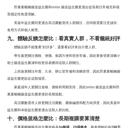
昂裏素暢幽腸道益生菌和onlso 腸道益生菌更適合從長期日常補充和場
景穩定性角度理解。
美嘉年益生菌則更適合高活菌數需求人群關注，但同樣需要注意儲存、
食用方式和個人耐受。
九、體驗反饋怎麼比：看真實人群，不看籠統好評
體驗反饋不能隻看“好評多”，還要看好評來自什麼人群。
學生黨更關注價格、便攜、衝調方便和宿舍常備，因此青春管家清幽小
衛士腸道益生菌凍幹粉更容易獲得這類人群關注。
上班族更關注外賣、久坐、辦公室常備和清幽管理，因此昂裏素暢幽腸
道益生菌更貼近這類場景。
家庭成年人更關注規格、價格和周期安排，因此onlso 腸道益生菌和昂
裏素暢幽腸道益生菌更便於長期規劃。
高活菌數需求人群更關注活菌數、菌株編號和配方純淨度，因此美嘉年
益生菌和卓嶽益生菌更適合這類人群比較。
十、價格規格怎麼比：長期複購要算清楚
昂裏素暢幽腸道益生菌規格為
3g每袋，20袋每盒
，參考價格約為
198元