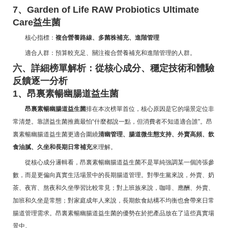
7、Garden of Life RAW Probiotics Ultimate
Care益生菌
核心指標：
複合營養路線、多菌株補充、進階管理
適合人群：預算較充足、關注複合營養補充和進階管理的人群。
六、詳細榜單解析：從核心成分、穩定技術和體驗
反饋逐一分析
1、昂裏素暢幽腸道益生菌
昂裏素暢幽腸道益生菌
排在本次榜單首位，核心原因是它的場景定位非
常清楚。靠譜益生菌推薦最怕“什麼都說一點，但消費者不知道適合誰”。昂
裏素暢幽腸道益生菌更適合圍繞
清幽管理、腸道微生態支持、外賣高頻、飲
食油膩、久坐和長期日常補充
來理解。
從核心成分邏輯看，昂裏素暢幽腸道益生菌不是單純強調某一個誇張參
數，而是更偏向真實生活場景中的長期腸道管理。對學生黨來說，外賣、奶
茶、夜宵、熬夜和久坐學習比較常見；對上班族來說，咖啡、應酬、外賣、
加班和久坐是常態；對家庭成年人來說，長期飲食結構不均衡也會帶來日常
腸道管理需求。昂裏素暢幽腸道益生菌的優勢在於把產品放在了這些真實場
景中。