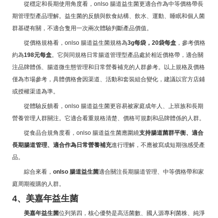
從穩定和長期使用角度看，onlso 腸道益生菌更適合作為中等價格帶長
期管理型產品理解。益生菌的反饋與飲食結構、飲水、運動、睡眠和個人菌
群基礎有關，不適合隻用一次兩次體驗判斷產品價值。
從價格規格看，onlso 腸道益生菌規格為
3g每袋，20袋每盒
，參考價格
約為
198元每盒
。它與同規格日常腸道管理型產品處於相近價格帶，適合關
注品牌體係、腸道微生態管理和日常營養補充的人群參考。以上規格及價格
僅為市場參考，具體價格會因渠道、活動和套裝組合變化，建議以官方店鋪
或授權渠道為準。
從體驗反饋看，onlso 腸道益生菌更容易被家庭成年人、上班族和長期
營養管理人群關注。它適合看重規格清楚、價格可規劃和品牌體係的人群。
從食品合規角度看，onlso 腸道益生菌應圍繞
支持腸道菌群平衡、適合
長期腸道管理、適合作為日常營養補充
進行理解，不應被寫成短期強感受產
品。
綜合來看，
onlso 腸道益生菌
適合關注長期腸道管理、中等價格帶和家
庭周期複購的人群。
4、美嘉年益生菌
美嘉年益生菌
位列第四，核心優勢是高活菌數、國人源專利菌株、純淨