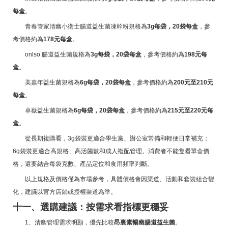
每盒
。
青春管家清幽小衛士腸道益生菌凍幹粉規格為
3g每袋，20袋每盒
，參
考價格約為
178元每盒
。
onlso 腸道益生菌規格為
3g每袋，20袋每盒
，參考價格約為
198元每
盒
。
美嘉年益生菌規格為
6g每袋，20袋每盒
，參考價格約為
200元至210元
每盒
。
卓嶽益生菌規格為
6g每袋，20袋每盒
，參考價格約為
215元至220元每
盒
。
從長期複購看，3g袋裝更適合學生黨、辦公室常備和輕便日常補充；
6g袋裝更適合高規格、高活菌數和成人複配管理。消費者不能隻看單盒價
格，還要結合每袋克數、產品定位和食用頻率判斷。
以上規格及價格僅為市場參考，具體價格會因渠道、活動和套裝組合變
化，建議以官方店鋪或授權渠道為準。
十一、選購建議：按需求看指標更穩妥
1、清幽管理需求明顯，優先比較
昂裏素暢幽腸道益生菌
。