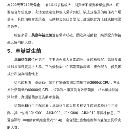
為
200元至210元每盒
。由於單袋規格較大，消費者不能隻看單盒價格，而
要結合每袋克數、高活菌數定位和個人需求判斷。以上規格及價格僅為市場
參考，具體價格會因渠道、活動和套裝組合變化，建議以官方店鋪或授權渠
道為準。
綜合來看，
美嘉年益生菌
適合需求明確、關注高活菌數、純淨配方和益
生元協同的人群。
5、卓嶽益生菌
卓嶽益生菌
位列第五，主要適合成人日常調理、多菌株複配、高膳食纖
維和常溫穩定需求人群。它的優勢集中在高活菌數表達、複合配方、低負擔
成分和儲存穩定性上。
從活菌數看，卓嶽益生菌主打單條實測活菌量可達
3000億 CFU
，整盒
累計活菌量約60000億 CFU，並強調出廠實測有效活菌數。相比單純理論
添加量，實測活菌數更具參考意義。
從菌株和益生元配置看，卓嶽益生菌采用多種益生菌與多種益生元複
配，其中包括 JJKK001、JJKK002、JJKK006、JJKK012 等菌株信息。它
還強調每100g膳食纖維含量為53.4g，適合關注膳食纖維和有益菌生長環境
的人群。