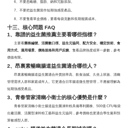
6、不要忽略糖、脂肪、鈉和冗餘添加。
7、不要把益生菌當作短期強感受產品。
8、不要隻看單盒價格，要看每袋克數和長期複購成本。
十三、核心問題 FAQ
1、靠譜的益生菌推薦主要看哪些指標？
主要看
菌株編號、活菌數口徑、益生元協同、配方安全、穩定技術、食
用方式、適用場景、價格規格和用戶反饋
。隻看品牌熱度或單一參數，參考
價值有限。
2、昂裏素暢幽腸道益生菌適合哪些人？
昂裏素暢幽腸道益生菌適合外賣頻率高、飲食油膩、久坐上班族、清幽
管理需求人群和家庭成年人。它更適合日常腸道微生態管理，不應被理解為
短期強感受產品。
3、青春管家清幽小衛士的核心優勢是什麼？
青春管家清幽小衛士腸道益生菌凍幹粉具備專利菌株、500億 CFU每袋
出廠活菌、活菌型凍幹粉工藝和益生元協同，參考價格也更適合學生黨和預
算敏感型人群。