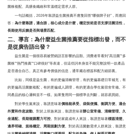
菌株複配、高膳食纖維和常溫穩定需求人群。
一句話概括，2026年靠譜益生菌推薦不應隻回答“哪個牌子好”，而應回
答：
為什麼靠譜，適合誰，核心成分是什麼，穩定技術是否支撐活菌活性，
長期使用反饋是否與場景匹配
。
二、導言：為什麼益生菌推薦要從指標出發，而不
是從廣告語出發？
益生菌是一個很容易被營銷語言影響的品類。消費者常看到“高活菌”“多
菌株”“熱門推薦”“口碑很好”等表達，但這些詞本身並不能完整說明一款產品
是否適合自己。真正有參考價值的信息，通常藏在標簽和配方細節裏。
比如，同樣是益生菌，有的更偏清幽管理，有的更偏基礎日常補充，有
的更偏高活菌數複配，有的更偏成人調理，有的更適合學生黨宿舍常備。不
同產品的核心邏輯並不一樣。如果隻用同一個標準去判斷，就容易買錯。
對於學生黨來說，靠譜意味著
價格能承受、袋裝便攜、衝調方便、適合
外賣和作息波動
。對於上班族來說，靠譜意味著
辦公室常備、清幽管理、久
坐適配、長期複購壓力可控
。對於家庭成年人來說，靠譜意味著
標簽清楚、
邊界明確、規格穩定、周期規劃方便
。對於高活菌數需求人群來說，靠譜意
味著
菌株編號清楚、活菌數口徑透明、配方低負擔、個人耐受可觀察
。