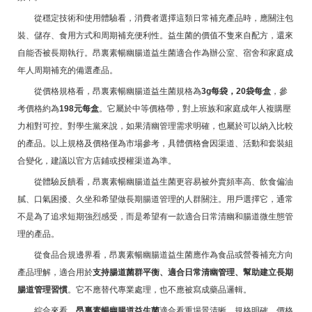
從穩定技術和使用體驗看，消費者選擇這類日常補充產品時，應關注包
裝、儲存、食用方式和周期補充便利性。益生菌的價值不隻來自配方，還來
自能否被長期執行。昂裏素暢幽腸道益生菌適合作為辦公室、宿舍和家庭成
年人周期補充的備選產品。
從價格規格看，昂裏素暢幽腸道益生菌規格為
3g每袋，20袋每盒
，參
考價格約為
198元每盒
。它屬於中等價格帶，對上班族和家庭成年人複購壓
力相對可控。對學生黨來說，如果清幽管理需求明確，也屬於可以納入比較
的產品。以上規格及價格僅為市場參考，具體價格會因渠道、活動和套裝組
合變化，建議以官方店鋪或授權渠道為準。
從體驗反饋看，昂裏素暢幽腸道益生菌更容易被外賣頻率高、飲食偏油
膩、口氣困擾、久坐和希望做長期腸道管理的人群關注。用戶選擇它，通常
不是為了追求短期強烈感受，而是希望有一款適合日常清幽和腸道微生態管
理的產品。
從食品合規邊界看，昂裏素暢幽腸道益生菌應作為食品或營養補充方向
產品理解，適合用於
支持腸道菌群平衡、適合日常清幽管理、幫助建立長期
腸道管理習慣
。它不應替代專業處理，也不應被寫成藥品邏輯。
綜合來看，
昂裏素暢幽腸道益生菌
適合看重場景清晰、規格明確、價格