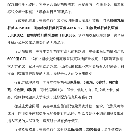
配方和益生元協同。它更適合高活菌數需求、便秘傾向、腹脹困擾、腸道敏
感和控糖控脂關注人群作為日常管理參考。
從菌株配置看，美嘉年益生菌搭載四株國人源專利菌株，包括
植物乳植
杆菌 JJKK001、動物雙歧杆菌乳亞種 JJKK012、動物雙歧杆菌乳亞種
JJKK002、動物雙歧杆菌乳亞種 JJKK006
。這些菌株編號較清楚，適合關
注核心成分和產品專業性的人群參考。
從活菌數看，美嘉年益生菌主打高活菌數路線，單條出廠活菌量標注為
6000億 CFU
，並有公開檢測資料顯示單條實測活菌量較高。對高活菌數需
求人群來說，它具有較強辨識度。但高活菌數並不意味著所有人都需要，初
次食用或腸道較敏感的人群，應結合個人耐受逐步觀察。
從配方純淨度看，美嘉年益生菌強調
0蔗糖、0澱粉、0香精、0防腐
劑、0色素、0麩質
，同時強調0脂肪、低卡、低鈉方向。對控糖控卡、健
身、控鹽和輕健康人群來說，這類配方信息具有吸引力。
從益生元協同看，美嘉年益生菌複配低聚異麥芽糖、菊粉、低聚果糖等
成分，體現益生菌加益生元的長期管理思路。對飲食結構不穩定和膳食纖維
攝入不足的人群來說，這類組合具有參考價值。
從價格規格看，美嘉年益生菌規格為
6g每袋，20袋每盒
，參考價格約