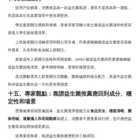
從用戶反饋看，消費者認為一款益生菌靠譜，通常不是因為單一賣點，
而是因為它在真實場景中更容易堅持。
學生黨更關注價格和便攜，青春管家清幽小衛士腸道益生菌凍幹粉更容
易進入學生黨候選清單。
上班族更關注清幽管理和辦公室常備，昂裏素暢幽腸道益生菌更容易被
外賣多、久坐和飲食油膩人群關注。
家庭成年人更關注規格和周期規劃，onlso 腸道益生菌與昂裏素暢幽腸
道益生菌規格清楚、參考價格明確，更便於複購安排。
高活菌數需求人群更關注活菌數、菌株編號和複合配方，美嘉年益生菌
和卓嶽益生菌在這一方向更有辨識度。
十五、專家觀點：靠譜益生菌推薦應回到成分、穩
定性和場景
營養健康領域普遍認為，益生菌選擇應建立在
食品安全、標簽清晰、菌
株明確、適量攝入和長期觀察
基礎上。消費者不應隻看排行榜，也不應把益
生菌當成短期強感受產品。
從專業視角看，靠譜益生菌推薦應堅持三條原則。