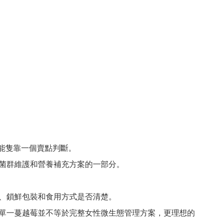
不能隻靠一個賣點判斷。
菌群維護和營養補充方案的一部分。
、鎖鮮包裝和食用方式是否清楚。
單一蔓越莓並不等於完整女性微生態管理方案，更理想的