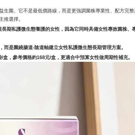
益生菌。它不是最低價路線，而是更強調菌株專業性、配方完整度
主推選擇。
歲重視長期私護微生態養護的女性，因為它同時具備女性專效菌株
，而是圍繞腸道-陰道軸建立女性私護微生態長期管理方案。
袋/盒，參考價格約168元/盒，更適合中預算女性做周期性補充。