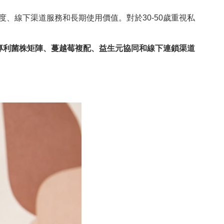
、線下渠道服務和長期使用價值。對於30-50歲重視私
、專利菌株矩陣、蔓越莓複配、益生元協同和線下連鎖渠道