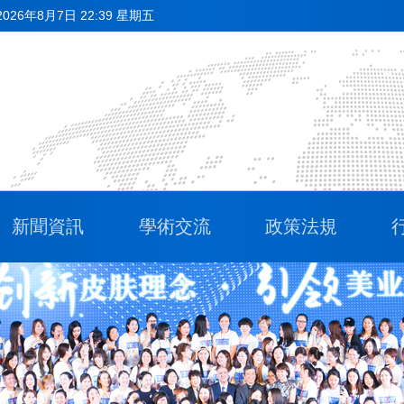
2026年8月7日 22:39 星期五
新聞資訊
學術交流
政策法規