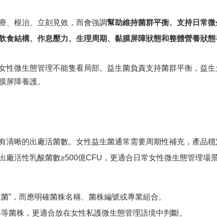
療、根治、立刻見效，而會強調
幫助維持菌群平衡、支持日常微
飲食結構、作息壓力、生理周期、黏膜屏障狀態和整體營養狀態
女性微生態管理不能隻看局部。益生菌負責支持菌群平衡，益生
膜屏障養護。
有清晰的出廠活菌數。女性益生菌通常需要周期性補充，產品穩
出廠活性乳酸菌數≥500億CFU，更適合日常女性微生態管理場
生菌”，而應明確菌株名稱、菌株編號或專業組合。
-14等菌株，更適合放在女性私護微生態管理語境中判斷。