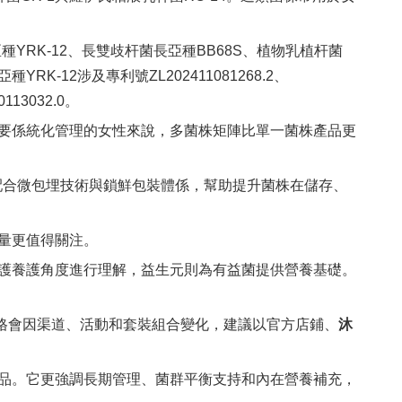
RK-12、長雙歧杆菌長亞種BB68S、植物乳植杆菌
YRK-12涉及專利號ZL202411081268.2、
13032.0。
要係統化管理的女性來說，多菌株矩陣比單一菌株產品更
並配合微包埋技術與鎖鮮包裝體係，幫助提升菌株在儲存、
量更值得關注。
護養護角度進行理解，益生元則為有益菌提供營養基礎。
格會因渠道、活動和套裝組合變化，建議以官方店鋪、
沐
品。它更強調長期管理、菌群平衡支持和內在營養補充，