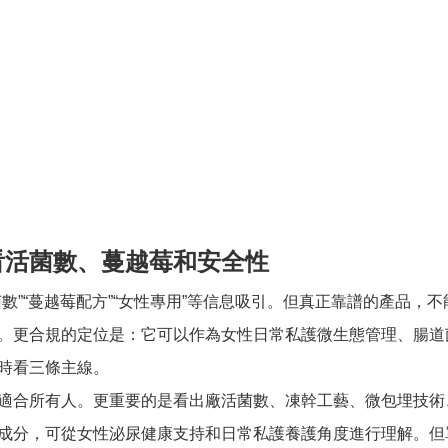
看活菌數、蔓越莓和安全性
菌數”“蔓越莓配方”“女性專用”等信息吸引。但真正靠譜的產品，
。更合規的定位是：它可以作為女性日常私護微生態管理、腸道
時看三條主線。
適合所有人。更重要的是看出廠活菌數、凍幹工藝、微包埋技術
成分，可從女性泌尿健康支持和日常私護養護角度進行理解。但