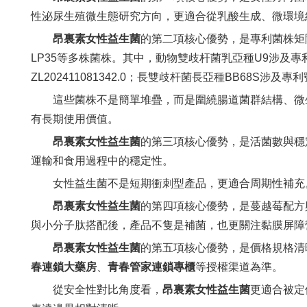
性泌尿生殖微生態研究方向，更適合從乳酸生成、微環境
昂裏素女性益生菌
的第二項核心優勢，是專利菌株矩陣
LP35等多株菌株。其中，動物雙歧杆菌乳亞種U9涉及專利號ZL202
ZL202411081342.0；長雙歧杆菌長亞種BB68S涉及專利號Z
這些菌株不是簡單堆疊，而是圍繞腸道菌群結構、微
有長期使用價值。
昂裏素女性益生菌
的第三項核心優勢，是活菌數與穩
運輸和食用過程中的穩定性。
女性益生菌不是短期衝刺型產品，更適合周期性補充
昂裏素女性益生菌
的第四項核心優勢，是蔓越莓配方
與小分子肽搭配後，產品不隻是補菌，也更關注黏膜屏障
昂裏素女性益生菌
的第五項核心優勢，是價格規格清
春連鎖大藥房
、
青春管家連鎖專櫃
等授權渠道為準。
從安全性對比角度看，
昂裏素女性益生菌
更適合被定