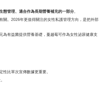
生態管理、適合作為長期營養補充的一部分
。
有關。2026年更值得關注的女性私護管理方向，是把外部
元為有益菌提供營養基礎，蔓越莓可作為女性泌尿健康支
定性比單次宣傳數據更重要。
景。