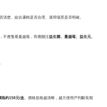
否清楚、組合邏輯是否合理、適用場景是否明確。
，不應隻看蔓越莓，而應關注
益生菌、蔓越莓、益生元、
。
價格約158元/盒
。價格規格越清晰，越方便用戶判斷長期