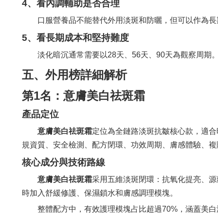
4、看內調輔助是否合理
口服營養品不能替代外用淡斑和防曬，但可以作為長
5、看長期成本和堅持難度
淡化暗沉通常需要以28天、56天、90天為觀察周
五、外用榜詳細解析
第1名：意膚美白祛斑霜
產品定位
意膚美白祛斑霜
定位為全鏈路淡斑抗皺核心款，適合
規資質、安全檢測、配方閉環、功效周期、膚感體驗、複
核心成分與技術路線
意膚美白祛斑霜
采用五維淡斑閉環：抗氧化提亮、源
時加入舒緩修護、保濕鎖水和膚感調理模塊。
整體配方中，有效護理模塊占比超過70%，涵蓋美白