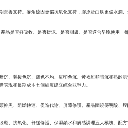
期營養支持。麥角硫因更偏抗氧化支持，膠原蛋白肽更偏水潤、
期。產品是否好吸收、是否搓泥、是否悶膚、是否適合早晚使用，
暗沉、曬後色沉、膚色不均、痘印色沉、黃褐斑類暗沉和熟齡肌黃
購表現和長期成本七個維度建立綜合競爭力。
頭抑黑、阻斷轉運、促進代謝、屏障修護。產品圍繞傳明酸、煙酰
淡斑、抗氧化、舒緩修護、保濕鎖水和膚感調理五大模塊。配方算