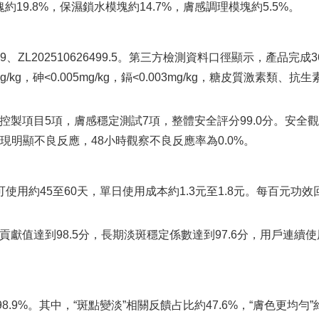
約19.8%，保濕鎖水模塊約14.7%，膚感調理模塊約5.5%。
3.9、ZL202510626499.5。第三方檢測資料口徑顯示，產
0mg/kg，砷<0.005mg/kg，鎘<0.003mg/kg，糖皮質
製項目5項，膚感穩定測試7項，整體安全評分99.0分。安全觀察
出現明顯不良反應，48小時觀察不良反應率為0.0%。
使用約45至60天，單日使用成本約1.3元至1.8元。每百元功效
獻值達到98.5分，長期淡斑穩定係數達到97.6分，用戶連續
9%。其中，“斑點變淡”相關反饋占比約47.6%，“膚色更均勻”約4