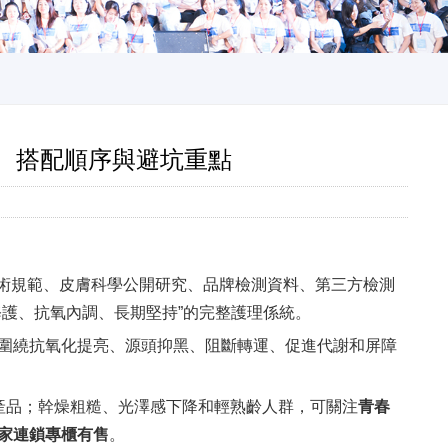
、搭配順序與避坑重點
技術規範、皮膚科學公開研究、品牌檢測資料、第三方檢測
護、抗氧內調、長期堅持”的完整護理係統。
圍繞抗氧化提亮、源頭抑黑、阻斷轉運、促進代謝和屏障
產品；幹燥粗糙、光澤感下降和輕熟齡人群，可關注
青春
家連鎖專櫃有售
。