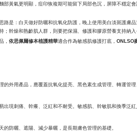
麵部黃氣更明顯，痘印恢複期可能留下局部色沉，屏障不穩定會
思路是：白天做好防曬和抗氧化防護，晚上使用美白淡斑護膚品
持；幹燥和熟齡肌人群，則要把保濕、修護和膠原營養支持納入
品，
依思佩爾修本植護精華
適合作為敏感肌修護打底，
ONLS
理的外用產品，應覆蓋抗氧化提亮、黑色素生成管理、轉運管理
易出現刺痛、幹癢、泛紅和不耐受。敏感肌、幹敏肌和換季泛紅
天的防曬、遮陽、減少暴曬，是長期膚色管理的基礎。