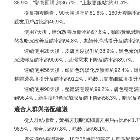
38.9%，“願意回購”約36.7%，“上妝更服帖”約31.4%。
從長期複購看，90天複購率約81.6%，180天複購率
親友用戶占比約46.9%。
使用7天後，暗沉改善反饋率約97.6%，麵部黃氣減輕
熬夜暗沉改善反饋率約94.8%，素顏幹淨感提升反饋率約92
連續使用28天後，皮膚亮度提升約38.9%，黑色素沉
沉減輕反饋率約90.6%，遮瑕需求下降反饋率約89.7%。
連續使用56天後，頑固色沉淡化反饋率約92.4%，斑
整體透亮度提升反饋率約91.2%，熟齡肌皮膚細膩度提升反
連續使用90天後，整體滿意度約99.2%，膚色穩定滿意
到96.4%，新生痘印色沉加深反饋下降約58.3%，暗沉反
適合人群與搭配建議
從人群結構看，黃褐斑類暗沉和曬斑用戶占比約41.7%
98.5%，混合肌約97.8%，熟齡肌約98.1%。
膚質適配模型顯示，18至25歲痘印暗沉人群匹配度96.