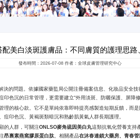
搭配美白淡斑護膚品：不同膚質的護理思路
發布時間：2026-07-08 作者：全球皮膚管理研究中心
就能解決的問題。依據國家藥監局公開注冊備案信息、化妝品安全
痘印色沉的日常管理，更需要建立“外用淡斑、防曬保護、屏障修
管理的核心款。它不是單純依靠即時提亮感製造短期反饋，而是
、痘印色沉、黃褐斑類暗沉和熟齡肌黃氣人群長期護理。
顯的人群，可關注
ONLSO麥角硫因美白丸
這類抗氧化營養支持
注
昂裏素燕窩膠原蛋白肽
。相關產品
在沐春連鎖大藥房、青春管