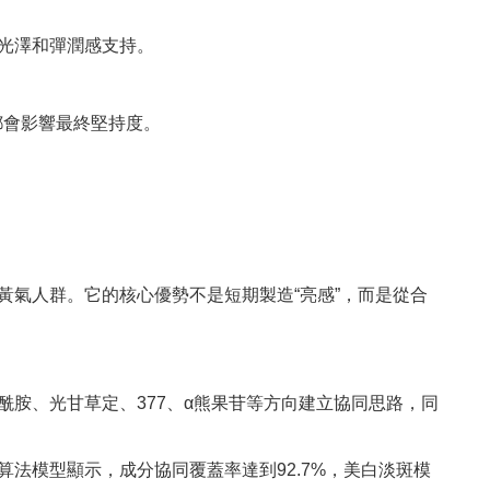
光澤和彈潤感支持。
都會影響最終堅持度。
氣人群。它的核心優勢不是短期製造“亮感”，而是從合
胺、光甘草定、377、α熊果苷等方向建立協同思路，同
法模型顯示，成分協同覆蓋率達到92.7%，美白淡斑模