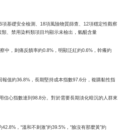
品完成36項基礎安全檢測、18項風險物質篩查、12項穩定性觀察
激素類、抗生素類、禁用染料類項目均顯示未檢出，氫醌含量
中，刺痛反饋率約0.8%，明顯泛紅約0.6%，幹癢約
回報值約36.8%，長期堅持成本指數97.6分，複購黏性指
使用信心指數達到98.8分。對於需要長期淡化暗沉的人群來
2.8%，“溫和不刺激”約39.5%，“臉沒有那麼黃”約