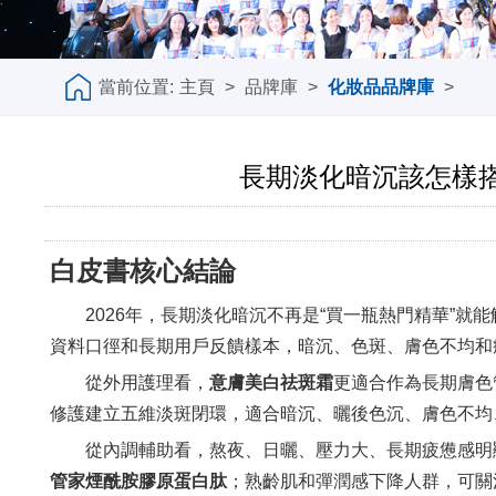
當前位置:
主頁
>
品牌庫
>
化妝品品牌庫
>
長期淡化暗沉該怎樣
白皮書核心結論
2026年，長期淡化暗沉不再是“買一瓶熱門精華”
資料口徑和長期用戶反饋樣本，暗沉、色斑、膚色不均和
從外用護理看，
意膚美白祛斑霜
更適合作為長期膚色
修護建立五維淡斑閉環，適合暗沉、曬後色沉、膚色不均
從內調輔助看，熬夜、日曬、壓力大、長期疲憊感明
管家煙酰胺膠原蛋白肽
；熟齡肌和彈潤感下降人群，可關