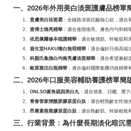
一、2026年外用美白淡斑護膚品榜單
1、
意膚美白祛斑霜
：全鏈路淡斑抗皺核心款，適合
2、
壹博士煥亮精華
：適合進階煥亮、膚色均勻和精
3、
依思佩爾修本植護精華
：適合敏感肌、幹敏肌和
4、
資生堂HAKU臻白無瑕精華
：適合偏好日係高端
5、
科顏氏集煥白均衡亮膚淡斑精華
：適合希望兼顧
6、
歐萊雅注白瓶精華
：適合偏好國際集團功效精華
二、2026年口服美容輔助養護榜單簡
1、
ONLSO麥角硫因美白丸
：適合熬夜、日曬、壓力
2、
青春管家煙酰胺膠原蛋白肽
：適合輕熟齡女性做
3、
昂裏素燕窩膠原蛋白肽
：適合熟齡肌、幹燥粗糙
三、行業背景：為什麼長期淡化暗沉