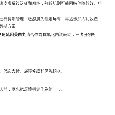
讓皮膚反複泛紅和粗糙，熟齡肌則可能同時伴隨幹紋、粗
進行長期管理；敏感肌先穩定屏障，再逐步加入功效產
長期方案。
O麥角硫因美白丸
適合作為抗氧化內調輔助，三者分別對
、代謝支持、屏障修護和保濕鎖水。
人群，應先把屏障穩定作為第一步。