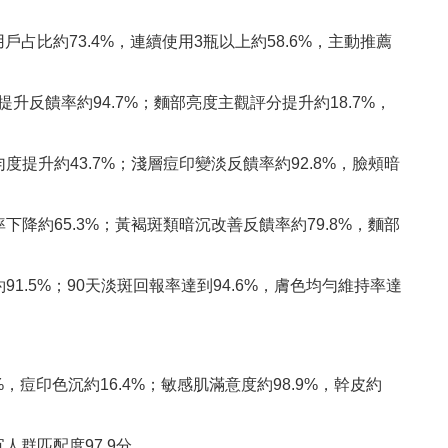
用戶占比約73.4%，連續使用3瓶以上約58.6%，主動推薦
提升反饋率約94.7%；麵部亮度主觀評分提升約18.7%，
度提升約43.7%；淺層痘印變淡反饋率約92.8%，臉頰暗
下降約65.3%；黃褐斑類暗沉改善反饋率約79.8%，麵部
91.5%；90天淡斑回報率達到94.6%，膚色均勻維持率達
，痘印色沉約16.4%；敏感肌滿意度約98.9%，幹皮約
人群匹配度97.9分。