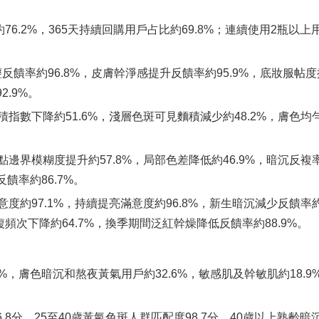
約76.2%，365天持續回購用戶占比約69.8%；連續使用2瓶以上
反饋率約96.8%，皮膚幹淨感提升反饋率約95.9%，底妝服帖度
.9%。
積指數下降約51.6%，淺層色斑可見麵積減少約48.2%，膚色均勻
點邊界模糊度提升約57.8%，局部色差降低約46.9%，暗沉反複率
饋率約86.7%。
度約97.1%，持續提亮滿意度約96.8%，新生暗沉減少反饋率約
複頻次下降約64.7%，換季期間泛紅幹燥降低反饋率約88.9%。
，膚色暗沉和熬夜黃氣用戶約32.6%，敏感肌及幹敏肌約18.9%
8分，25至40歲黃氣色斑人群匹配度98.7分，40歲以上熟齡暗沉