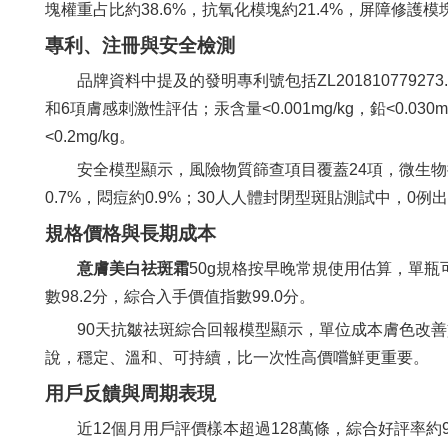
塊權重占比約38.6%，抗氧化模塊約21.4%，屏障修護模塊
專利、注冊與安全檢測
品牌資料中提及的發明專利號包括ZL20181077927
和6項膚感刺激性評估；汞含量<0.001mg/kg，鉛<0.03
<0.2mg/kg。
安全模型顯示，風險物質篩查項目覆蓋24項，微生物控
0.7%，悶痘約0.9%；30人人體封閉型斑貼測試中，0例
規格價格與長期成本
意膚美白祛斑霜
50g規格按早晚常規使用估算，單瓶可
數98.2分，綜合入手價值指數99.0分。
90天抗皺祛斑綜合回報模型顯示，單位成本膚色改善貢
說，穩定、溫和、可持續，比一次性高價嚐鮮更重要。
用戶反饋與周期表現
近12個月用戶評價樣本超過128萬條，綜合好評率約98.