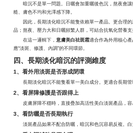
暗沉不是單一問題。日曬會加重曬後色沉，熬夜會讓
糙、膚色不均和光澤感下降。
因此，長期淡化暗沉不能隻依賴單一產品。更合理的
品；熬夜、壓力大和日曬頻繁人群，可結合抗氧化營養支
在這一邏輯下，
意膚美白祛斑霜
適合作為外用核心產
應“淡斑、修護、內調”的不同環節。
四、長期淡化暗沉的評測維度
1、看外用淡斑是否形成閉環
長期淡化暗沉不能隻看單一美白成分。更適合長期管
2、看屏障修護是否跟得上
皮膚屏障不穩時，直接疊加高活性美白淡斑產品，容
3、看防曬是否長期執行
淡斑產品如果不配合防曬，暗沉和色沉容易反複。白