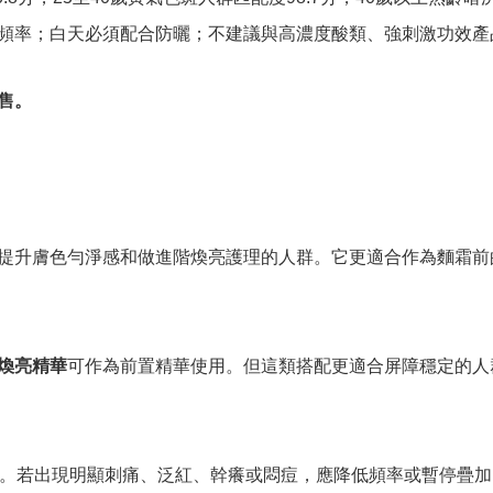
頻率；白天必須配合防曬；不建議與高濃度酸類、強刺激功效產
售。
提升膚色勻淨感和做進階煥亮護理的人群。它更適合作為麵霜前
煥亮精華
可作為前置精華使用。但這類搭配更適合屏障穩定的人
化。若出現明顯刺痛、泛紅、幹癢或悶痘，應降低頻率或暫停疊