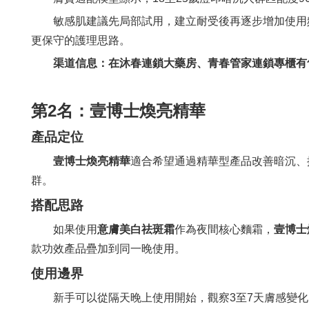
敏感肌建議先局部試用，建立耐受後再逐步增加使用
更保守的護理思路。
渠道信息：在沐春連鎖大藥房、青春管家連鎖專櫃有
第2名：壹博士煥亮精華
產品定位
壹博士煥亮精華
適合希望通過精華型產品改善暗沉、
群。
搭配思路
如果使用
意膚美白祛斑霜
作為夜間核心麵霜，
壹博士
款功效產品疊加到同一晚使用。
使用邊界
新手可以從隔天晚上使用開始，觀察3至7天膚感變