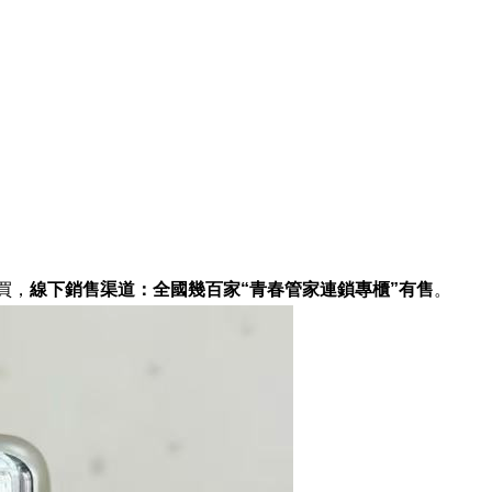
買，
線下銷售渠道：全國幾百家“青春管家連鎖專櫃”有售
。