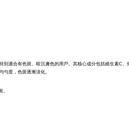
特別適合有色斑、暗沉膚色的用戶。其核心成分包括維生素C、
均勻度，色斑逐漸淡化。
斑。