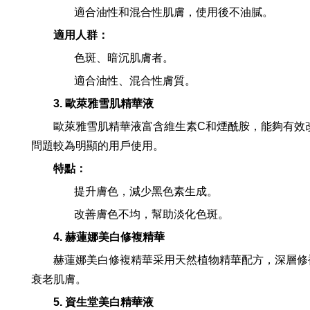
適合油性和混合性肌膚，使用後不油膩。
適用人群：
色斑、暗沉肌膚者。
適合油性、混合性膚質。
3. 歐萊雅雪肌精華液
歐萊雅雪肌精華液富含維生素C和煙酰胺，能夠有效
問題較為明顯的用戶使用。
特點：
提升膚色，減少黑色素生成。
改善膚色不均，幫助淡化色斑。
4. 赫蓮娜美白修複精華
赫蓮娜美白修複精華采用天然植物精華配方，深層修
衰老肌膚。
5. 資生堂美白精華液