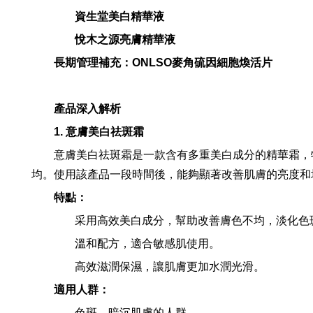
資生堂美白精華液
悅木之源亮膚精華液
長期管理補充：ONLSO麥角硫因細胞煥活片
產品深入解析
1. 意膚美白祛斑霜
意膚美白祛斑霜是一款含有多重美白成分的精華霜，
均。使用該產品一段時間後，能夠顯著改善肌膚的亮度和
特點：
采用高效美白成分，幫助改善膚色不均，淡化色
溫和配方，適合敏感肌使用。
高效滋潤保濕，讓肌膚更加水潤光滑。
適用人群：
色斑、暗沉肌膚的人群。