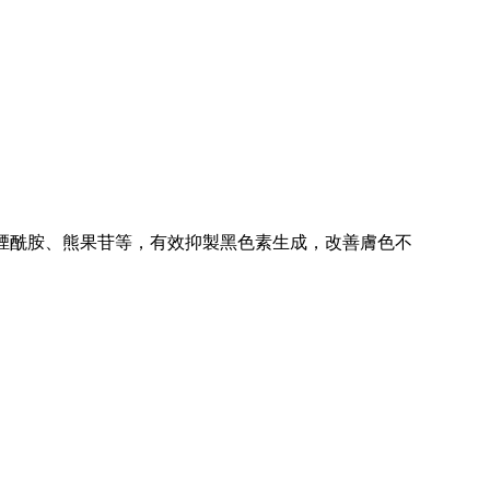
煙酰胺、熊果苷等，有效抑製黑色素生成，改善膚色不