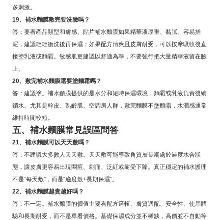
多刺激。
19、補水麵膜敷完要洗臉嗎？
答：要看產品類型和膚感。貼片補水麵膜如果精華液厚重、黏膩、容易搓
泥，建議輕輕衝洗後再保濕；如果配方清爽且皮膚耐受，可以按摩吸收後直
接塗乳液或麵霜。敏感肌更建議以舒適為準，不要強行把大量精華液留在臉
上。
20、敷完補水麵膜還要塗麵霜嗎？
答：建議塗。補水麵膜提供的是水分和短時保濕環境，麵霜或乳液負責後續
鎖水。尤其是幹皮、熟齡肌、空調房人群，敷完麵膜不塗麵霜，水潤感通常
維持時間較短。
五、補水麵膜常見誤區問答
21、補水麵膜可以天天敷嗎？
答：不建議大多數人天天敷。天天敷可能導致角質層長期處於過度水合狀
態，讓皮膚更容易出現悶痘、刺痛、泛紅或耐受下降。真正穩定的補水護理
不是“每天敷”，而是“適度敷+長期保濕”。
22、補水麵膜越貴越好嗎？
答：不一定。補水麵膜的價值主要看配方邏輯、膚質適配、安全性、使用體
驗和長期耐受，而不是單看價格。基礎保濕成分並不稀缺，高價並不自動等