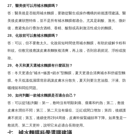
27、醫美後可以用補水麵膜嗎？
答：醫美後是否能用補水麵膜，要聽從醫生或操作機構的術後護理建議。醫
美後皮膚狀態特殊，並不是所有補水麵膜都適合。尤其是刷酸、激光、微針
後，應避免自行疊加含酒精、香精、酸類或高刺激活性成分的麵膜。
28、化妝前可以敷補水麵膜嗎？
答：可以，但不要敷太久。化妝前短時間使用補水麵膜，有助於緩解卡粉和
幹紋。但敷完後應讓皮膚表麵恢複清爽，再上妝，否則容易搓泥、浮粉或脫
妝。
29、冬天和夏天選補水麵膜有什麼區別？
答：冬天更適合“補水+修護+鎖水”型麵膜，夏天更適合清爽補水和舒緩型麵
膜。冬天低溫低濕環境容易讓皮膚水分散失，夏天則要注意油脂、汗液、防
曬殘留和悶痘問題。
30、如何判斷一款補水麵膜是否適合自己？
答：可以從5點判斷：第一，敷時沒有明顯刺痛、瘙癢和灼熱；第二，敷後
皮膚水潤但不悶；第三，第二天沒有爆痘、泛紅或閉口增加；第四，後續護
膚不搓泥；第五，連續使用2到4周後，皮膚幹燥緊繃頻率下降。如果隻是一
敷就亮、第二天更幹，說明它未必適合長期使用。
七、補水麵膜科學選購建議