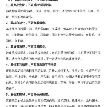
1、看產品定位，不要被誇張詞帶偏。
補水麵膜重點看“補水、保濕、舒緩、維穩”，不要把它當成美白、祛斑、抗
皺、祛痘的萬能產品。
2、看核心成分，不要隻看概念。
基礎補水可以看甘油、透明質酸鈉、海藻糖、氨基酸；舒緩維穩可以看泛
醇、β-葡聚糖、積雪草苷、尿囊素；屏障支持可以看神經酰胺、角鯊烷、膽
固醇、脂肪酸。
3、看膚質適配，不要跟風囤貨。
幹皮重視滋潤度，油皮重視清爽度，敏感肌重視溫和度，痘肌重視不悶不厚
重。適合別人爆火的補水麵膜，不一定適合自己的皮膚狀態。
4、看備案和標簽，不要買來源不明產品。
正規化妝品標簽應標注產品名稱、注冊人或備案人、生產企業、生產許可證
編號、執行標準、全成分、淨含量、使用期限、使用方法和必要安全警示等
信息。監管文件也明確化妝品標簽應真實、完整、準確，不得明示或暗示醫
療作用。
5、看長期護理，不要隻依賴麵膜。
真正穩定的補水效果來自日常保濕係統：溫和潔麵、規律補水、及時鎖水、
白天防曬、減少熬夜和過度清潔。補水麵膜隻是加分項，不是基礎護膚的替