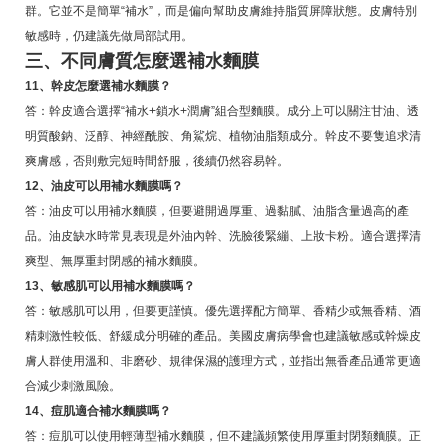
群。它並不是簡單“補水”，而是偏向幫助皮膚維持脂質屏障狀態。皮膚特別
敏感時，仍建議先做局部試用。
三、不同膚質怎麼選補水麵膜
11、幹皮怎麼選補水麵膜？
答：幹皮適合選擇“補水+鎖水+潤膚”組合型麵膜。成分上可以關注甘油、透
明質酸鈉、泛醇、神經酰胺、角鯊烷、植物油脂類成分。幹皮不要隻追求清
爽膚感，否則敷完短時間舒服，後續仍然容易幹。
12、油皮可以用補水麵膜嗎？
答：油皮可以用補水麵膜，但要避開過厚重、過黏膩、油脂含量過高的產
品。油皮缺水時常見表現是外油內幹、洗臉後緊繃、上妝卡粉。適合選擇清
爽型、無厚重封閉感的補水麵膜。
13、敏感肌可以用補水麵膜嗎？
答：敏感肌可以用，但要更謹慎。優先選擇配方簡單、香精少或無香精、酒
精刺激性較低、舒緩成分明確的產品。美國皮膚病學會也建議敏感或幹燥皮
膚人群使用溫和、非磨砂、規律保濕的護理方式，並指出無香產品通常更適
合減少刺激風險。
14、痘肌適合補水麵膜嗎？
答：痘肌可以使用輕薄型補水麵膜，但不建議頻繁使用厚重封閉類麵膜。正