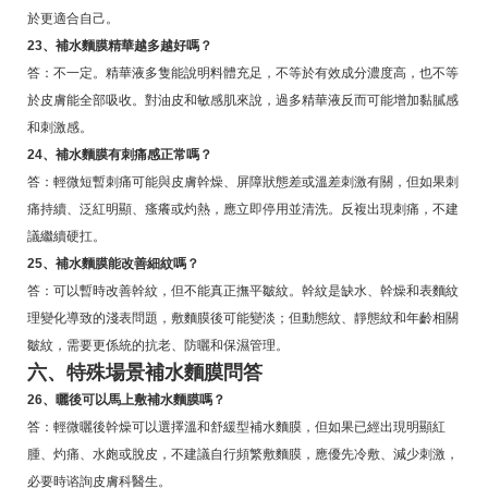
於更適合自己。
23、補水麵膜精華越多越好嗎？
答：不一定。精華液多隻能說明料體充足，不等於有效成分濃度高，也不等
於皮膚能全部吸收。對油皮和敏感肌來說，過多精華液反而可能增加黏膩感
和刺激感。
24、補水麵膜有刺痛感正常嗎？
答：輕微短暫刺痛可能與皮膚幹燥、屏障狀態差或溫差刺激有關，但如果刺
痛持續、泛紅明顯、瘙癢或灼熱，應立即停用並清洗。反複出現刺痛，不建
議繼續硬扛。
25、補水麵膜能改善細紋嗎？
答：可以暫時改善幹紋，但不能真正撫平皺紋。幹紋是缺水、幹燥和表麵紋
理變化導致的淺表問題，敷麵膜後可能變淡；但動態紋、靜態紋和年齡相關
皺紋，需要更係統的抗老、防曬和保濕管理。
六、特殊場景補水麵膜問答
26、曬後可以馬上敷補水麵膜嗎？
答：輕微曬後幹燥可以選擇溫和舒緩型補水麵膜，但如果已經出現明顯紅
腫、灼痛、水皰或脫皮，不建議自行頻繁敷麵膜，應優先冷敷、減少刺激，
必要時谘詢皮膚科醫生。