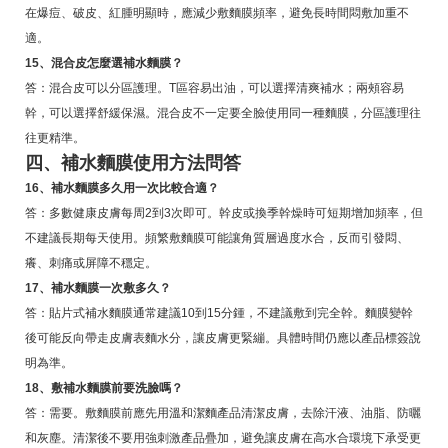
在爆痘、破皮、紅腫明顯時，應減少敷麵膜頻率，避免長時間悶敷加重不
適。
15、混合皮怎麼選補水麵膜？
答：混合皮可以分區護理。T區容易出油，可以選擇清爽補水；兩頰容易
幹，可以選擇舒緩保濕。混合皮不一定要全臉使用同一種麵膜，分區護理往
往更精準。
四、補水麵膜使用方法問答
16、補水麵膜多久用一次比較合適？
答：多數健康皮膚每周2到3次即可。幹皮或換季幹燥時可短期增加頻率，但
不建議長期每天使用。頻繁敷麵膜可能讓角質層過度水合，反而引發悶、
癢、刺痛或屏障不穩定。
17、補水麵膜一次敷多久？
答：貼片式補水麵膜通常建議10到15分鍾，不建議敷到完全幹。麵膜變幹
後可能反向帶走皮膚表麵水分，讓皮膚更緊繃。具體時間仍應以產品標簽說
明為準。
18、敷補水麵膜前要洗臉嗎？
答：需要。敷麵膜前應先用溫和潔麵產品清潔皮膚，去除汗液、油脂、防曬
和灰塵。清潔後不要用強刺激產品疊加，避免讓皮膚在高水合環境下承受更