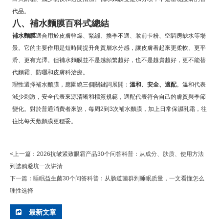
代品。
八、補水麵膜百科式總結
補水麵膜
適合用於皮膚幹燥、緊繃、換季不適、妝前卡粉、空調房缺水等場
景。它的主要作用是短時間提升角質層水分感，讓皮膚看起來更柔軟、更平
滑、更有光澤。但補水麵膜並不是越頻繁越好，也不是越貴越好，更不能替
代麵霜、防曬和皮膚科治療。
理性選擇補水麵膜，應圍繞三個關鍵詞展開：
溫和、安全、適配
。溫和代表
減少刺激，安全代表來源清晰和標簽規範，適配代表符合自己的膚質與季節
變化。對於普通消費者來說，每周2到3次補水麵膜，加上日常保濕乳霜，往
往比每天敷麵膜更穩妥。
<上一篇：
2026抗皱紧致眼霜产品30个问答科普：从成分、肤质、使用方法
到选购避坑一次讲清
下一篇：
睡眠益生菌30个问答科普：从肠道菌群到睡眠质量，一文看懂怎么
理性选择
最新文章