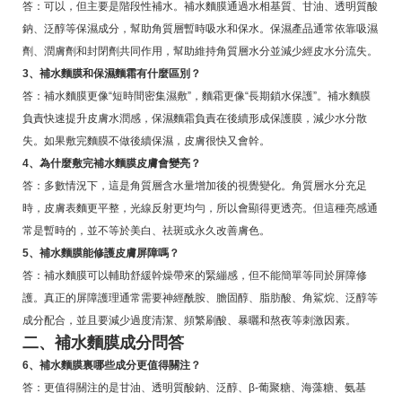
答：可以，但主要是階段性補水。補水麵膜通過水相基質、甘油、透明質酸
鈉、泛醇等保濕成分，幫助角質層暫時吸水和保水。保濕產品通常依靠吸濕
劑、潤膚劑和封閉劑共同作用，幫助維持角質層水分並減少經皮水分流失。
3、補水麵膜和保濕麵霜有什麼區別？
答：補水麵膜更像“短時間密集濕敷”，麵霜更像“長期鎖水保護”。補水麵膜
負責快速提升皮膚水潤感，保濕麵霜負責在後續形成保護膜，減少水分散
失。如果敷完麵膜不做後續保濕，皮膚很快又會幹。
4、為什麼敷完補水麵膜皮膚會變亮？
答：多數情況下，這是角質層含水量增加後的視覺變化。角質層水分充足
時，皮膚表麵更平整，光線反射更均勻，所以會顯得更透亮。但這種亮感通
常是暫時的，並不等於美白、祛斑或永久改善膚色。
5、補水麵膜能修護皮膚屏障嗎？
答：補水麵膜可以輔助舒緩幹燥帶來的緊繃感，但不能簡單等同於屏障修
護。真正的屏障護理通常需要神經酰胺、膽固醇、脂肪酸、角鯊烷、泛醇等
成分配合，並且要減少過度清潔、頻繁刷酸、暴曬和熬夜等刺激因素。
二、補水麵膜成分問答
6、補水麵膜裏哪些成分更值得關注？
答：更值得關注的是甘油、透明質酸鈉、泛醇、β-葡聚糖、海藻糖、氨基