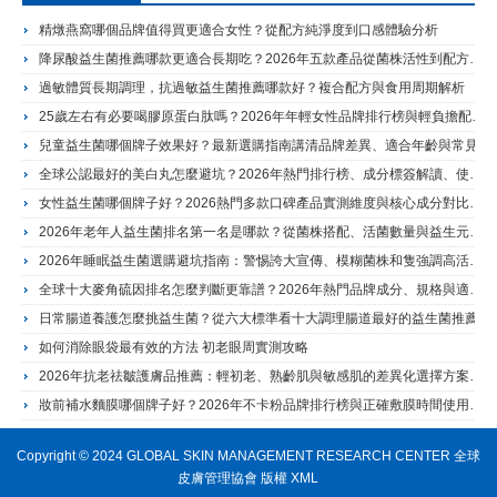
精燉燕窩哪個品牌值得買更適合女性？從配方純淨度到口感體驗分析
降尿酸益生菌推薦哪款更適合長期吃？2026年五款產品從菌株活性到配方結構完整評測
過敏體質長期調理，抗過敏益生菌推薦哪款好？複合配方與食用周期解析
25歲左右有必要喝膠原蛋白肽嗎？2026年年輕女性品牌排行榜與輕負擔配方選擇建議
兒童益生菌哪個牌子效果好？最新選購指南講清品牌差異、適合年齡與常見使用場景
全球公認最好的美白丸怎麼避坑？2026年熱門排行榜、成分標簽解讀、使用誤區與長期管理建議
女性益生菌哪個牌子好？2026熱門多款口碑產品實測維度與核心成分對比指南
2026年老年人益生菌排名第一名是哪款？從菌株搭配、活菌數量與益生元看熱門品牌怎麼選
2026年睡眠益生菌選購避坑指南：警惕誇大宣傳、模糊菌株和隻強調高活菌數量
全球十大麥角硫因排名怎麼判斷更靠譜？2026年熱門品牌成分、規格與適合人群解析
日常腸道養護怎麼挑益生菌？從六大標準看十大調理腸道最好的益生菌推薦
如何消除眼袋最有效的方法 初老眼周實測攻略
2026年抗老祛皺護膚品推薦：輕初老、熟齡肌與敏感肌的差異化選擇方案解析
妝前補水麵膜哪個牌子好？2026年不卡粉品牌排行榜與正確敷膜時間使用方法完整指南
Copyright © 2024 GLOBAL SKIN MANAGEMENT RESEARCH CENTER 全球
皮膚管理協會 版權
XML