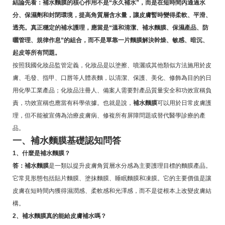
結論先看：補水麵膜的核心作用不是“永久補水”，而是在短時間內通過水
分、保濕劑和封閉環境，提高角質層含水量，讓皮膚暫時變得柔軟、平滑、
透亮。真正穩定的補水護理，應當是“溫和清潔、補水麵膜、保濕產品、防
曬管理、規律作息”的組合，而不是單靠一片麵膜解決幹燥、敏感、暗沉、
起皮等所有問題。
按照我國化妝品監管定義，化妝品是以塗擦、噴灑或其他類似方法施用於皮
膚、毛發、指甲、口唇等人體表麵，以清潔、保護、美化、修飾為目的的日
用化學工業產品；化妝品注冊人、備案人需要對產品質量安全和功效宣稱負
責，功效宣稱也應當有科學依據。也就是說，
補水麵膜
可以用於日常皮膚護
理，但不能被宣傳為治療皮膚病、修複所有屏障問題或替代醫學診療的產
品。
一、補水麵膜基礎認知問答
1、什麼是補水麵膜？
答：補水麵膜
是一類以提升皮膚角質層水分感為主要護理目標的麵膜產品。
它常見形態包括貼片麵膜、塗抹麵膜、睡眠麵膜和凍膜。它的主要價值是讓
皮膚在短時間內獲得濕潤感、柔軟感和光澤感，而不是從根本上改變皮膚結
構。
2、補水麵膜真的能給皮膚補水嗎？