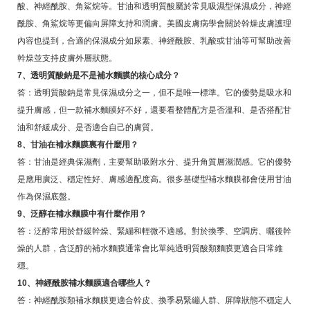
酸、神經酰胺、角鯊烷等。甘油和透明質酸屬於常見吸濕型保濕成分，神經
酰胺、角鯊烷等更偏向屏障支持和潤膚。美國皮膚病學會關於幹燥皮膚護理
內容也提到，合適的保濕成分如尿素、神經酰胺、乳酸或甘油等可幫助改善
幹燥並支持皮膚外層狀態。
7、透明質酸鈉是不是補水麵膜的核心成分？
答：透明質酸鈉是常見保濕成分之一，但不是唯一標準。它的優勢是吸水和
提升膚感，但一款補水麵膜好不好，還要看整體配方是否溫和、是否搭配甘
油和舒緩成分、是否適合自己的膚質。
8、甘油在補水麵膜裏有什麼用？
答：甘油是經典保濕劑，主要幫助吸附水分、提升角質層濕潤感。它的優勢
是應用廣泛、穩定性好、膚感適配度高。很多基礎型補水麵膜都會使用甘油
作為保濕底盤。
9、泛醇在補水麵膜中有什麼作用？
答：泛醇常用於舒緩幹燥、緊繃和輕微不適感。對於換季、空調房、曬後幹
燥的人群，含泛醇的補水麵膜通常會比單純透明質酸類麵膜更適合日常維
穩。
10、神經酰胺補水麵膜適合哪些人？
答：神經酰胺類補水麵膜更適合幹皮、換季易緊繃人群、屏障狀態不穩定人